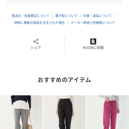
□SHIPSColors
SHIPSのコンセプト「STYLISHSTANDARD」のフィルター
発送日・在庫表記について
置き配について
交換・返品について
を通して、カジュアルからビジネスまでのアイテムをリーズ
同時に複数の商品を注文された場合
メーカー希望小売価格について
ナブルなプライスで構成したオリジナルレーベルです。
メンズ、ウィメンズ、キッズをラインナップし、OUTLET各
店舗、ECサイトを中心に展開。
様々なライフスタイルに寄り添い、自分らしさを表現できる
シェア
ROOMに投稿
トータルアイテムを提案します。
グレー：162cmB76W56H87着用サイズ：SMALL
ワイン：162cmB76W56H87着用サイズ：MEDIUM
おすすめのアイテム
ネイビー：162cmB76W56H87着用サイズ：MEDIUM
性別タイプ
レディース
原産国
中国
素材
ポリエステル95%、ポリウレタン5%