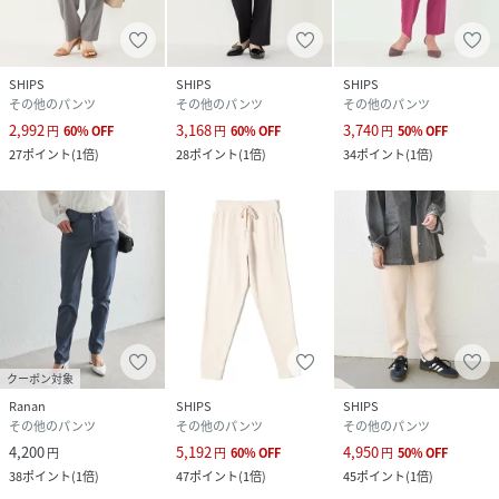
サイズ
SMALL、MEDIUM
品番
JF3477_223140004
SHIPS
SHIPS
SHIPS
(
223140004-15-93 JF3477
)
その他のパンツ
その他のパンツ
その他のパンツ
2,992
3,168
3,740
円
60
%
OFF
円
60
%
OFF
円
50
%
OFF
27
ポイント
(
1倍
)
28
ポイント
(
1倍
)
34
ポイント
(
1倍
)
クーポン対象
Ranan
SHIPS
SHIPS
その他のパンツ
その他のパンツ
その他のパンツ
4,200
5,192
4,950
円
円
60
%
OFF
円
50
%
OFF
38
ポイント
(
1倍
)
47
ポイント
(
1倍
)
45
ポイント
(
1倍
)