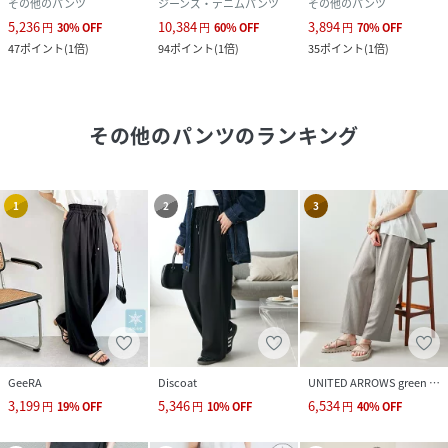
その他のパンツ
ジーンズ・デニムパンツ
その他のパンツ
5,236
10,384
3,894
円
30
%
OFF
円
60
%
OFF
円
70
%
OFF
47
ポイント
(
1倍
)
94
ポイント
(
1倍
)
35
ポイント
(
1倍
)
その他のパンツ
のランキング
1
2
3
GeeRA
Discoat
UNITED ARROWS green label relaxing
3,199
5,346
6,534
円
19
%
OFF
円
10
%
OFF
円
40
%
OFF