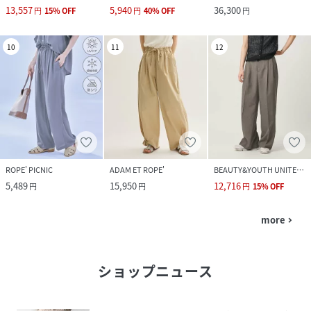
13,557
5,940
36,300
円
15
%
OFF
円
40
%
OFF
円
10
11
12
ROPE' PICNIC
ADAM ET ROPE'
BEAUTY&YOUTH UNITED ARROWS
5,489
15,950
12,716
円
円
円
15
%
OFF
more
navigate_next
ショップニュース