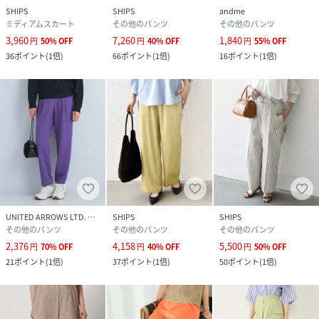
SHIPS
SHIPS
andme
ミディアムスカート
その他のパンツ
その他のパンツ
3,960
7,260
1,840
円
50
%
OFF
円
40
%
OFF
円
55
%
OFF
36
ポイント
(
1倍
)
66
ポイント
(
1倍
)
16
ポイント
(
1倍
)
UNITED ARROWS LTD. OUTLET
SHIPS
SHIPS
その他のパンツ
その他のパンツ
その他のパンツ
2,376
4,158
5,500
円
70
%
OFF
円
40
%
OFF
円
50
%
OFF
21
ポイント
(
1倍
)
37
ポイント
(
1倍
)
50
ポイント
(
1倍
)