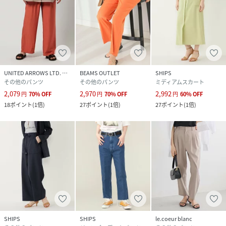
UNITED ARROWS LTD. OUTLET
BEAMS OUTLET
SHIPS
その他のパンツ
その他のパンツ
ミディアムスカート
2,079
2,970
2,992
円
70
%
OFF
円
70
%
OFF
円
60
%
OFF
18
ポイント
(
1倍
)
27
ポイント
(
1倍
)
27
ポイント
(
1倍
)
SHIPS
SHIPS
le.coeur blanc