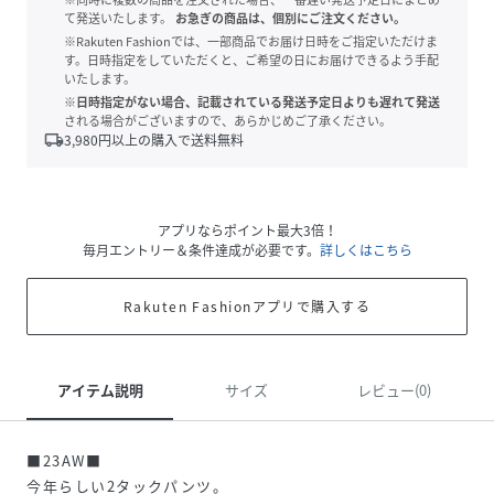
て発送いたします。
お急ぎの商品は、個別にご注文ください。
※Rakuten Fashionでは、一部商品でお届け日時をご指定いただけま
す。日時指定をしていただくと、ご希望の日にお届けできるよう手配
いたします。
※日時指定がない場合、記載されている発送予定日よりも遅れて発送
される場合がございますので、あらかじめご了承ください。
local_shipping
3,980
円以上の購入で送料無料
アプリならポイント最大3倍！
毎月エントリー＆条件達成が必要です。
詳しくはこちら
Rakuten Fashionアプリで購入する
アイテム説明
サイズ
レビュー(0)
■23AW■
今年らしい2タックパンツ。