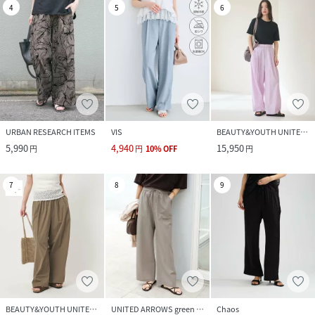
4
5
6
URBAN RESEARCH ITEMS
VIS
BEAUTY&YOUTH UNITED ARROWS
5,990
4,940
15,950
円
円
10
%
OFF
円
7
8
9
BEAUTY&YOUTH UNITED ARROWS
UNITED ARROWS green label relaxing
Chaos