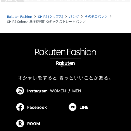
Rakuten Fashion
SHIPS (シップス)
パンツ
その他のパンツ
navigate_next
navigate_next
navigate_next
navigate_next
SHIPS Colors:<洗濯機可能>2タック ストレート パンツ
Instagram
WOMEN
/
MEN
Facebook
LINE
ROOM