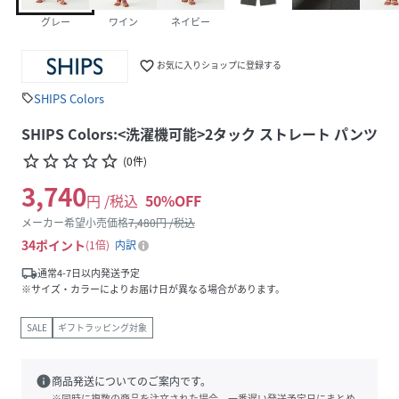
グレー
ワイン
ネイビー
favorite_border
お気に入りショップに登録する
SHIPS Colors
sell
SHIPS Colors:<洗濯機可能>2タック ストレート パンツ
star_border
star_border
star_border
star_border
star_border
(
0
件
)
3,740
円 /税込
50
%OFF
メーカー希望小売価格
7,480
円 /税込
34
ポイント
1倍
内訳
local_shipping
通常4-7日以内発送予定
※サイズ・カラーによりお届け日が異なる場合があります。
SALE
ギフトラッピング対象
info
商品発送についてのご案内です。
※同時に複数の商品を注文された場合、一番遅い発送予定日にまとめ