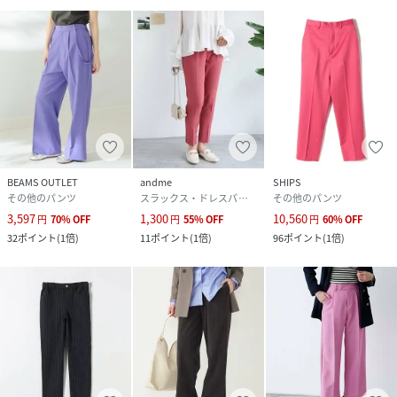
BEAMS OUTLET
andme
SHIPS
その他のパンツ
スラックス・ドレスパンツ
その他のパンツ
3,597
1,300
10,560
円
70
%
OFF
円
55
%
OFF
円
60
%
OFF
32
ポイント
(
1倍
)
11
ポイント
(
1倍
)
96
ポイント
(
1倍
)