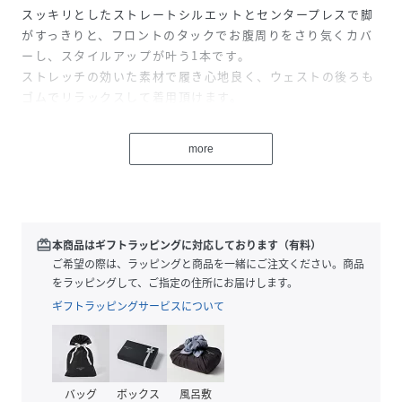
スッキリとしたストレートシルエットとセンタープレスで脚
がすっきりと、フロントのタックでお腹周りをさり気くカバ
ーし、スタイルアップが叶う1本です。
ストレッチの効いた素材で履き心地良く、ウェストの後ろも
ゴムでリラックスして着用頂けます。
ON/OFFどちらでも着回せる幅広く活躍してくれるパンツで
す。
more
※末永く愛用頂く為に、アテンションタグを必ずご確認の
上、着用又はお取り扱いください。
redeem
本商品はギフトラッピングに対応しております（有料）
※こちらの商品はアウトレットのオリジナルレーベル商品で
ご希望の際は、ラッピングと商品を一緒にご注文ください。商品
す。
をラッピングして、ご指定の住所にお届けします。
SHIPSOUTLET各店、ECサイトでの取り扱いとなります。
ギフトラッピングサービスについて
店舗へお問合せの際は、全国のSHIPSOUTLET各店までお願
いいたします。
その他のSHIPS各店舗へのお取り寄せ対応は致しかねますの
で、予めご了承の程お願いいたします。
バッグ
ボックス
風呂敷