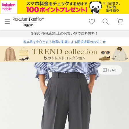
menu
home
search
favorite_border
shopping_cart
lock_outline
メニュー
トップ
検索
お気に入り
カート
ログイン
3,980円(税込)以上のお買い物で送料無料！
熊本県を中心とする地震の影響による配送遅延のお知らせ
1
/
60