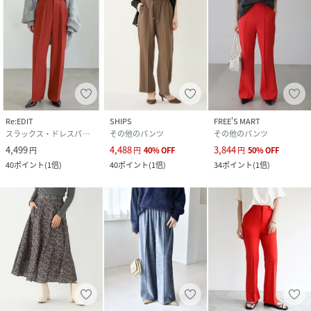
Re:EDIT
SHIPS
FREE'S MART
スラックス・ドレスパンツ
その他のパンツ
その他のパンツ
4,499
4,488
3,844
円
円
40
%
OFF
円
50
%
OFF
40
ポイント
(
1倍
)
40
ポイント
(
1倍
)
34
ポイント
(
1倍
)