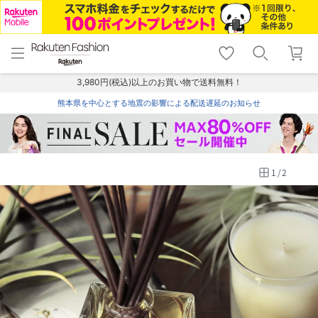
menu
home
search
favorite_border
shopping_cart
lock_outline
メニュー
トップ
検索
お気に入り
カート
ログイン
3,980円(税込)以上のお買い物で送料無料！
熊本県を中心とする地震の影響による配送遅延のお知らせ
1
/
2