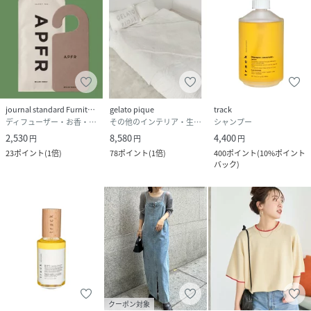
journal standard Furniture
gelato pique
track
ディフューザー・お香・アロマオイル・キャンドル
その他のインテリア・生活雑貨
シャンプー
2,530
8,580
4,400
円
円
円
23
ポイント
(
1倍
)
78
ポイント
(
1倍
)
400
ポイント
(
10%ポイント
バック
)
クーポン対象