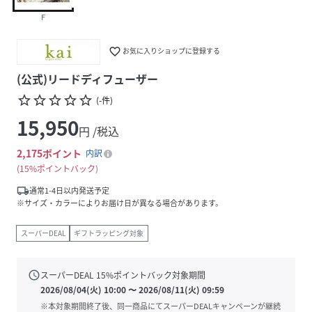
F
favorite_border
お気に入りショップに登録する
(公式)リードディフューザー
star_border
star_border
star_border
star_border
star_border
(
-
件
)
15,950
円 /税込
2,175
ポイント
内訳
15%ポイントバック
local_shipping
通常1-4日以内発送予定
※サイズ・カラーによりお届け日が異なる場合があります。
スーパーDEAL
ギフトラッピング対象
schedule
スーパーDEAL
15
%ポイントバック対象期間
2026/08/04(火) 10:00
〜
2026/08/11(火) 09:59
※本対象期間終了後、同一商品にてスーパーDEALキャンペーンが継続