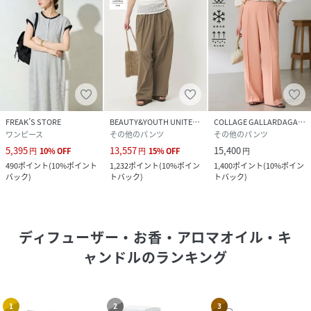
FREAK’S STORE
BEAUTY&YOUTH UNITED ARROWS
COLLAGE GALLARDAGALANTE
ワンピース
その他のパンツ
その他のパンツ
5,395
13,557
15,400
円
10
%
OFF
円
15
%
OFF
円
490
ポイント
(
10%ポイント
1,232
ポイント
(
10%ポイン
1,400
ポイント
(
10%ポイン
バック
)
トバック
)
トバック
)
ディフューザー・お香・アロマオイル・キ
ャンドル
のランキング
1
2
3