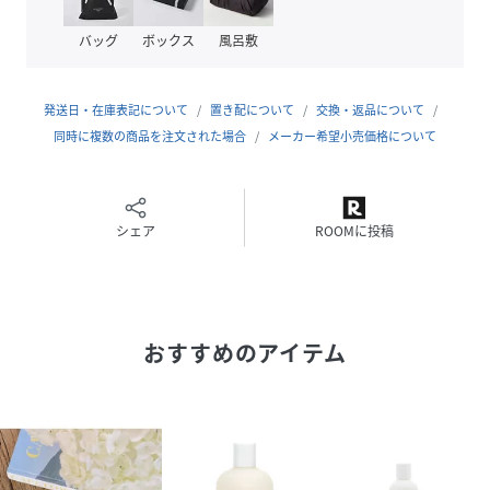
原産国
アメリカ
バッグ
ボックス
風呂敷
サイズ
F
発送日・在庫表記について
置き配について
交換・返品について
品番
JD4490_KA
同時に複数の商品を注文された場合
メーカー希望小売価格について
(
KA-DF-014-0-F JD4490
)
シェア
ROOMに投稿
おすすめのアイテム