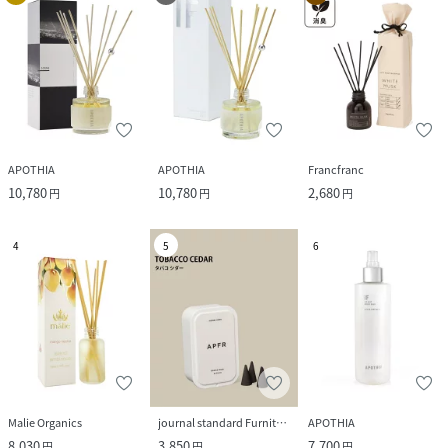
APOTHIA
APOTHIA
Francfranc
10,780
10,780
2,680
円
円
円
4
5
6
Malie Organics
journal standard Furniture
APOTHIA
8,030
3,850
7,700
円
円
円