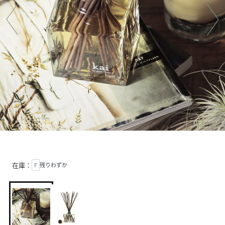
在庫：
F
残りわずか