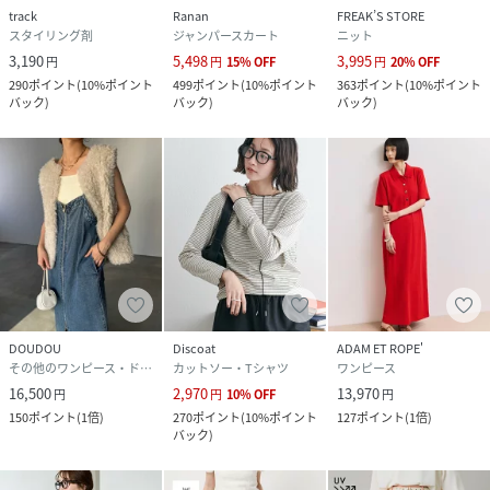
track
Ranan
FREAK’S STORE
スタイリング剤
ジャンパースカート
ニット
3,190
5,498
3,995
円
円
15
%
OFF
円
20
%
OFF
290
ポイント
(
10%ポイント
499
ポイント
(
10%ポイント
363
ポイント
(
10%ポイント
バック
)
バック
)
バック
)
DOUDOU
Discoat
ADAM ET ROPE'
その他のワンピース・ドレス
カットソー・Tシャツ
ワンピース
16,500
2,970
13,970
円
円
10
%
OFF
円
150
ポイント
(
1倍
)
270
ポイント
(
10%ポイント
127
ポイント
(
1倍
)
バック
)