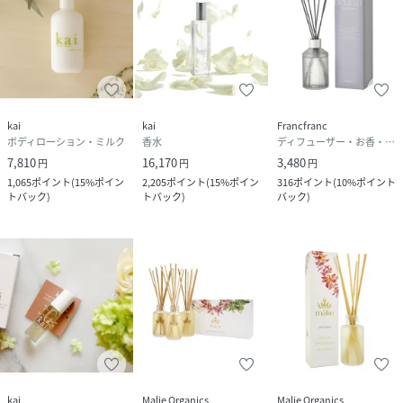
kai
kai
Francfranc
ボディローション・ミルク
香水
ディフューザー・お香・アロマオイル・キャンドル
7,810
16,170
3,480
円
円
円
1,065
ポイント
(
15%ポイン
2,205
ポイント
(
15%ポイン
316
ポイント
(
10%ポイント
トバック
)
トバック
)
バック
)
kai
Malie Organics
Malie Organics