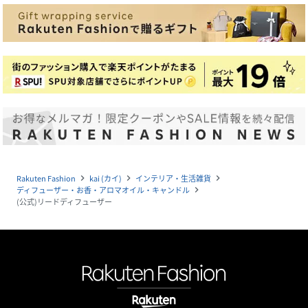
Rakuten Fashion
kai (カイ)
インテリア・生活雑貨
navigate_next
navigate_next
navigate_next
ディフューザー・お香・アロマオイル・キャンドル
navigate_next
(公式)リードディフューザー