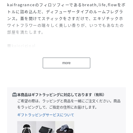
kaifragranceのフィロソフィーであるbreath,life,flowをボ
トルに詰め込んだ、ディフューザータイプのルームフレグラ
ンス。蓋を開けてスティックをさすだけで、エキゾチックホ
ワイトフラワーの瑞々しく美しい香りが、いつでもあなたの
部屋を満たします。
■kaioriginal
プルメリア、ピカケ、ガーデニアなどのフローラルが織りな
す、生花のようなエキゾチックホワイトフラワーの香り。
more
販売者名：株式会社レイジーワークス
商品区分：芳香剤
redeem
本商品はギフトラッピングに対応しております（有料）
原産国：アメリカ
ご希望の際は、ラッピングと商品を一緒にご注文ください。商品
をラッピングして、ご指定の住所にお届けします。
内容量：200ml
ギフトラッピングサービスについて
性別タイプ
ユニセックス