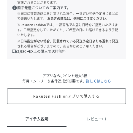
実施されることがあります。
info
商品発送についてのご案内です。
※同時に複数の商品を注文された場合、一番遅い発送予定日にまとめ
て発送いたします。
お急ぎの商品は、個別にご注文ください。
※Rakuten Fashionでは、一部商品でお届け日時をご指定いただけま
す。日時指定をしていただくと、ご希望の日にお届けできるよう手配
いたします。
※日時指定がない場合、記載されている発送予定日よりも遅れて発送
される場合がございますので、あらかじめご了承ください。
local_shipping
3,980
円以上の購入で送料無料
アプリならポイント最大3倍！
毎月エントリー＆条件達成が必要です。
詳しくはこちら
Rakuten Fashionアプリで購入する
アイテム説明
レビュー(-)