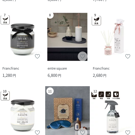
7
8
9
Francfranc
entre square
Francfranc
1,280
6,800
2,680
円
円
円
10
11
12