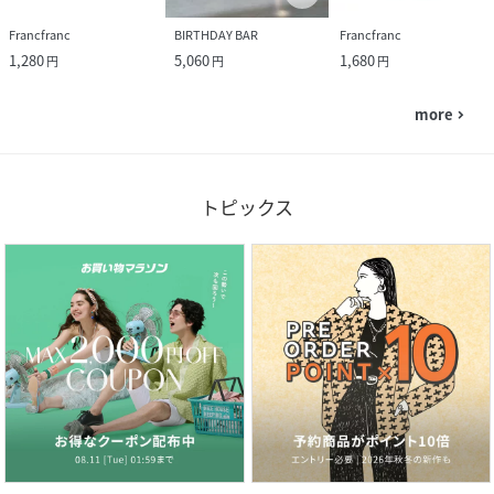
Francfranc
BIRTHDAY BAR
Francfranc
1,280
5,060
1,680
円
円
円
more
navigate_next
トピックス