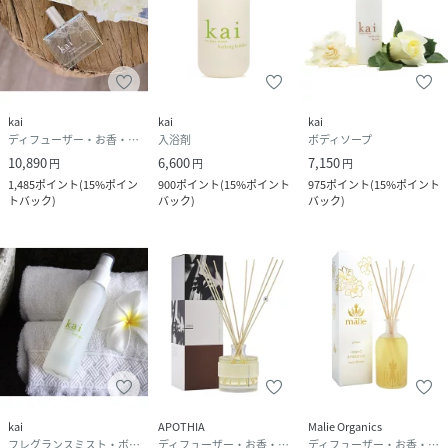
kai
kai
kai
ディフューザー・お香・アロマオイル・キャンドル
入浴剤
ボディソープ
10,890
6,600
7,150
円
円
円
1,485
ポイント
(
15%ポイン
900
ポイント
(
15%ポイント
975
ポイント
(
15%ポイント
トバック
)
バック
)
バック
)
kai
APOTHIA
Malie Organics
フレグランスミスト・ボディミスト
ディフューザー・お香・アロマオイル・キャンドル
ディフューザー・お香・アロマオイル・キャンドル