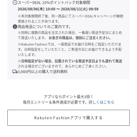
schedule
スーパーDEAL
10
%ポイントバック対象期間
2026/08/06(木) 10:00
〜
2026/08/11(火) 09:59
※本対象期間終了後、同一商品にてスーパーDEALキャンペーンが継続
実施されることがあります。
info
商品発送についてのご案内です。
※同時に複数の商品を注文された場合、一番遅い発送予定日にまとめ
て発送いたします。
お急ぎの商品は、個別にご注文ください。
※Rakuten Fashionでは、一部商品でお届け日時をご指定いただけま
す。日時指定をしていただくと、ご希望の日にお届けできるよう手配
いたします。
※日時指定がない場合、記載されている発送予定日よりも遅れて発送
される場合がございますので、あらかじめご了承ください。
local_shipping
3,980
円以上の購入で送料無料
アプリならポイント最大3倍！
毎月エントリー＆条件達成が必要です。
詳しくはこちら
Rakuten Fashionアプリで購入する