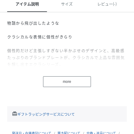
アイテム説明
サイズ
レビュー(-)
物語から飛び出したような
クラシカルな表情に個性がきらり
個性的だけど主張しすぎない半かぶせのデザインと、高級感
たっぷりのブランドプレートが、クラシカルで上品な雰囲気
を醸し出すエクラシリーズ。
カスタマイズが楽しめるスカーフ付きで、おしゃれさんにぴ
more
ったりです。
半かぶせデザイン
redeem
ギフトラッピングサービスについて
クラシカルで大人っぽい表情が楽しめる半かぶせデザイン。
発送日・在庫表記について
置き配について
交換・返品について