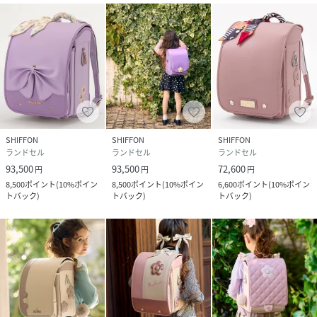
肩ベルトスライドロック
肩ベルト底面のダルマカン部分が左右に動かせる仕様になっ
ているため、成長や体型、服の厚みに合わせてフィットしや
すく、背負う際にもらくに腕を通せます。
SHIFFON
SHIFFON
SHIFFON
ランドセル
ランドセル
ランドセル
93,500
93,500
72,600
円
円
円
細部までこだわった使いやすさ
8,500
ポイント
(
10%ポイン
8,500
ポイント
(
10%ポイン
6,600
ポイント
(
10%ポイン
トバック
)
トバック
)
トバック
)
持ち手：収納や持ち運びに便利な持ち手付き。
肩ベルトDカン：防犯ブザーに手が伸ばしやすい肩ベルトにD
カンを装備。
内ポケット伸縮フック：ファスナーポケット内部に、伸縮性
のあるフックを搭載。