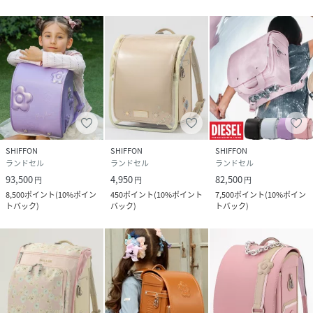
期間中弊社側の責任により故障が生じた場合には無料修理、
それ以外の場合でも、有償修理をご相談いただけます。
PAUL&JOE
ポール&ジョー
SHIFFON
SHIFFON
SHIFFON
ポール&ジョーが目指す女性像は"わがままでチャーミングな
ランドセル
ランドセル
ランドセル
大人の女性"。
93,500
4,950
82,500
円
円
円
8,500
ポイント
(
10%ポイン
450
ポイント
(
10%ポイント
7,500
ポイント
(
10%ポイン
トバック
)
バック
)
トバック
)
それは、わがままに思われる程に強い意志と信念に溢れ、自
分の求めるものを明確に心得たスタイリッシュな女性。1995
年、ソフィー・メシャリーの2人の息子の名前を冠した
「PAUL&JOE」をスタート。ソフィー・メシャリーが提案す
るコレクションは楽しさに溢れ、デザインのいたる処
に“JOIEDEVIVRE(生きていることの喜び)”が散りばめられ
ている。コレクションは毎回オリジナルプリントが加わり、