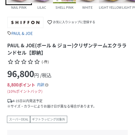
NAIL PINK
LILAC
SHELL PINK
WHITE
LIGHT YELLOW
LIGHT 
favorite_border
お気に入りショップに登録する
PAUL & JOE
sell
PAUL & JOE(ポール & ジョー)クリザンテームエクララ
ンドセル【即納】
star_border
star_border
star_border
star_border
star_border
(
-
件
)
96,800
円 /税込
8,800
ポイント
内訳
10%ポイントバック
local_shipping
4-15日以内発送予定
※サイズ・カラーによりお届け日が異なる場合があります。
スーパーDEAL
ギフトラッピング対象外