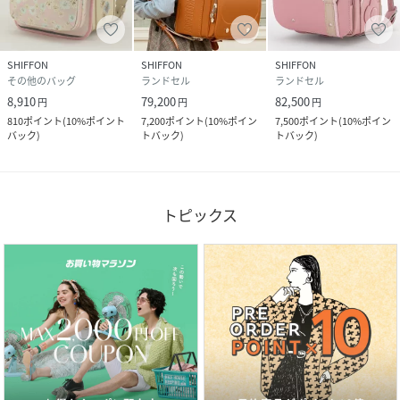
そのシーズンに花を添える。
SHIFFON
SHIFFON
SHIFFON
その他のバッグ
ランドセル
ランドセル
ATTENTION
8,910
79,200
82,500
円
円
円
810
ポイント
(
10%ポイント
7,200
ポイント
(
10%ポイン
7,500
ポイント
(
10%ポイン
商品写真はできる限り現品を再現するように心がけています
バック
)
トバック
)
トバック
)
が、ご利用のモニターにより差異が生じます。
サイズや重さなどに多少の個体差が生じる場合がございま
トピックス
す。
製品の仕様およびデザインは改善等のため、予告なく変更す
る場合がございます。
性別タイプ
キッズ
原産国
日本