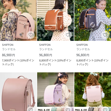
気分やコーディネートに合わせてアレンジを楽しめるスカー
フ付き。
機能詳細
SHIFFON
SHIFFON
SHIFFON
A4フラットファイル対応の収納力
ランドセル
ランドセル
ランドセル
86,900
96,800
96,800
円
円
円
A4フラットファイルがつっかえずに出し入れできる、ゆとり
7,900
ポイント
(
10%ポイン
8,800
ポイント
(
10%ポイン
8,800
ポイント
(
10%ポイン
の収納力。
トバック
)
トバック
)
トバック
)
大容量キューブ型、大マチサイズは12.5cm
背カン：フィットちゃん?
体にフィットし、荷物を入れても軽く感じる特許構造のフィ