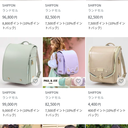
クを刺繍。
SHIFFON
SHIFFON
SHIFFON
ランドセル
ランドセル
ランドセル
96,800
82,500
82,500
円
円
円
8,800
ポイント
(
10%ポイン
7,500
ポイント
(
10%ポイン
7,500
ポイント
(
10%ポイン
トバック
)
トバック
)
トバック
)
高級感のあるかぶせデザイン
ロゴ入りプレートとクリザンテームモチーフの鋲でオトナっ
ぽい雰囲気に。
サイドにあしらったクリザンテームの刺繍
サイドには繊細なクリザンテームの刺繍をあしらい、横から
SHIFFON
SHIFFON
SHIFFON
見た姿もエレガントに。
ランドセル
ランドセル
ランドセル
99,000
82,500
4,400
円
円
円
9,000
ポイント
(
10%ポイン
7,500
ポイント
(
10%ポイン
400
ポイント
(
10%ポイント
トバック
)
トバック
)
バック
)
アレンジ用スカーフ