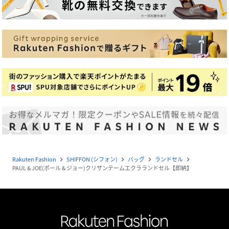
Rakuten Fashion
SHIFFON (シフォン)
バッグ
ランドセル
navigate_next
navigate_next
navigate_next
navigate_next
PAUL & JOE(ポール & ジョー)クリザンテームエクラランドセル【即納】