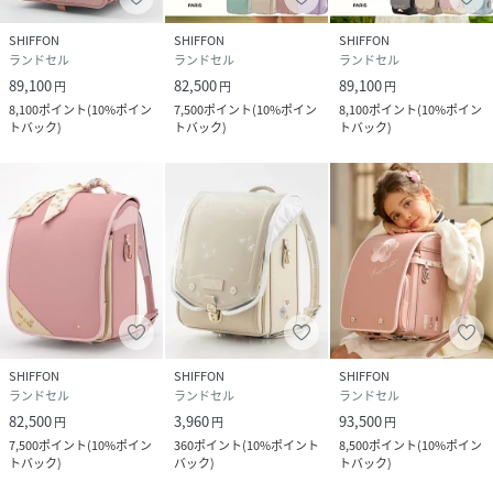
ットちゃん?を採用。
SHIFFON
SHIFFON
SHIFFON
肩ベルトは片方ずつ動き背負いやすい構造に。
ランドセル
ランドセル
ランドセル
89,100
82,500
89,100
円
円
円
8,100
ポイント
(
10%ポイン
7,500
ポイント
(
10%ポイン
8,100
ポイント
(
10%ポイン
トバック
)
トバック
)
トバック
)
補強（口前）：しっかりくん?
特許技術のしっかりくん?で、出し入れ時にダメージを受けや
すい開口部の補強を行い、6年間美しい形をキープ。
反射素材：持ち手/前締め/肩ベルトに搭載
SHIFFON
SHIFFON
SHIFFON
車のライトなどに反射する反射材を、持ち手、前締め、肩ベ
ランドセル
ランドセル
ランドセル
ルトに搭載。
82,500
3,960
93,500
円
円
円
7,500
ポイント
(
10%ポイン
360
ポイント
(
10%ポイント
8,500
ポイント
(
10%ポイン
トバック
)
バック
)
トバック
)
下校時など、暗い道での安全をサポート。