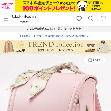
menu
home
search
favorite_border
shopping_cart
lock_outline
メニュー
トップ
検索
お気に入り
カート
ログイン
3,980円(税込)以上のお買い物で送料無料！
熊本県を中心とする地震の影響による配送遅延のお知らせ
1
/
49