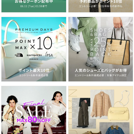
素材
主素材：クラリーノエフ
背カン：フィットちゃん
補強(口前)：しっかりくん
反射素材：持ち手/肩ベルトに搭載
錠前：差し込み錠
サイズ
ONESIZE
品番
JB5225_PJR
(
PJR-23022-400-000 JB5225
)