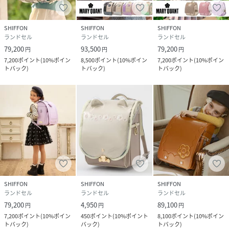
家の鍵などが見つかりやすく、紛失しにくい仕様に。
SHIFFON
SHIFFON
SHIFFON
ランドセル
ランドセル
ランドセル
79,200
93,500
79,200
円
円
円
7,200
ポイント
(
10%ポイン
8,500
ポイント
(
10%ポイン
7,200
ポイント
(
10%ポイン
品質への取り組み
トバック
)
トバック
)
トバック
)
撥水性・耐久性に優れたクラリーノ素材を主素材として採
用。
背あて部分には抗菌仕様でクッション性が高い人工皮革を使
用しています。
6年間修理保証付
SHIFFON
SHIFFON
SHIFFON
ランドセル
ランドセル
ランドセル
79,200
4,950
89,100
万が一ランドセルが故障した際には、すぐに修理対応致しま
円
円
円
7,200
ポイント
(
10%ポイン
450
ポイント
(
10%ポイント
8,100
ポイント
(
10%ポイン
す。貸し出し用ランドセルもご用意。
トバック
)
バック
)
トバック
)