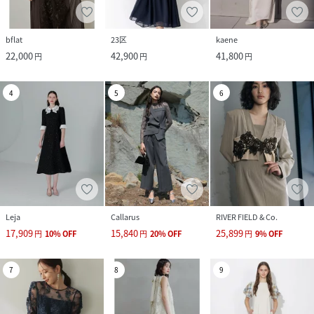
bflat
23区
kaene
22,000
42,900
41,800
円
円
円
4
5
6
Leja
Callarus
RIVER FIELD & Co.
17,909
15,840
25,899
円
10
%
OFF
円
20
%
OFF
円
9
%
OFF
7
8
9