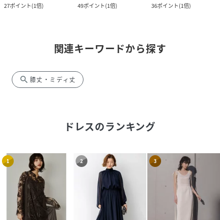
27
ポイント
(
1倍
)
49
ポイント
(
1倍
)
36
ポイント
(
1倍
)
関連キーワードから探す
search
膝丈・ミディ丈
ドレス
のランキング
1
2
3