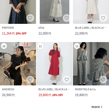
PREFERIR
bflat
BLUE LABEL / BLACK LABEL CRESTBRIDGE
11,264
22,000
22,000
円
20
%
OFF
円
円
10
11
12
ANDRESD
BLUE LABEL / BLACK LABEL CRESTBRIDGE
RIVER FIELD & Co.
20,900
19,800
19,800
円
円
18
%
OFF
円
more
navigate_next