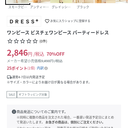
スモークピンク
アンティークシルバー
グレイッシュベージュ
ブラック
favorite_border
お気に入りショップに登録する
ワンピース ビスチェワンピース パーティードレス
star_border
star_border
star_border
star_border
star_border
(
0
件
)
2,846
円 /税込
70
%OFF
メーカー希望小売価格
9,490
円 /税込
25
ポイント
1倍
内訳
local_shipping
通常4-7日以内発送予定
※サイズ・カラーによりお届け日が異なる場合があります。
SALE
ギフトラッピング対象
info
商品発送についてのご案内です。
※同時に複数の商品を注文された場合、一番遅い発送予定日にまとめ
て発送いたします。
お急ぎの商品は、個別にご注文ください。