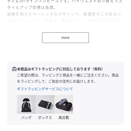
ディ丈のIラインワンピースです。ハイウエスト切り替えでス
タイルアップ効果は抜群。
装飾を抑えたベーシックなデザインで、披露宴や二次会など
のパーティーシーンを始め、普段のデートや女子会など装い
を少しアップデートしたい場面でも活躍する一枚です。
more
■Shear sleeve
ヨークから袖にかけてはシアー素材の控えめな肌見せで顏周
りを明るく軽やかに印象付け。
袖口を絞ったキャンディスリーブが手首を細く華奢に見せて
くれます。
redeem
本商品はギフトラッピングに対応しております（有料）
ご希望の際は、ラッピングと商品を一緒にご注文ください。商品
■Back rib
をラッピングして、ご指定の住所にお届けします。
ハイウエストの切り替え部分は背面ゴムで引き締めくびれを
ギフトラッピングサービスについて
強調。フィット感のあるシルエットを維持しながらも、ゴム
の伸縮性で締め付け感少なくラクに着られます。
■Back style
バッグ
ボックス
風呂敷
タイトめなワンピースですが、背面ファスナー付きなので着
脱は簡単です。