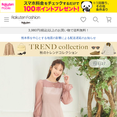
menu
home
search
favorite_border
shopping_cart
lock_outline
メニュー
トップ
検索
お気に入り
カート
ログイン
3,980円(税込)以上のお買い物で送料無料！
熊本県を中心とする地震の影響による配送遅延のお知らせ
1
/
27