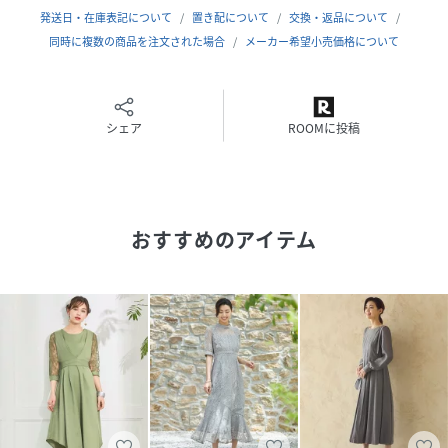
スカート部分にもバックスリットが入っているので足さばき
発送日・在庫表記について
置き配について
交換・返品について
は軽やか。移動の際も動きの邪魔をしません。
同時に複数の商品を注文された場合
メーカー希望小売価格について
原産国：海外製
シェア
ROOMに投稿
性別タイプ
レディース
素材
＜表地(身生地)＞:ポリエステル97%
ポリウレタン3%
＜表地(シフォン)＞:ポリエステル100%
おすすめのアイテム
＜裏地＞:ポリエステル100%
サイズ
Sサイズ、Mサイズ、Lサイズ
品番
JA7090_dsz0101
(
dsz0101-332-102 JA7090
)