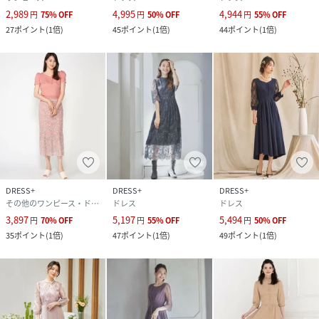
2,989
4,995
4,944
円
75
%
OFF
円
50
%
OFF
円
55
%
OFF
27
ポイント
(
1倍
)
45
ポイント
(
1倍
)
44
ポイント
(
1倍
)
DRESS+
DRESS+
DRESS+
その他のワンピース・ドレス
ドレス
ドレス
3,897
5,197
5,494
円
70
%
OFF
円
55
%
OFF
円
50
%
OFF
35
ポイント
(
1倍
)
47
ポイント
(
1倍
)
49
ポイント
(
1倍
)