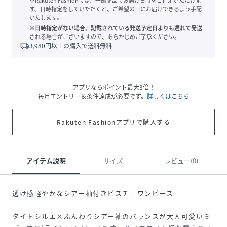
※Rakuten Fashionでは、一部商品でお届け日時をご指定いただけま
す。日時指定をしていただくと、ご希望の日にお届けできるよう手配
いたします。
※日時指定がない場合、記載されている発送予定日よりも遅れて発送
される場合がございますので、あらかじめご了承ください。
local_shipping
3,980
円以上の購入で送料無料
アプリならポイント最大3倍！
毎月エントリー＆条件達成が必要です。
詳しくはこちら
Rakuten Fashionアプリで購入する
アイテム説明
サイズ
レビュー(0)
透け感軽やかなシアー袖付きビスチェワンピース
タイトシルエ×ふんわりシアー袖のバランスが大人可愛いミ