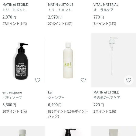
MATIN et ETOILE
MATIN et ETOILE
VITAL MATERIAL
トリートメント
トリートメント
オーラルケア
2,970
2,970
770
円
円
円
27
ポイント
(
1倍
)
27
ポイント
(
1倍
)
7
ポイント
(
1倍
)
entre square
kai
MATIN et ETOILE
ボディソープ
シャンプー
その他のヘアケア
3,300
6,490
220
円
円
円
30
ポイント
(
1倍
)
885
ポイント
(
15%ポイント
2
ポイント
(
1倍
)
バック
)