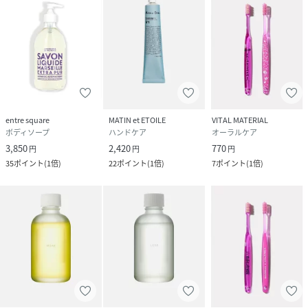
携帯・公衆電話からのお問い合わせ
050-5577-7001（有料）
＜カスタマーセンター営業時間＞
営業時間：9時～18時
entre square
MATIN et ETOILE
VITAL MATERIAL
ボディソープ
ハンドケア
オーラルケア
3,850
2,420
770
円
円
円
35
ポイント
(
1倍
)
22
ポイント
(
1倍
)
7
ポイント
(
1倍
)