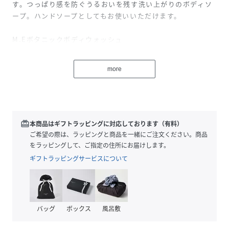
す。つっぱり感を防ぐうるおいを残す洗い上がりのボディソ
ープ。ハンドソープとしてもお使いいただけます。
M.Eボタニックボディウォッシュ
※別売りのディスペンサーを取り付けることが可能です。
more
-POINT-
・アミノ酸系がベースのボディソープ
・心地よい泡立ちと泡切れにこだわったなめらかな使用感
・泡が余分な皮脂や汚れをオフしながら全身をやさしく潤し
redeem
本商品はギフトラッピングに対応しております（有料）
ます
ご希望の際は、ラッピングと商品を一緒にご注文ください。商品
・ユニセックスなブレンド精油の優しい香り
をラッピングして、ご指定の住所にお届けします。
ギフトラッピングサービスについて
-RECOMMEND-
こんな方におすすめです
・洗い上がりの乾燥が気になる
・やさしい泡で肌を洗いたい
バッグ
ボックス
風呂敷
・つっぱり感のないうるおいが残る洗い上がりが好み