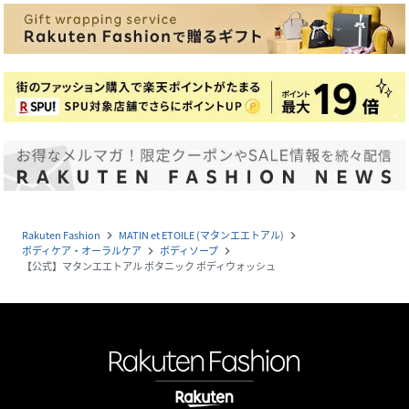
Rakuten Fashion
MATIN et ETOILE (マタンエエトアル)
navigate_next
navigate_next
ボディケア・オーラルケア
ボディソープ
navigate_next
navigate_next
【公式】マタンエエトアル ボタニック ボディウォッシュ