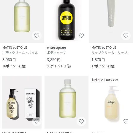
MATIN et ETOILE
entre square
MATIN et ETOILE
ボディクリーム・オイル
ボディソープ
リップクリーム・リップケア
3,960
3,850
1,870
円
円
円
36
ポイント
(
1倍
)
35
ポイント
(
1倍
)
17
ポイント
(
1倍
)