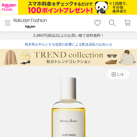
menu
home
search
favorite_border
shopping_cart
lock_outline
メニュー
トップ
検索
お気に入り
カート
ログイン
3,980円(税込)以上のお買い物で送料無料！
熊本県を中心とする地震の影響による配送遅延のお知らせ
1
/
4