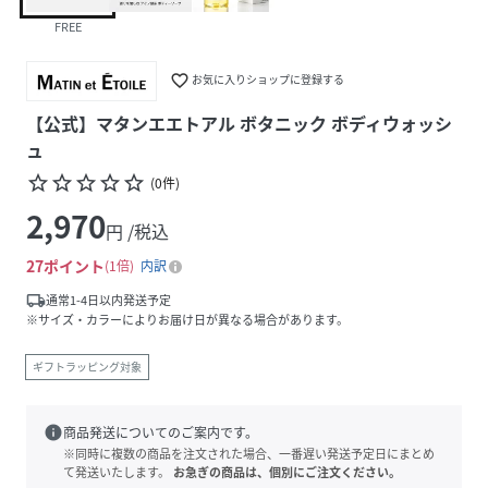
FREE
favorite_border
お気に入りショップに登録する
【公式】マタンエエトアル ボタニック ボディウォッシ
ュ
star_border
star_border
star_border
star_border
star_border
(
0
件
)
2,970
円 /税込
27
ポイント
1倍
内訳
local_shipping
通常1-4日以内発送予定
※サイズ・カラーによりお届け日が異なる場合があります。
ギフトラッピング対象
info
商品発送についてのご案内です。
※同時に複数の商品を注文された場合、一番遅い発送予定日にまとめ
て発送いたします。
お急ぎの商品は、個別にご注文ください。