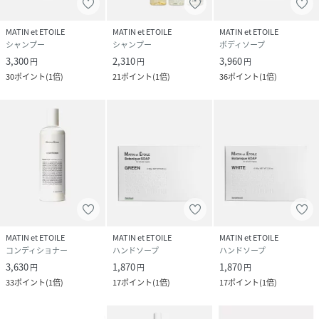
原産国
日本
MATIN et ETOILE
MATIN et ETOILE
MATIN et ETOILE
素材
【成分】水、ヤシ脂肪酸アルギニン、グリセリ
シャンプー
シャンプー
ボディソープ
ン、ミリスタミドプロピルベタイン、コカミドＤ
3,300
2,310
3,960
円
円
円
ＥＡ、コカミドプロピルベタイン、エタノー
30
ポイント
(
1倍
)
21
ポイント
(
1倍
)
36
ポイント
(
1倍
)
ル、ソルビトール、ＢＧ、アロエベラ葉エキ
ス、ホホバ種子油、イランイラン花油、ポリソ
ルベート20、塩化Ｎａ、水酸化Ｋ、グルタミン
酸ジ酢酸４Ｎａ、グリコール酸Ｎａ、ポリアミ
ノプロピルビグアニド、香料
【容器】バイオPET容器
サイズ
FREE
品番
HX6302_181
(
181-F-F HX6302
)
MATIN et ETOILE
MATIN et ETOILE
MATIN et ETOILE
広告文責
販売元：楽天グループ株式会社
コンディショナー
ハンドソープ
ハンドソープ
3,630
1,870
1,870
円
円
円
＜お電話でのお問い合わせ＞
33
ポイント
(
1倍
)
17
ポイント
(
1倍
)
17
ポイント
(
1倍
)
固定電話からのお問い合わせ
0120-542-065（フリーダイヤル）