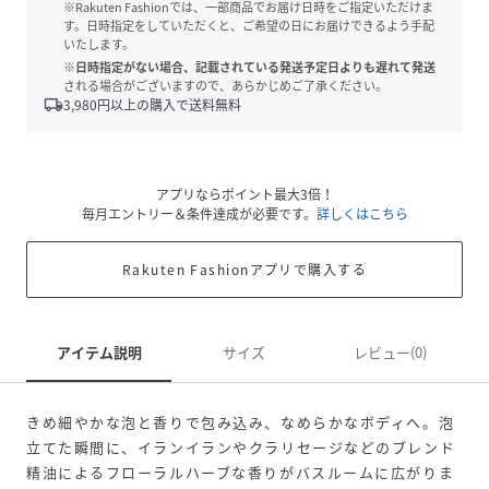
※Rakuten Fashionでは、一部商品でお届け日時をご指定いただけま
す。日時指定をしていただくと、ご希望の日にお届けできるよう手配
いたします。
※日時指定がない場合、記載されている発送予定日よりも遅れて発送
される場合がございますので、あらかじめご了承ください。
local_shipping
3,980
円以上の購入で送料無料
アプリならポイント最大3倍！
毎月エントリー＆条件達成が必要です。
詳しくはこちら
Rakuten Fashionアプリで購入する
アイテム説明
サイズ
レビュー(0)
きめ細やかな泡と香りで包み込み、なめらかなボディへ。泡
立てた瞬間に、イランイランやクラリセージなどのブレンド
精油によるフローラルハーブな香りがバスルームに広がりま