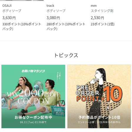
OSAJI
track
mm
ボディソープ
ボディソープ
スタイリング剤
3,630
3,080
2,530
円
円
円
330
ポイント
(
10%ポイント
280
ポイント
(
10%ポイント
23
ポイント
(
1倍
)
バック
)
バック
)
トピックス