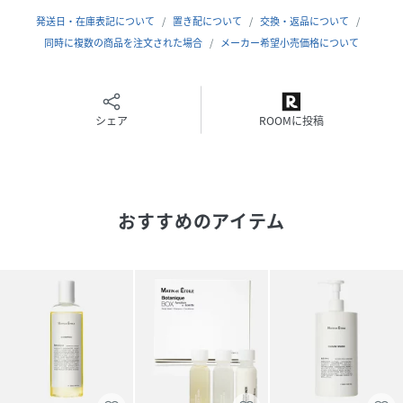
【ご使用方法】
発送日・在庫表記について
置き配について
交換・返品について
お湯をなじませたタオル・スポンジ等に適量を含ませ、よく
同時に複数の商品を注文された場合
メーカー希望小売価格について
泡立てて洗浄し、その後よく洗い流してご使用ください。
※植物由来原料を使用しているため、製品単位によって色や
香りが異なる場合があります。
シェア
ROOMに投稿
-LINE-
HX6303：シャンプー
HX6304：コンディショナー
おすすめのアイテム
HX6306：ディスペンサー
【使用上の注意点】
天然成分を使用しているため香りや色調に差が生じる場合が
ありますが、使用上問題はありません。
※注意事項をよく読みご使用ください。
性別タイプ
ユニセックス