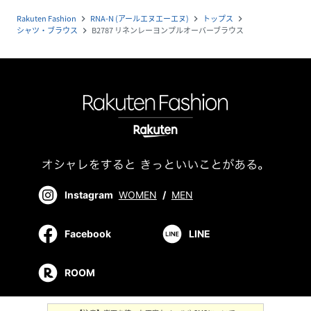
Rakuten Fashion
RNA-N (アールエヌエーエヌ)
トップス
navigate_next
navigate_next
navigate_next
シャツ・ブラウス
B2787 リネンレーヨンプルオーバーブラウス
navigate_next
Instagram
WOMEN
/
MEN
Facebook
LINE
ROOM