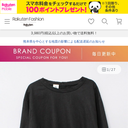
menu
home
search
favorite_border
shopping_cart
lock_outline
メニュー
トップ
検索
お気に入り
カート
ログイン
3,980円(税込)以上のお買い物で送料無料！
熊本県を中心とする地震の影響による配送遅延のお知らせ
1
/
27