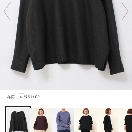
在庫：
M
残りわずか