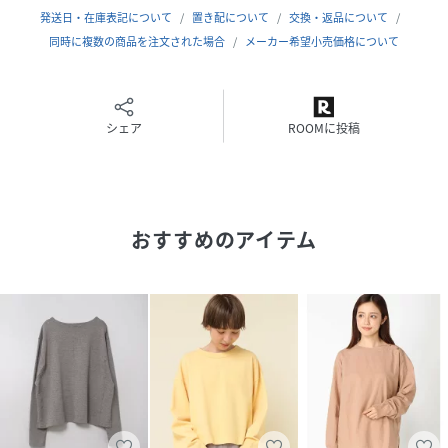
サイズ
M
発送日・在庫表記について
置き配について
交換・返品について
同時に複数の商品を注文された場合
メーカー希望小売価格について
クリーニング
手洗い可
品番
HX2726_B2787
(
B2787-009-3 HX2726
)
シェア
ROOMに投稿
おすすめのアイテム