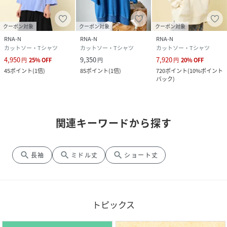
クーポン対象
クーポン対象
クーポン対象
RNA-N
RNA-N
RNA-N
カットソー・Tシャツ
カットソー・Tシャツ
カットソー・Tシャツ
4,950
9,350
7,920
円
25
%
OFF
円
円
20
%
OFF
45
ポイント
(
1倍
)
85
ポイント
(
1倍
)
720
ポイント
(
10%ポイント
バック
)
関連キーワードから探す
search
search
search
長袖
ミドル丈
ショート丈
トピックス