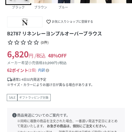
ブラック
ブラウン
ブルー
favorite_border
お気に入りショップに登録する
B2787 リネンレーヨンプルオーバーブラウス
star_border
star_border
star_border
star_border
star_border
(
0
件
)
6,820
円 /税込
48
%OFF
メーカー希望小売価格
13,200
円 /税込
62
ポイント
1倍
内訳
local_shipping
通常1-4日以内発送予定
※サイズ・カラーによりお届け日が異なる場合があります。
SALE
ギフトラッピング対象
info
商品発送についてのご案内です。
※同時に複数の商品を注文された場合、一番遅い発送予定日にまとめ
て発送いたします。
お急ぎの商品は、個別にご注文ください。