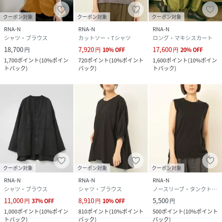
クーポン対象
クーポン対象
クーポン対象
RNA-N
RNA-N
RNA-N
シャツ・ブラウス
カットソー・Tシャツ
ロング・マキシスカート
18,700
7,920
17,600
円
円
10
%
OFF
円
20
%
OFF
1,700
ポイント
(
10%ポイン
720
ポイント
(
10%ポイント
1,600
ポイント
(
10%ポイン
トバック
)
バック
)
トバック
)
クーポン対象
クーポン対象
クーポン対象
RNA-N
RNA-N
RNA-N
シャツ・ブラウス
シャツ・ブラウス
ノースリーブ・タンクトップ
11,000
8,910
5,500
円
37
%
OFF
円
10
%
OFF
円
1,000
ポイント
(
10%ポイン
810
ポイント
(
10%ポイント
500
ポイント
(
10%ポイント
トバック
)
バック
)
バック
)