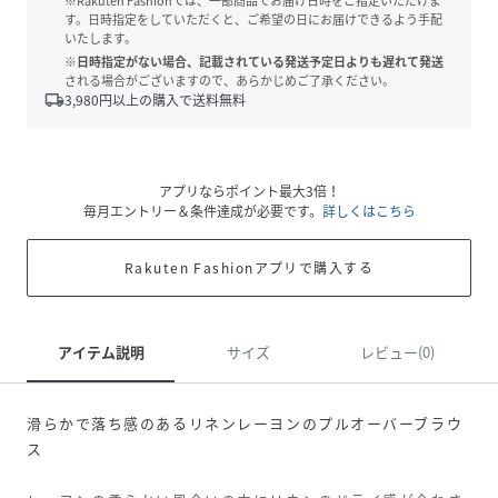
※Rakuten Fashionでは、一部商品でお届け日時をご指定いただけま
す。日時指定をしていただくと、ご希望の日にお届けできるよう手配
いたします。
※日時指定がない場合、記載されている発送予定日よりも遅れて発送
される場合がございますので、あらかじめご了承ください。
local_shipping
3,980
円以上の購入で送料無料
アプリならポイント最大3倍！
毎月エントリー＆条件達成が必要です。
詳しくはこちら
Rakuten Fashionアプリで購入する
アイテム説明
サイズ
レビュー(0)
滑らかで落ち感のあるリネンレーヨンのプルオーバーブラウ
ス