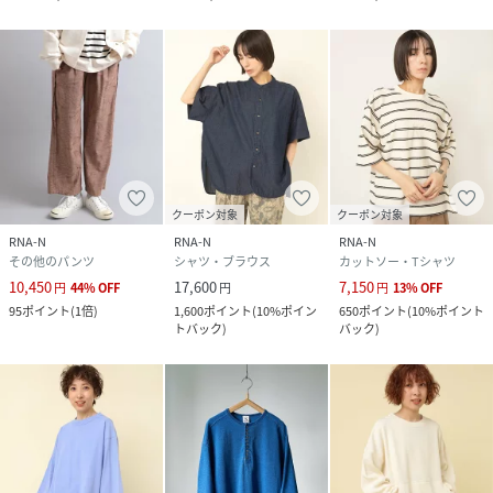
クーポン対象
クーポン対象
RNA-N
RNA-N
RNA-N
その他のパンツ
シャツ・ブラウス
カットソー・Tシャツ
10,450
17,600
7,150
円
44
%
OFF
円
円
13
%
OFF
95
ポイント
(
1倍
)
1,600
ポイント
(
10%ポイン
650
ポイント
(
10%ポイント
トバック
)
バック
)