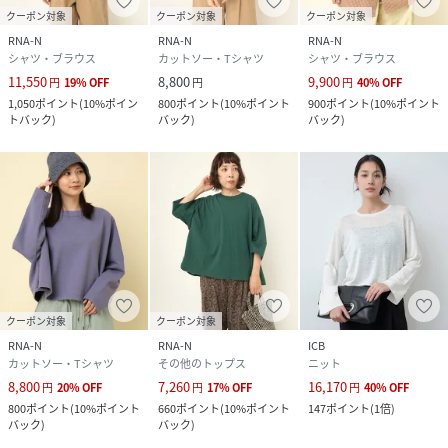
クーポン対象
クーポン対象
クーポン対象
RNA-N
RNA-N
RNA-N
シャツ・ブラウス
カットソー・Tシャツ
シャツ・ブラウス
11,550
8,800
9,900
円
19
%
OFF
円
円
40
%
OFF
1,050
ポイント
(
10%ポイン
800
ポイント
(
10%ポイント
900
ポイント
(
10%ポイント
トバック
)
バック
)
バック
)
クーポン対象
クーポン対象
RNA-N
RNA-N
ICB
カットソー・Tシャツ
その他のトップス
ニット
8,800
7,260
16,170
円
20
%
OFF
円
17
%
OFF
円
40
%
OFF
800
ポイント
(
10%ポイント
660
ポイント
(
10%ポイント
147
ポイント
(
1倍
)
バック
)
バック
)