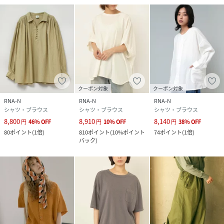
クーポン対象
クーポン対象
RNA-N
RNA-N
RNA-N
シャツ・ブラウス
シャツ・ブラウス
シャツ・ブラウス
8,800
8,910
8,140
円
46
%
OFF
円
10
%
OFF
円
38
%
OFF
80
ポイント
(
1倍
)
810
ポイント
(
10%ポイント
74
ポイント
(
1倍
)
バック
)