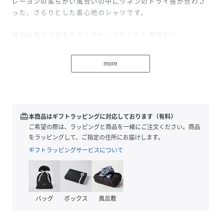
レーヨンの柔らかい風合いの中にリネンのドライ感が合わさ
った、さらりとした着心地のシャツです。
袖口はカフスがあることでかっちりとした雰囲気に。
ゆったりとした落ち感があり、着丈が短めなのでバランス良
く着ていただけます。
more
生地感：薄い・やや柔らかい
透け感：透けない
伸縮性：ややあり
※こちらは参考情報となります。多少の誤差はご了承くださ
redeem
本商品はギフトラッピングに対応しております（有料）
い。
ご希望の際は、ラッピングと商品を一緒にご注文ください。商品
をラッピングして、ご指定の住所にお届けします。
ギフトラッピングサービスについて
性別タイプ
レディース
原産国
中国
素材
レーヨン55%
バッグ
ボックス
風呂敷
リネン45%