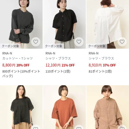
クーポン対象
クーポン対象
クーポン対象
RNA-N
RNA-N
RNA-N
カットソー・Tシャツ
シャツ・ブラウス
シャツ・ブラウス
8,800
12,100
8,910
円
20
%
OFF
円
21
%
OFF
円
37
%
OFF
800
ポイント
(
10%ポイント
110
ポイント
(
1倍
)
81
ポイント
(
1倍
)
バック
)