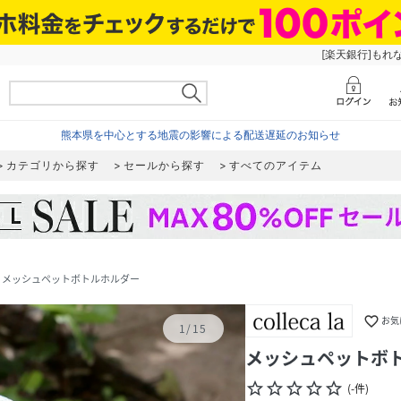
[楽天銀行]もれ
熊本県を中心とする地震の影響による配送遅延のお知らせ
カテゴリから探す
セールから探す
すべてのアイテム
メッシュペットボトルホルダー
favorite_border
お気
1
/
15
メッシュペットボ
star_border
star_border
star_border
star_border
star_border
(
-
件
)