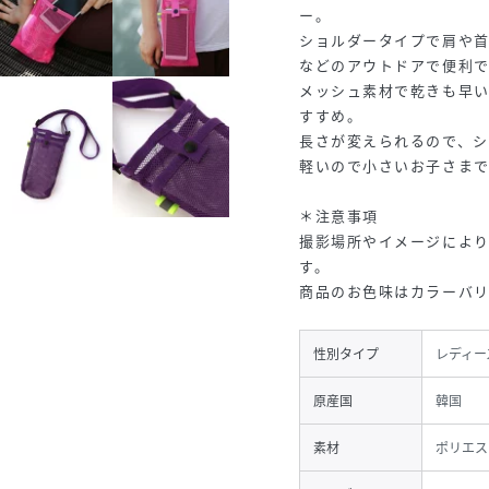
ー。
ショルダータイプで肩や首
などのアウトドアで便利で
メッシュ素材で乾きも早
すすめ。
長さが変えられるので、シ
軽いので小さいお子さま
＊注意事項
撮影場所やイメージによ
す。
商品のお色味はカラーバ
性別タイプ
レディー
原産国
韓国
素材
ポリエス