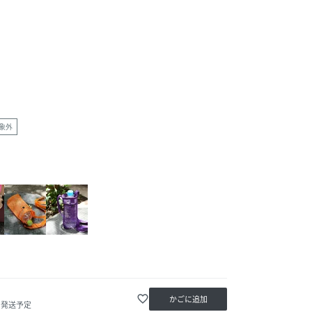
象外
favorite_border
かごに追加
内発送予定