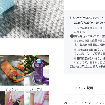
schedule
スーパーDEAL
10
%ポイ
2026/07/29(水) 10:00
※本対象期間終了後、同一
あります。
info
商品発送についてのご案
※同時に複数の商品を注文
す。
お急ぎの商品は、個
※Rakuten Fashi
ていただくと、ご希望の日
※日時指定がない場合、記
いますので、あらかじめご
local_shipping
3,980
円以上の購入で送
アイテム説明
オレンジ
パープル
ペットボトルやステンレ