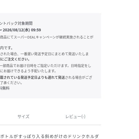
ントバック対象期間
〜
2026/08/12(水) 09:59
商品にてスーパーDEALキャンペーンが継続実施されることが
内です。
された場合、一番遅い発送予定日にまとめて発送いたしま
別にご注文ください。
onでは、一部商品でお届け日時をご指定いただけます。日時指定をし
にお届けできるよう手配いたします。
載されている発送予定日よりも遅れて発送
される場合がござ
了承ください。
料無料
サイズ
レビュー(-)
スボトルがすっぽり入る斜めがけのドリンクホルダ