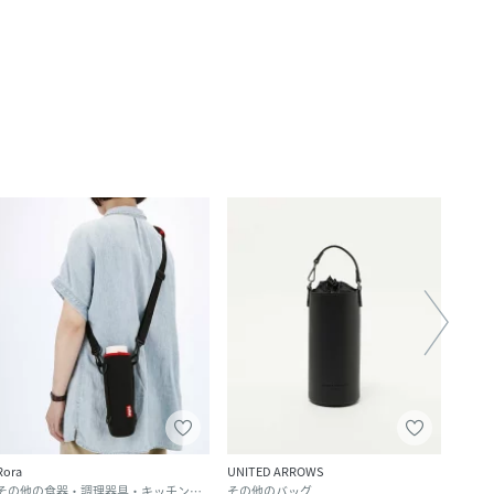
Rora
UNITED ARROWS
212 K
その他の食器・調理器具・キッチン用品
その他のバッグ
水筒