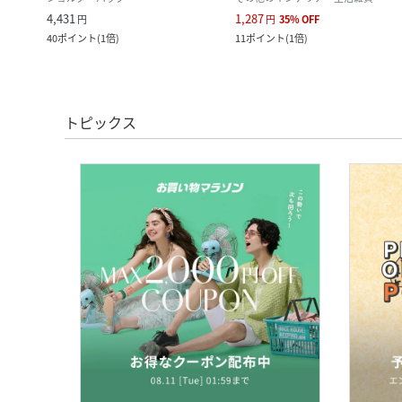
4,431
1,287
円
円
35
%
OFF
40
ポイント
(
1倍
)
11
ポイント
(
1倍
)
トピックス