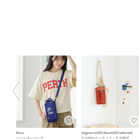
Rora
mignon trefle Room403 selected
ショルダーバッグ
その他のインテリア・生活雑貨