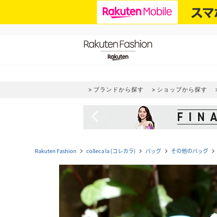
ブランドから探す
ショップから探す
navigate_before
Rakuten Fashion
colleca la (コレカラ)
バッグ
その他のバッグ
navigate_next
navigate_next
navigate_next
navigate_next