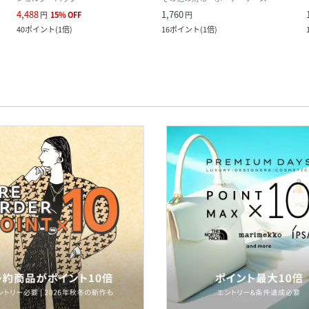
4,488
1,760
円
15
%
OFF
円
40
ポイント
(
1倍
)
16
ポイント
(
1倍
)