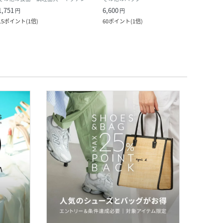
1,751
6,600
1,848
円
円
15
ポイント
(
1倍
)
60
ポイント
(
1倍
)
16
ポ