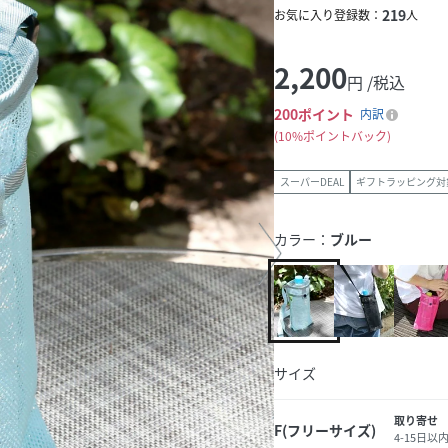
219
お気に入り登録数：
人
2,200
円 /税込
200
ポイント
内訳
10%ポイントバック
スーパーDEAL
ギフトラッピング対
カラー：
ブルー
サイズ
取り寄せ
F(フリーサイズ)
4-15日以