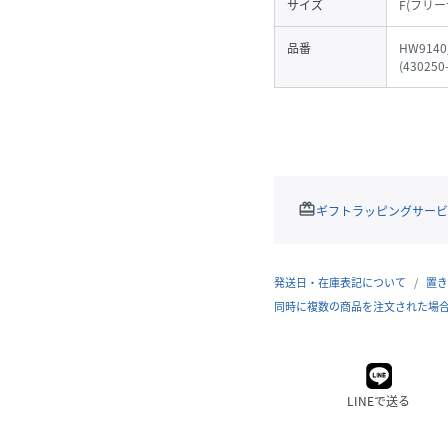
サイズ
F(フリー
品番
HW9140
(
430250
redeem
ギフトラッピングサービ
発送日・在庫表記について
置き
同時に複数の商品を注文された場
LINEで送る