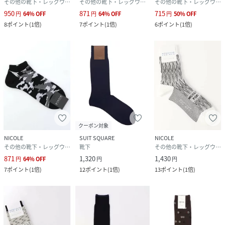
その他の靴下・レッグウェア
その他の靴下・レッグウェア
その他の靴下・レッグウェア
950
871
715
円
64
%
OFF
円
64
%
OFF
円
50
%
OFF
8
ポイント
(
1倍
)
7
ポイント
(
1倍
)
6
ポイント
(
1倍
)
クーポン対象
NICOLE
SUIT SQUARE
NICOLE
その他の靴下・レッグウェア
靴下
その他の靴下・レッグウェア
871
1,320
1,430
円
64
%
OFF
円
円
7
ポイント
(
1倍
)
12
ポイント
(
1倍
)
13
ポイント
(
1倍
)