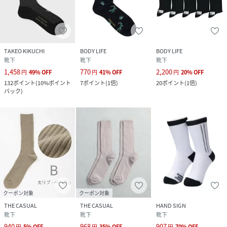
TAKEO KIKUCHI
BODY LIFE
BODY LIFE
靴下
靴下
靴下
1,458
770
2,200
円
49
%
OFF
円
41
%
OFF
円
20
%
OFF
132
ポイント
(
10%ポイント
7
ポイント
(
1倍
)
20
ポイント
(
1倍
)
バック
)
クーポン対象
クーポン対象
THE CASUAL
THE CASUAL
HAND SIGN
靴下
靴下
靴下
940
968
907
円
5
%
OFF
円
35
%
OFF
円
70
%
OFF