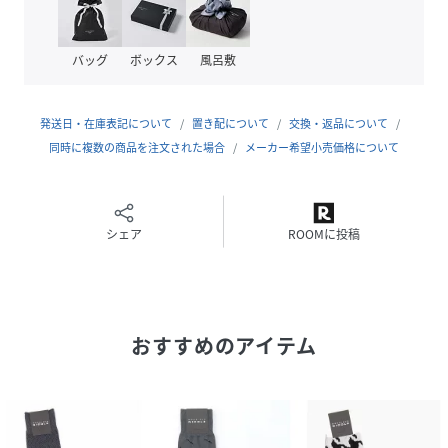
原産国
日本
バッグ
ボックス
風呂敷
素材
綿 ナイロン ポリウレタン
サイズ
99(FREE)
発送日・在庫表記について
置き配について
交換・返品について
同時に複数の商品を注文された場合
メーカー希望小売価格について
クリーニング
-
品番
HW7779_3462
(
3462-7503-67-99 HW7779
)
シェア
ROOMに投稿
おすすめのアイテム