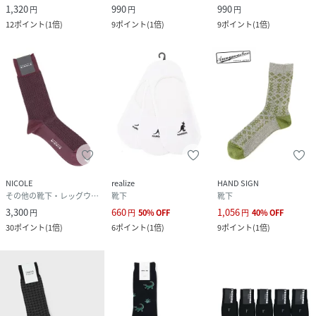
1,320
990
990
円
円
円
12
ポイント
(
1倍
)
9
ポイント
(
1倍
)
9
ポイント
(
1倍
)
NICOLE
realize
HAND SIGN
その他の靴下・レッグウェア
靴下
靴下
3,300
660
1,056
円
円
50
%
OFF
円
40
%
OFF
30
ポイント
(
1倍
)
6
ポイント
(
1倍
)
9
ポイント
(
1倍
)