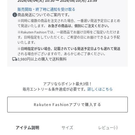
2026/08/04(火) 10:30
〜
2026/08/10(月) 23:59
販売開始・終了時に通知を受け取る
info
商品発送についてのご案内です。
※同時に複数の商品を注文された場合、一番遅い発送予定日にまとめ
て発送いたします。
お急ぎの商品は、個別にご注文ください。
※Rakuten Fashionでは、一部商品でお届け日時をご指定いただけま
す。日時指定をしていただくと、ご希望の日にお届けできるよう手配
いたします。
※日時指定がない場合、記載されている発送予定日よりも遅れて発送
される場合がございますので、あらかじめご了承ください。
local_shipping
3,980
円以上の購入で送料無料
アプリならポイント最大3倍！
毎月エントリー＆条件達成が必要です。
詳しくはこちら
Rakuten Fashionアプリで購入する
アイテム説明
サイズ
レビュー(-)