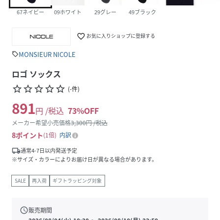
67ネイビー
09ホワイト
29グレー
49ブラック
favorite_border
お気に入りショップに登録する
MONSIEUR NICOLE
sell
ロゴ ソックス
star_border
star_border
star_border
star_border
star_border
(
-
件
)
891
円 /税込
73
%OFF
メーカー希望小売価格
3,300
円 /税込
8
ポイント
1倍
内訳
local_shipping
通常4-7日以内発送予定
※サイズ・カラーによりお届け日が異なる場合があります。
SALE
再入荷
ギフトラッピング対象
schedule
販売期間