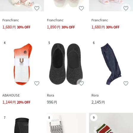
Francfranc
Francfranc
Francfranc
1,680
1,890
1,680
円
30
%
OFF
円
30
%
OFF
円
30
%
OFF
4
5
6
ABAHOUSE
Rora
Rora
1,144
996
2,145
円
20
%
OFF
円
円
7
8
9