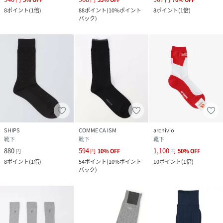
8
ポイント
(
1倍
)
88
ポイント
(
10%ポイント
8
ポイント
(
1倍
)
バック
)
SHIPS
COMME CA ISM
archivio
靴下
靴下
靴下
880
594
1,100
円
円
10
%
OFF
円
50
%
OFF
8
ポイント
(
1倍
)
54
ポイント
(
10%ポイント
10
ポイント
(
1倍
)
バック
)