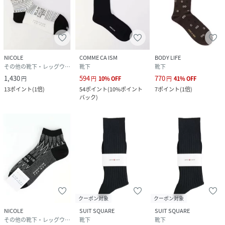
NICOLE
COMME CA ISM
BODY LIFE
その他の靴下・レッグウェア
靴下
靴下
1,430
594
770
円
円
10
%
OFF
円
41
%
OFF
13
ポイント
(
1倍
)
54
ポイント
(
10%ポイント
7
ポイント
(
1倍
)
バック
)
クーポン対象
クーポン対象
NICOLE
SUIT SQUARE
SUIT SQUARE
その他の靴下・レッグウェア
靴下
靴下