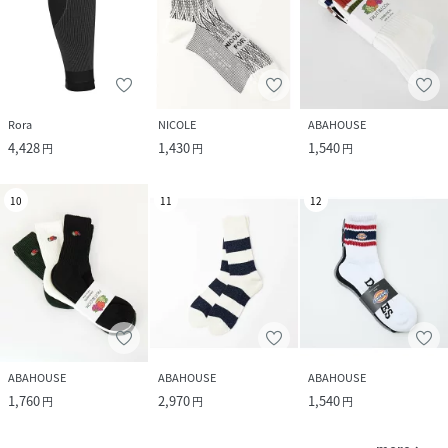
Rora
NICOLE
ABAHOUSE
4,428
1,430
1,540
円
円
円
10
11
12
ABAHOUSE
ABAHOUSE
ABAHOUSE
1,760
2,970
1,540
円
円
円