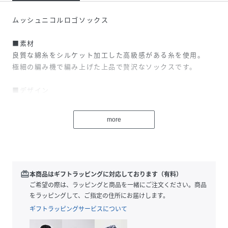
ムッシュニコルロゴソックス
■素材
良質な綿糸をシルケット加工した高級感がある糸を使用。
極細の編み機で編み上げた上品で贅沢なソックスです。
■デザイン
あえてアシンメトリーに配したロゴが活動的で新鮮な印象の
ソックスです。
more
ビジネスシーンへも対応可能な控えめな配色にしています。
※照明の関係により、実際よりも色味が違って見える場合が
あります。
またパソコン・スマートフォンなどの環境により、実際の商
redeem
本商品はギフトラッピングに対応しております（有料）
品と色味に若干の誤差が生じる場合があります。
ご希望の際は、ラッピングと商品を一緒にご注文ください。商品
予めご了承ください。
をラッピングして、ご指定の住所にお届けします。
ギフトラッピングサービスについて
性別タイプ
メンズ