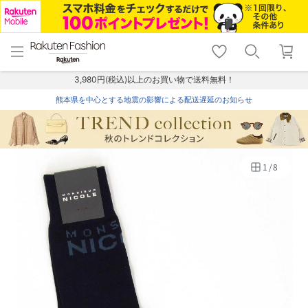
menu
home
search
favorite_border
shopping_cart
lock_outline
メニュー
トップ
検索
お気に入り
カート
ログイン
3,980円(税込)以上のお買い物で送料無料！
熊本県を中心とする地震の影響による配送遅延のお知らせ
1
/
8