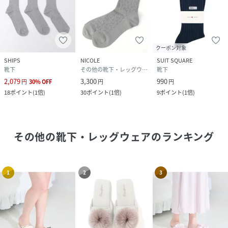
クーポン対象
SHIPS
NICOLE
SUIT SQUARE
靴下
その他の靴下・レッグウェア
靴下
2,079
3,300
990
円
30
%
OFF
円
円
18
ポイント
(
1倍
)
30
ポイント
(
1倍
)
9
ポイント
(
1倍
)
その他の靴下・レッグウェア
のランキング
1
2
3