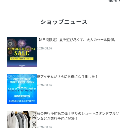
more
navigate_next
ショップニュース
【8日間限定】夏を遊び尽くす、大人のセール開催。
2026.08.07
夏アイテムがさらにお得になりました！
2026.08.07
秋の先行予約第二弾｜拘りのショートスタンドブルゾ
ンなどが先行予約に登場！
2026.08.07