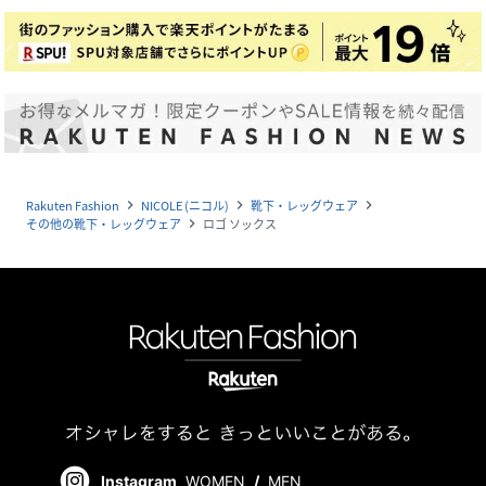
Rakuten Fashion
NICOLE (ニコル)
靴下・レッグウェア
navigate_next
navigate_next
navigate_next
その他の靴下・レッグウェア
ロゴ ソックス
navigate_next
Instagram
WOMEN
/
MEN