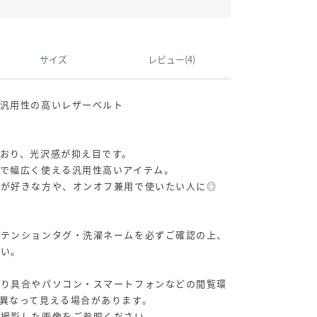
サイズ
レビュー(4)
た汎用性の高いレザーベルト
おり、光沢感が抑え目です。
で幅広く使える汎用性高いアイテム。
ーが好きな方や、オンオフ兼用で使いたい人に◎
アテンションタグ・洗濯ネームを必ずご確認の上、
さい。
たり具合やパソコン・スマートフォンなどの閲覧環
異なって見える場合があります。
撮影した画像をご参照ください。