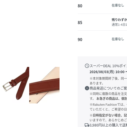
80
在庫なし
残りわず
85
通常1-4
90
在庫なし
schedule
スーパーDEAL
10
%ポイ
2026/08/03(月) 10:00
※本対象期間終了後、同一
あります。
info
商品発送についてのご案
※同時に複数の商品を注文
す。
お急ぎの商品は、個
※Rakuten Fashi
ていただくと、ご希望の日
※日時指定がない場合、記
いますので、あらかじめご
local_shipping
3,980
円以上の購入で送