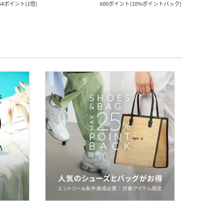
54
ポイント
(
1倍
)
600
ポイント
(
10%ポイントバック
)
770
ポ