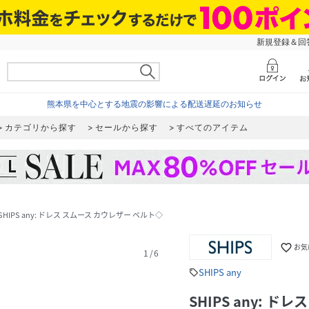
新規登録＆回答
熊本県を中心とする地震の影響による配送遅延のお知らせ
カテゴリから探す
セールから探す
すべてのアイテム
SHIPS any: ドレス スムース カウレザー ベルト◇
favorite_border
お気
1
/
6
SHIPS any
sell
SHIPS any: 