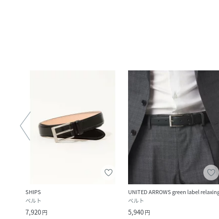
SHIPS
UNITED ARROWS green label relaxin
ベルト
ベルト
7,920
5,940
円
円