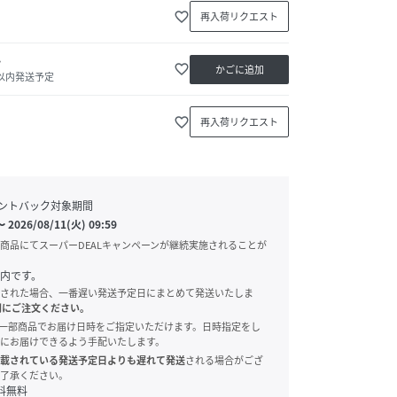
favorite_border
再入荷リクエスト
か
favorite_border
かごに追加
日以内発送予定
favorite_border
再入荷リクエスト
ントバック対象期間
〜
2026/08/11(火) 09:59
商品にてスーパーDEALキャンペーンが継続実施されることが
内です。
された場合、一番遅い発送予定日にまとめて発送いたしま
別にご注文ください。
onでは、一部商品でお届け日時をご指定いただけます。日時指定をし
にお届けできるよう手配いたします。
載されている発送予定日よりも遅れて発送
される場合がござ
了承ください。
料無料