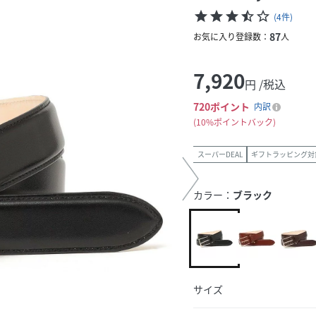
star
star
star
star_half
star_border
(
4
件
)
87
お気に入り登録数：
人
7,920
円 /税込
720
ポイント
内訳
10%ポイントバック
スーパーDEAL
ギフトラッピング対
カラー：
ブラック
サイズ