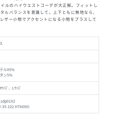
タイルのハイウエストコーデが大正解。フィットし
ータルバランスを意識して。上下ともに無地なら、
、レザー小物でアクセントになる小物をプラスして
ス
テル95%
タン5%
Mｻｲｽﾞ、Lｻｲｽﾞ
_sdp0102
2-35-102 HT6090
)