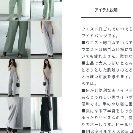
アイテム説明
ウエスト総ゴムでいつで
ワイドパンツです。
■ウエスト総ゴムでいつ
ウエストは総ゴム仕様にな
いても疲れません。微妙な
■上品で大人っぽいとろ
とろりとした肌触りのと
人っぽい印象を与えます
らでは。
■何かと便利な両サイド
あるとうれしい両サイド
便利です。手のやり場に
■気になる下半身をしっ
ゆったりサイズなので、
りカバーします。ヒール
■INスタイルで大人の夏