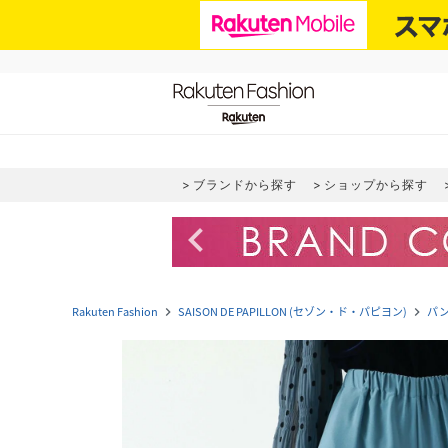
ブランドから探す
ショップから探す
navigate_before
Rakuten Fashion
SAISON DE PAPILLON (セゾン・ド・パピヨン)
パ
navigate_next
navigate_next