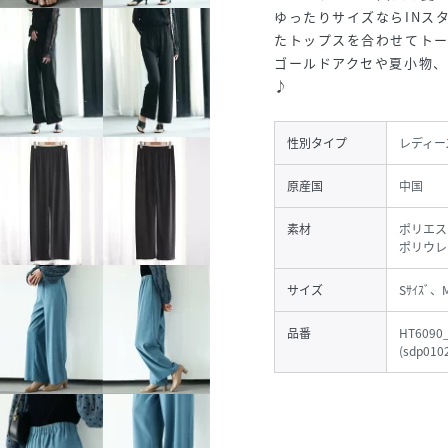
ゆったりサイズならINス
たトップスを合わせてト
ゴールドアクセや夏小物
♪
性別タイプ
レディー
原産国
中国
素材
ポリエス
ポリウレ
サイズ
Sｻｲｽﾞ、
品番
HT6090
(
sdp010