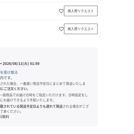
favorite_border
再入荷リクエスト
favorite_border
再入荷リクエスト
〜
2026/08/11(火) 01:59
を受け取る
内です。
された場合、一番遅い発送予定日にまとめて発送いたしま
別にご注文ください。
onでは、一部商品でお届け日時をご指定いただけます。日時指定をし
にお届けできるよう手配いたします。
載されている発送予定日よりも遅れて発送
される場合がござ
了承ください。
料無料