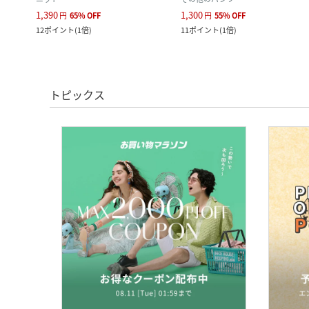
1,390
1,300
円
65
%
OFF
円
55
%
OFF
ク
)
12
ポイント
(
1倍
)
11
ポイント
(
1倍
)
トピックス