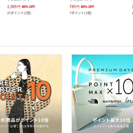
2,989
789
円
40
%
OFF
円
80
%
OFF
27
ポイント
(
1倍
)
7
ポイント
(
1倍
)