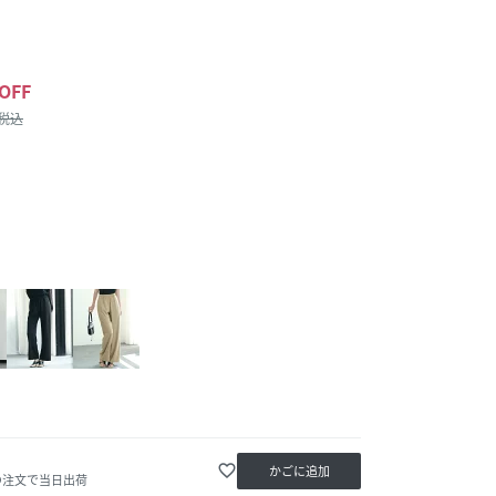
OFF
/税込
favorite_border
かごに追加
の注文で当日出荷