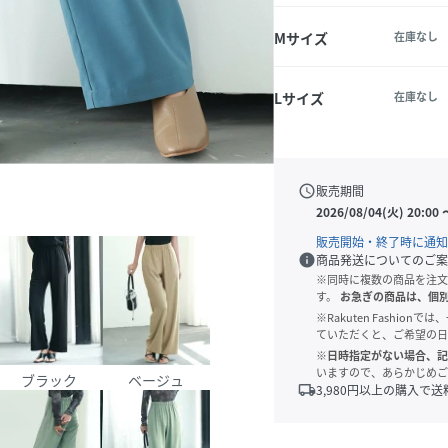
Mサイズ
在庫なし
Lサイズ
在庫なし
schedule
販売期間
2026/08/04(火) 20:00
販売開始・終了時に通知
info
商品発送についてのご案
※同時に複数の商品を注文
す。
お急ぎの商品は、個
※Rakuten Fashi
ていただくと、ご希望の日
※日時指定がない場合、記
いますので、あらかじめご
ブラック
ベージュ
local_shipping
3,980
円以上の購入で送