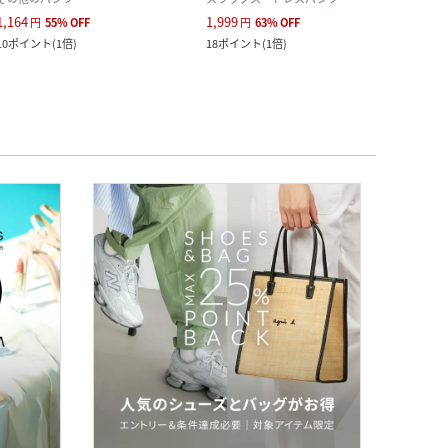
1,164
1,999
1,300
円
55
%
OFF
円
63
%
OFF
10
ポイント
(
1倍
)
18
ポイント
(
1倍
)
11
ポ