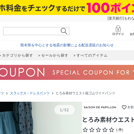
[楽天銀行]もれ
熊本県を中心とする地震の影響による配送遅延のお知らせ
カテゴリから探す
セールから探す
すべてのアイテム
ンツ
スラックス・ドレスパンツ
とろみ素材ウエスト総ゴムワイドパンツ
navigate_next
navigate_next
favorite_border
お気
1
/
52
とろみ素材ウエス
star_border
star_border
star_border
star_border
star_border
(
-
件
)