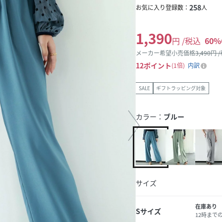
258
お気に入り登録数：
人
1,390
円 /税込
60
%
メーカー希望小売価格
3,490
円 
12
ポイント
1倍
内訳
SALE
ギフトラッピング対象
カラー：
ブルー
サイズ
在庫あり
Sサイズ
12時まで