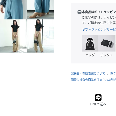
redeem
本商品はギフトラッピン
ご希望の際は、ラッピン
て、ご指定の住所にお届
ギフトラッピングサービ
バッグ
ボックス
発送日・在庫表記について
置き
同時に複数の商品を注文された場
LINEで送る