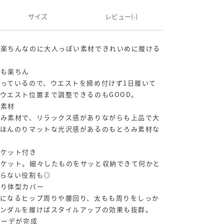
サイズ
レビュー(-)
も楽ちんなのに大人っぽい素材できれいめに履ける
でも楽ちん
っているので、ウエストを締め付けず1日履いて
ウエスト位置まで調整できるのもGOOD。
み素材
ろみ素材で、リラックス感がありながらも上品で大
。ほんのりマットな光沢感があるのもとろみ素材な
ポケット付き
ポケット。細々したものをサッと収納できて何かと
困らない役割も◎
かり体型カバー
気になるヒップ周りや腰回り、太もも周りをしっか
サンダルを履けばスタイルアップの効果も抜群。
コーデが完成