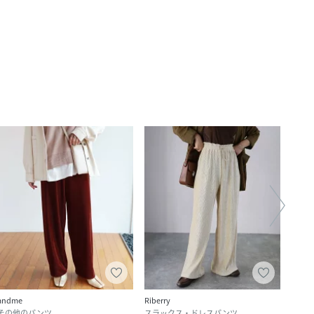
andme
Riberry
andm
その他のパンツ
スラックス・ドレスパンツ
スラ