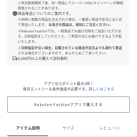
※本対象期間終了後、同一商品にてスーパーDEALキャンペーンが継続
実施されることがあります。
info
商品発送についてのご案内です。
※同時に複数の商品を注文された場合、一番遅い発送予定日にまとめ
て発送いたします。
お急ぎの商品は、個別にご注文ください。
※Rakuten Fashionでは、一部商品でお届け日時をご指定いただけま
す。日時指定をしていただくと、ご希望の日にお届けできるよう手配
いたします。
※日時指定がない場合、記載されている発送予定日よりも遅れて発送
される場合がございますので、あらかじめご了承ください。
local_shipping
3,980
円以上の購入で送料無料
アプリならポイント最大3倍！
毎月エントリー＆条件達成が必要です。
詳しくはこちら
Rakuten Fashionアプリで購入する
アイテム説明
サイズ
レビュー(-)