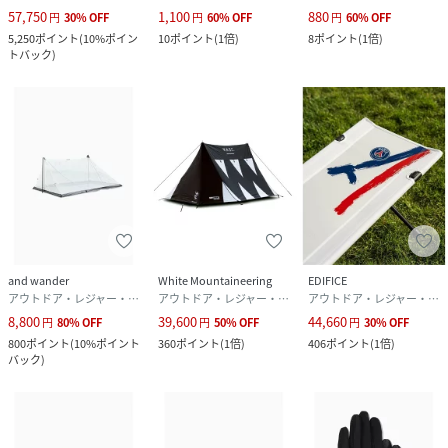
57,750
1,100
880
円
30
%
OFF
円
60
%
OFF
円
60
%
OFF
5,250
ポイント
(
10%ポイン
10
ポイント
(
1倍
)
8
ポイント
(
1倍
)
トバック
)
and wander
White Mountaineering
EDIFICE
アウトドア・レジャー・キャンプ用品
アウトドア・レジャー・キャンプ用品
アウトドア・レジャー・キャンプ用品
8,800
39,600
44,660
円
80
%
OFF
円
50
%
OFF
円
30
%
OFF
800
ポイント
(
10%ポイント
360
ポイント
(
1倍
)
406
ポイント
(
1倍
)
バック
)