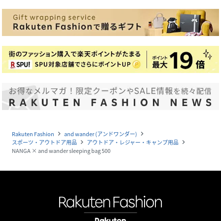
Rakuten Fashion
and wander (アンドワンダー)
navigate_next
navigate_next
スポーツ・アウトドア用品
アウトドア・レジャー・キャンプ用品
navigate_next
navigate_next
NANGA × and wander sleeping bag 500