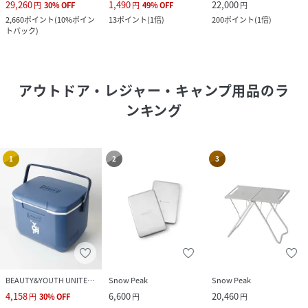
29,260
1,490
22,000
円
30
%
OFF
円
49
%
OFF
円
2,660
ポイント
(
10%ポイン
13
ポイント
(
1倍
)
200
ポイント
(
1倍
)
トバック
)
アウトドア・レジャー・キャンプ用品
のラ
ンキング
1
2
3
BEAUTY&YOUTH UNITED ARROWS
Snow Peak
Snow Peak
4,158
6,600
20,460
円
30
%
OFF
円
円