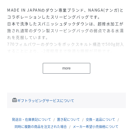
MADE IN JAPANのダウン専業ブランド、NANGA(ナンガ)と
コラボレーションしたスリーピングバッグです。
日本で洗浄したスパニッシュダックダウンは、超撥水加工が
施され通常のダウン製スリーピングバッグの弱点である水濡
れを克服しています。
770フィルパワーのダウンをボックスキルト構造で500g封入
することにより、-2度程度まで快適な睡眠が可能です。
羽毛の封入、縫製、熟練された職人の技を活かした製造技術
など、ひとつひとつの工程を丁寧に行う事で安心安全な製品
more
を作り上げています。
別注のガンメタリックグレーにブランドコピーのリフレクタ
ープリントを施しています。
redeem
ギフトラッピングサービスについて
性別タイプ
ユニセックス
原産国
日本製
発送日・在庫表記について
置き配について
交換・返品について
同時に複数の商品を注文された場合
メーカー希望小売価格について
素材
(表側)ナイロン100%
(中わた)ダウン90%,フェザー10%