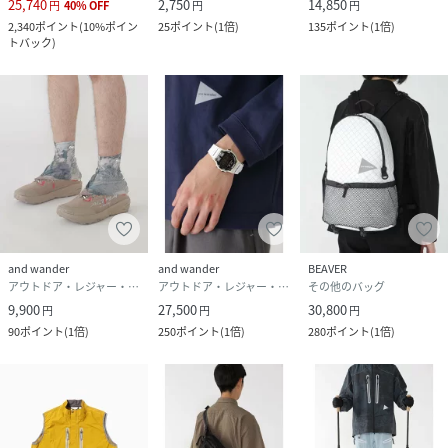
25,740
2,750
14,850
円
40
%
OFF
円
円
2,340
ポイント
(
10%ポイン
25
ポイント
(
1倍
)
135
ポイント
(
1倍
)
トバック
)
and wander
and wander
BEAVER
アウトドア・レジャー・キャンプ用品
アウトドア・レジャー・キャンプ用品
その他のバッグ
9,900
27,500
30,800
円
円
円
90
ポイント
(
1倍
)
250
ポイント
(
1倍
)
280
ポイント
(
1倍
)