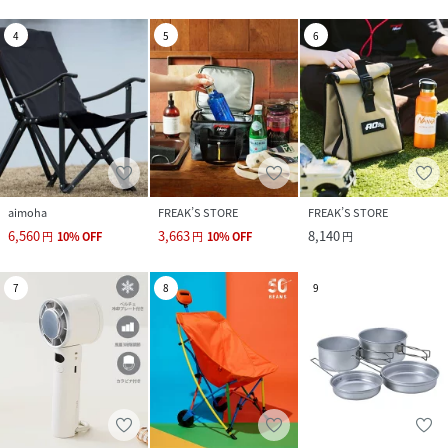
4
5
6
aimoha
FREAK’S STORE
FREAK’S STORE
6,560
3,663
8,140
円
10
%
OFF
円
10
%
OFF
円
7
8
9