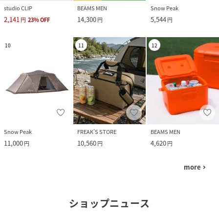
studio CLIP
BEAMS MEN
Snow Peak
2,141
14,300
5,544
円
23
%
OFF
円
円
10
11
12
Snow Peak
FREAK’S STORE
BEAMS MEN
11,000
10,560
4,620
円
円
円
more
navigate_next
ショップニュース