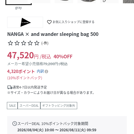
gray
favorite_border
お気に入りショップに登録する
NANGA × and wander sleeping bag 500
star_border
star_border
star_border
star_border
star_border
(
-
件
)
47,520
円 /税込
40
%OFF
メーカー希望小売価格
79,200
円 /税込
4,320
ポイント
内訳
10%ポイントバック
local_shipping
通常4-7日以内発送予定
※サイズ・カラーによりお届け日が異なる場合があります。
SALE
スーパーDEAL
ギフトラッピング対象外
schedule
スーパーDEAL
10
%ポイントバック対象期間
2026/08/04(火) 10:00
〜
2026/08/11(火) 09:59