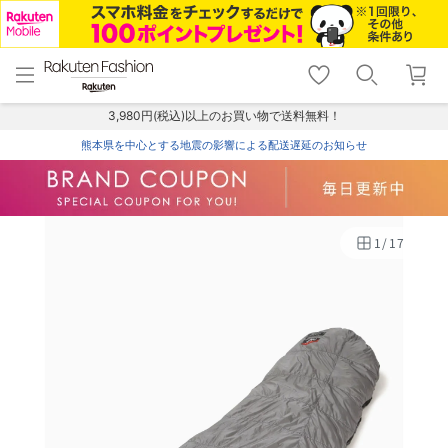
menu
home
search
favorite_border
shopping_cart
lock_outline
メニュー
トップ
検索
お気に入り
カート
ログイン
3,980円(税込)以上のお買い物で送料無料！
熊本県を中心とする地震の影響による配送遅延のお知らせ
1
/
17