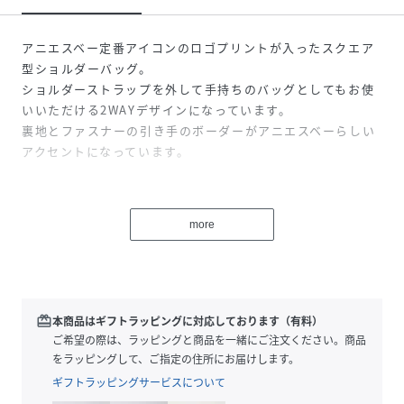
アニエスベー定番アイコンのロゴプリントが入ったスクエア
型ショルダーバッグ。
ショルダーストラップを外して手持ちのバッグとしてもお使
いいただける2WAYデザインになっています。
裏地とファスナーの引き手のボーダーがアニエスベーらしい
アクセントになっています。
容量：4リットル
重量：185g
more
※商品にアテンションカードや品質表示タグが付属している
場合、必ずご確認の上、お取扱いください。
※こちらの商品は、基本的にはキッズ用につくられた製品で
ございます。サイズ感などキッズがお使いいただける製品に
redeem
本商品はギフトラッピングに対応しております（有料）
なりますので、予めご了承ください。
ご希望の際は、ラッピングと商品を一緒にご注文ください。商品
をラッピングして、ご指定の住所にお届けします。
Free：縦17、横21、マチ9.5、持ち手25.5、ショルダー69-
ギフトラッピングサービスについて
116