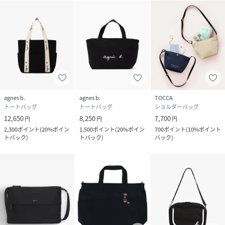
agnes b.
agnes b.
TOCCA
トートバッグ
トートバッグ
ショルダーバッグ
12,650
8,250
7,700
円
円
円
2,300
ポイント
(
20%ポイン
1,500
ポイント
(
20%ポイン
700
ポイント
(
10%ポイント
トバック
)
トバック
)
バック
)