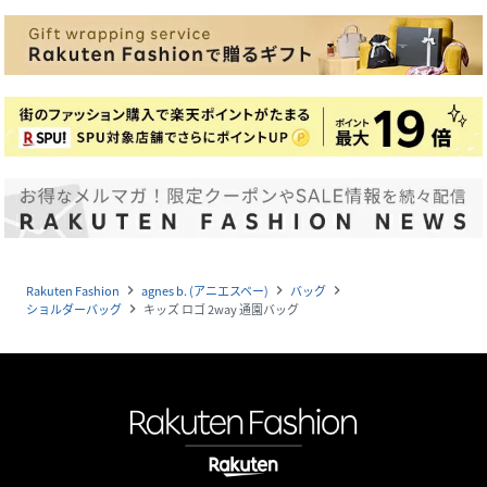
Rakuten Fashion
agnes b. (アニエスベー)
バッグ
navigate_next
navigate_next
navigate_next
ショルダーバッグ
キッズ ロゴ 2way 通園バッグ
navigate_next