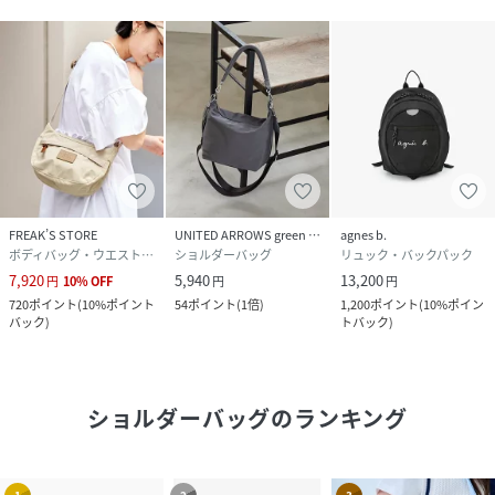
FREAK’S STORE
UNITED ARROWS green label relaxing
agnes b.
ボディバッグ・ウエストポーチ
ショルダーバッグ
リュック・バックパック
7,920
5,940
13,200
円
10
%
OFF
円
円
720
ポイント
(
10%ポイント
54
ポイント
(
1倍
)
1,200
ポイント
(
10%ポイン
バック
)
トバック
)
ショルダーバッグ
のランキング