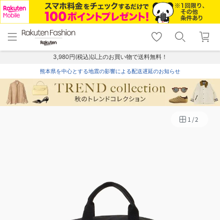
menu
home
search
favorite_border
shopping_cart
lock_outline
メニュー
トップ
検索
お気に入り
カート
ログイン
3,980円(税込)以上のお買い物で送料無料！
熊本県を中心とする地震の影響による配送遅延のお知らせ
1
/
2