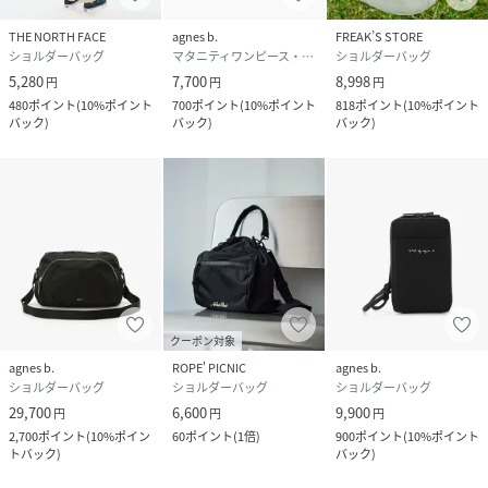
THE NORTH FACE
agnes b.
FREAK’S STORE
ショルダーバッグ
マタニティワンピース・フォーマル
ショルダーバッグ
5,280
7,700
8,998
円
円
円
480
ポイント
(
10%ポイント
700
ポイント
(
10%ポイント
818
ポイント
(
10%ポイント
バック
)
バック
)
バック
)
クーポン対象
agnes b.
ROPE' PICNIC
agnes b.
ショルダーバッグ
ショルダーバッグ
ショルダーバッグ
29,700
6,600
9,900
円
円
円
2,700
ポイント
(
10%ポイン
60
ポイント
(
1倍
)
900
ポイント
(
10%ポイント
トバック
)
バック
)