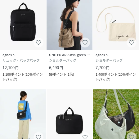
agnes b.
UNITED ARROWS green label relaxing
agnes b.
リュック・バックパック
ショルダーバッグ
ショルダーバッグ
12,100
6,490
7,700
円
円
円
1,100
ポイント
(
10%ポイン
59
ポイント
(
1倍
)
1,400
ポイント
(
20%ポイン
トバック
)
トバック
)