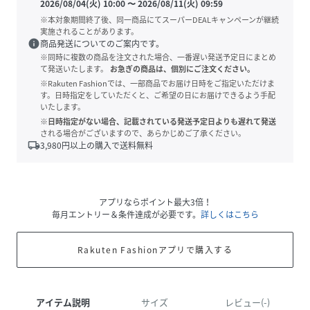
2026/08/04(火) 10:00
〜
2026/08/11(火) 09:59
※本対象期間終了後、同一商品にてスーパーDEALキャンペーンが継続
実施されることがあります。
info
商品発送についてのご案内です。
※同時に複数の商品を注文された場合、一番遅い発送予定日にまとめ
て発送いたします。
お急ぎの商品は、個別にご注文ください。
※Rakuten Fashionでは、一部商品でお届け日時をご指定いただけま
す。日時指定をしていただくと、ご希望の日にお届けできるよう手配
いたします。
※日時指定がない場合、記載されている発送予定日よりも遅れて発送
される場合がございますので、あらかじめご了承ください。
local_shipping
3,980
円以上の購入で送料無料
アプリならポイント最大3倍！
毎月エントリー＆条件達成が必要です。
詳しくはこちら
Rakuten Fashionアプリで購入する
アイテム説明
サイズ
レビュー(-)