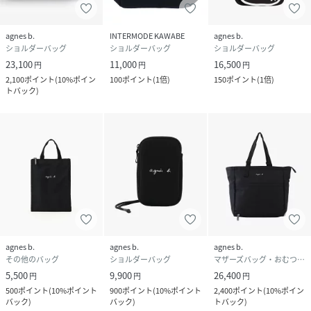
agnes b.
INTERMODE KAWABE
agnes b.
ショルダーバッグ
ショルダーバッグ
ショルダーバッグ
23,100
11,000
16,500
円
円
円
2,100
ポイント
(
10%ポイン
100
ポイント
(
1倍
)
150
ポイント
(
1倍
)
トバック
)
agnes b.
agnes b.
agnes b.
その他のバッグ
ショルダーバッグ
マザーズバッグ・おむつポーチ
5,500
9,900
26,400
円
円
円
500
ポイント
(
10%ポイント
900
ポイント
(
10%ポイント
2,400
ポイント
(
10%ポイン
バック
)
バック
)
トバック
)