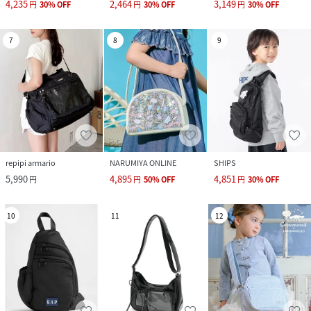
4,235
2,464
3,149
円
30
%
OFF
円
30
%
OFF
円
30
%
OFF
7
8
9
repipi armario
NARUMIYA ONLINE
SHIPS
5,990
4,895
4,851
円
円
50
%
OFF
円
30
%
OFF
10
11
12