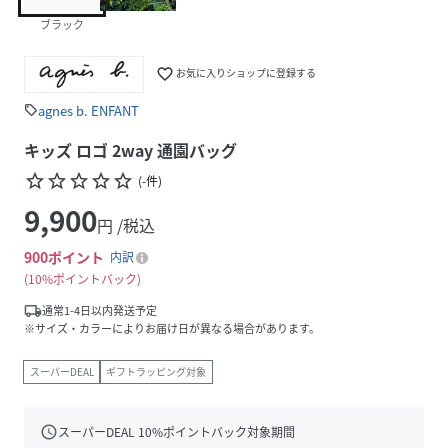
ブラック
favorite_border
お気に入りショップに登録する
agnes b. ENFANT
sell
キッズ ロゴ 2way 通園バッグ
star_border
star_border
star_border
star_border
star_border
(
-
件
)
9,900
円 /税込
900
ポイント
内訳
10%ポイントバック
local_shipping
通常1-4日以内発送予定
※サイズ・カラーによりお届け日が異なる場合があります。
スーパーDEAL
ギフトラッピング対象
schedule
スーパーDEAL
10
%ポイントバック対象期間