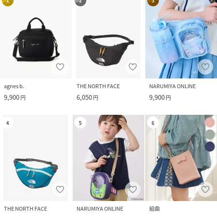
1
2
3
agnes b.
THE NORTH FACE
NARUMIYA ONLINE
9,900
6,050
9,900
円
円
円
4
5
6
THE NORTH FACE
NARUMIYA ONLINE
組曲