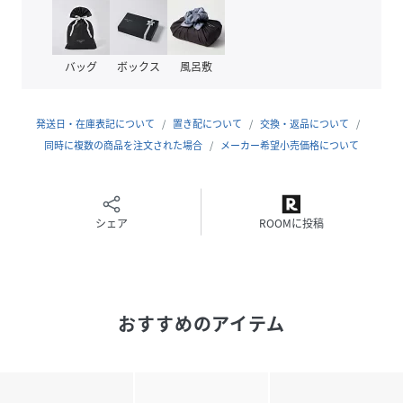
性別タイプ
キッズ
バッグ
ボックス
風呂敷
原産国
中国、ベトナム
発送日・在庫表記について
置き配について
交換・返品について
素材
ナイロン
同時に複数の商品を注文された場合
メーカー希望小売価格について
サイズ
FREE
品番
HS2881_BA06AC12000
(
BA06AC12000-000-UNI HS2881
)
シェア
ROOMに投稿
おすすめのアイテム