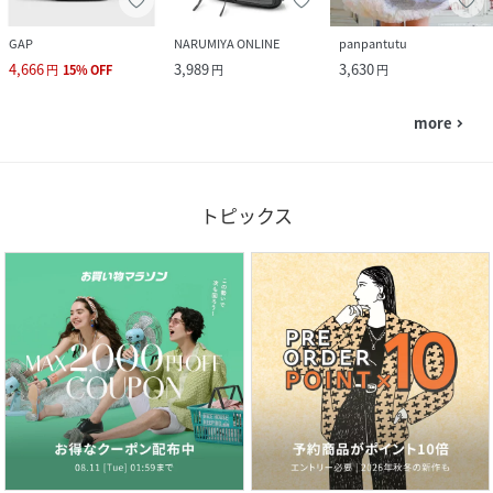
GAP
NARUMIYA ONLINE
panpantutu
4,666
3,989
3,630
円
15
%
OFF
円
円
more
navigate_next
トピックス