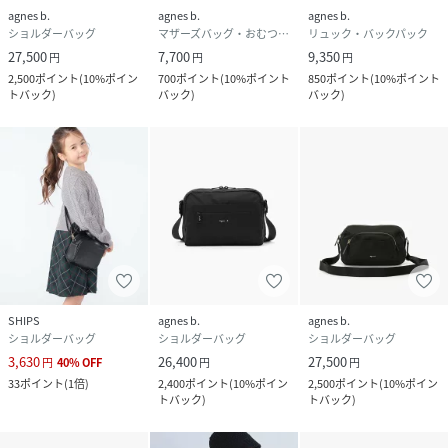
agnes b.
agnes b.
agnes b.
ショルダーバッグ
マザーズバッグ・おむつポーチ
リュック・バックパック
27,500
7,700
9,350
円
円
円
2,500
ポイント
(
10%ポイン
700
ポイント
(
10%ポイント
850
ポイント
(
10%ポイント
トバック
)
バック
)
バック
)
SHIPS
agnes b.
agnes b.
ショルダーバッグ
ショルダーバッグ
ショルダーバッグ
3,630
26,400
27,500
円
40
%
OFF
円
円
33
ポイント
(
1倍
)
2,400
ポイント
(
10%ポイン
2,500
ポイント
(
10%ポイン
トバック
)
トバック
)