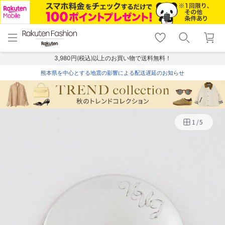
menu
home
search
favorite_border
shopping_cart
lock_outline
メニュー
トップ
検索
お気に入り
カート
ログイン
3,980円(税込)以上のお買い物で送料無料！
熊本県を中心とする地震の影響による配送遅延のお知らせ
1
/
5