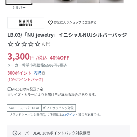
シルバー
favorite_border
お気に入りショップに登録する
LB.03/「NU jewelry」イニシャルNUJシルバーバッジ
star_border
star_border
star_border
star_border
star_border
(
0
件
)
3,300
円 /税込
40
%OFF
メーカー希望小売価格
5,500
円 /税込
300
ポイント
内訳
10%ポイントバック
local_shipping
4-15日以内発送予定
※サイズ・カラーによりお届け日が異なる場合があります。
SALE
スーパーDEAL
ギフトラッピング対象
ブランドクーポン対象商品
ご利用には
ログイン
・獲得が必要です。
schedule
スーパーDEAL
10
%ポイントバック対象期間