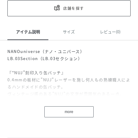
店舗を探す
アイテム説明
サイズ
レビュー(0)
NANOuniverse（ナノ・ユニバース）
LB.03Section（LB.03セクション）
『"NUJ"刻印入り缶バッチ』
0.4mmの板材に"NUJ"レーザーを施し何人もの熟練職人によ
るハンドメイドの缶バッチ。
ヴィンテージ感のある"NUJ"の文字が雰囲気のある一点。
着こなしやアイテムのポイントに。
more
-DETAIL-
・ハンドメイド缶バッチ
・"NUJ"レーザーを施し何人もの熟練職人により作成
・着こなしやアイテムのポイントに