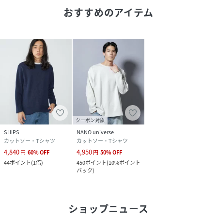
性別タイプ
メンズ
おすすめのアイテム
原産国
日本製
素材
-
サイズ
Ｆ
品番
HR8553_668
(
668-3154203-160-42 HR8553
)
クーポン対象
SHIPS
NANO universe
カットソー・Tシャツ
カットソー・Tシャツ
4,840
4,950
円
60
%
OFF
円
50
%
OFF
44
ポイント
(
1倍
)
450
ポイント
(
10%ポイント
バック
)
ショップニュース