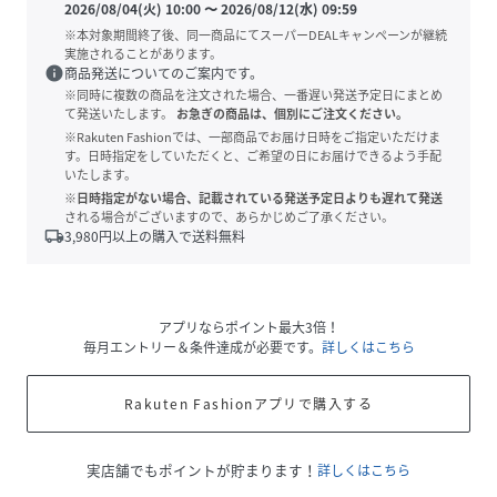
2026/08/04(火) 10:00
〜
2026/08/12(水) 09:59
※本対象期間終了後、同一商品にてスーパーDEALキャンペーンが継続
実施されることがあります。
info
商品発送についてのご案内です。
※同時に複数の商品を注文された場合、一番遅い発送予定日にまとめ
て発送いたします。
お急ぎの商品は、個別にご注文ください。
※Rakuten Fashionでは、一部商品でお届け日時をご指定いただけま
す。日時指定をしていただくと、ご希望の日にお届けできるよう手配
いたします。
※日時指定がない場合、記載されている発送予定日よりも遅れて発送
される場合がございますので、あらかじめご了承ください。
local_shipping
3,980
円以上の購入で送料無料
アプリならポイント最大3倍！
毎月エントリー＆条件達成が必要です。
詳しくはこちら
Rakuten Fashionアプリで購入する
実店舗でもポイントが貯まります！
詳しくはこちら