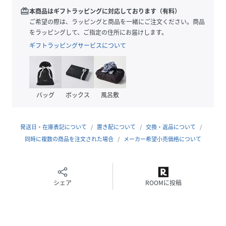
redeem
本商品はギフトラッピングに対応しております（有料）
-SERIES-
ご希望の際は、ラッピングと商品を一緒にご注文ください。商品
6683147201 LB.03/[NUjewelry]イニシャルシグネットピ
をラッピングして、ご指定の住所にお届けします。
ンキーリング
ギフトラッピングサービスについて
6683148201 LB.03/[NUjewelry]エンジンターンストライ
プブレスレット
6683148203 LB.03/[NUjewelry]ジャーマンシルバーナロ
ーバングル
バッグ
ボックス
風呂敷
6683148202 LB.03/[NUjewelry]ジャーマンシルバーワイ
ドバングル
6683154202 LB.03/[NUjewelry]LactoButtonBadge
発送日・在庫表記について
置き配について
交換・返品について
6683154204 LB.03/[NUjewelry]ENJOYシルバーバッジ
同時に複数の商品を注文された場合
メーカー希望小売価格について
6683158203 LB.03/[NUjewelry]瀬戸焼Tumbler
【素材】真鍮
シェア
ROOMに投稿
※サンプルにて撮影、採寸を行う為、実際にお届けする商品
と仕様やサイズが異なる場合がございます。