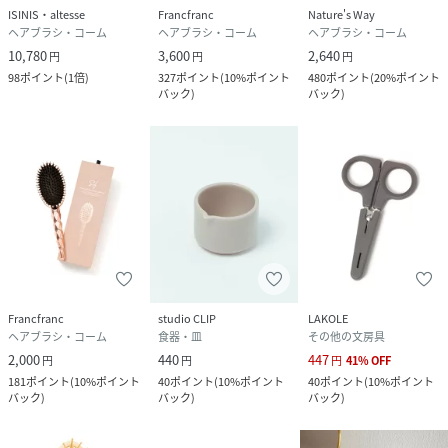
ISINIS・altesse
Francfranc
Nature's Way
ヘアブラシ・コーム
ヘアブラシ・コーム
ヘアブラシ・コーム
10,780
3,600
2,640
円
円
円
98
ポイント
(
1倍
)
327
ポイント
(
10%ポイント
480
ポイント
(
20%ポイント
バック
)
バック
)
Francfranc
studio CLIP
LAKOLE
ヘアブラシ・コーム
食器・皿
その他の文房具
2,000
440
447
円
円
円
41
%
OFF
181
ポイント
(
10%ポイント
40
ポイント
(
10%ポイント
40
ポイント
(
10%ポイント
バック
)
バック
)
バック
)