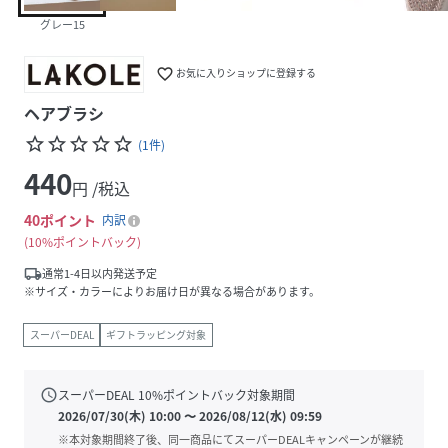
グレー15
favorite_border
お気に入りショップに登録する
ヘアブラシ
star_border
star_border
star_border
star_border
star_border
(
1
件
)
440
円 /税込
40
ポイント
内訳
10%ポイントバック
local_shipping
通常1-4日以内発送予定
※サイズ・カラーによりお届け日が異なる場合があります。
スーパーDEAL
ギフトラッピング対象
schedule
スーパーDEAL
10
%ポイントバック対象期間
2026/07/30(木) 10:00
〜
2026/08/12(水) 09:59
※本対象期間終了後、同一商品にてスーパーDEALキャンペーンが継続