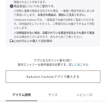
実施されることがあります。
info
商品発送についてのご案内です。
※同時に複数の商品を注文された場合、一番遅い発送予定日にまとめ
て発送いたします。
お急ぎの商品は、個別にご注文ください。
※Rakuten Fashionでは、一部商品でお届け日時をご指定いただけま
す。日時指定をしていただくと、ご希望の日にお届けできるよう手配
いたします。
※日時指定がない場合、記載されている発送予定日よりも遅れて発送
される場合がございますので、あらかじめご了承ください。
local_shipping
3,980
円以上の購入で送料無料
アプリならポイント最大3倍！
毎月エントリー＆条件達成が必要です。
詳しくはこちら
Rakuten Fashionアプリで購入する
アイテム説明
サイズ
レビュー(1)