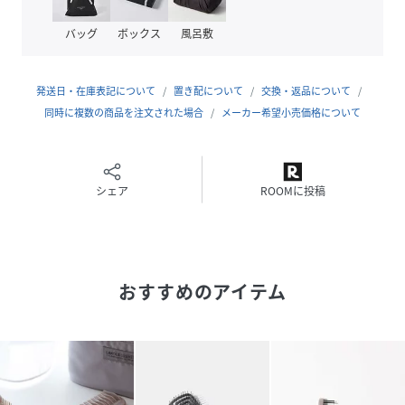
品番
HQ2184_191633
バッグ
ボックス
風呂敷
(
191633-15-09 HQ2184
)
広告文責
販売元：楽天グループ株式会社
発送日・在庫表記について
置き配について
交換・返品について
＜お電話でのお問い合わせ＞
同時に複数の商品を注文された場合
メーカー希望小売価格について
固定電話からのお問い合わせ
0120-542-065（フリーダイヤル）
携帯・公衆電話からのお問い合わせ
シェア
ROOMに投稿
050-5577-7001（有料）
＜カスタマーセンター営業時間＞
営業時間：9時～18時
おすすめのアイテム