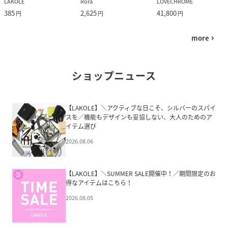
LAKOLE
Rora
LOVECHROME
385
2,625
41,800
円
円
円
more
navigate_next
ショップニュース
【LAKOLE】＼アクティブな日こそ、シルバーのスパイ
スを／機能もデザインも妥協しない、大人のためのア
イテム選び
2026.08.06
【LAKOLE】＼SUMMER SALE開催中！／期間限定のお
得なアイテムはこちら！
2026.08.05