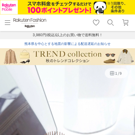
menu
home
search
favorite_border
shopping_cart
lock_outline
メニュー
トップ
検索
お気に入り
カート
ログイン
3,980円(税込)以上のお買い物で送料無料！
熊本県を中心とする地震の影響による配送遅延のお知らせ
1
/
9