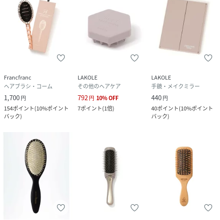
Francfranc
LAKOLE
LAKOLE
ヘアブラシ・コーム
その他のヘアケア
手鏡・メイクミラー
1,700
792
440
円
円
10
%
OFF
円
154
ポイント
(
10%ポイント
7
ポイント
(
1倍
)
40
ポイント
(
10%ポイント
バック
)
バック
)