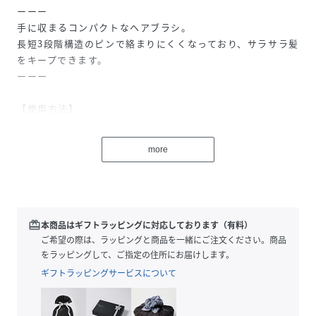
ーーー
手に収まるコンパクトなヘアブラシ。
長短3段階構造のピンで絡まりにくくなっており、サラサラ髪
をキープできます。
ーーー
【使用方法】
毛先の先端から優しく髪をほぐします。
次に毛先の根元寄りからゆっくりとかします。
more
仕上げに髪の根元から毛先に向かってブラッシングしてくだ
さい。
性別タイプ
ユニセックス
redeem
本商品はギフトラッピングに対応しております（有料）
ご希望の際は、ラッピングと商品を一緒にご注文ください。商品
原産国
CHINA
をラッピングして、ご指定の住所にお届けします。
ギフトラッピングサービスについて
素材
本体:ABS樹脂
サイズ
F