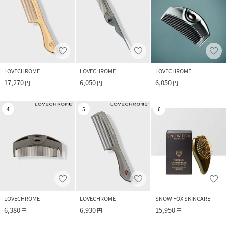
LOVECHROME
LOVECHROME
LOVECHROME
17,270
6,050
6,050
円
円
円
4
5
6
LOVECHROME
LOVECHROME
SNOW FOX SKINCARE
6,380
6,930
15,950
円
円
円