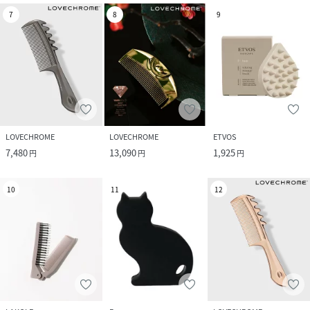
7
8
9
LOVECHROME
LOVECHROME
ETVOS
7,480
13,090
1,925
円
円
円
10
11
12