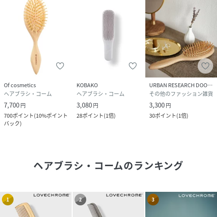
Of cosmetics
KOBAKO
URBAN RESEARCH DOORS
ヘアブラシ・コーム
ヘアブラシ・コーム
その他のファッション雑貨
7,700
3,080
3,300
円
円
円
700
ポイント
(
10%ポイント
28
ポイント
(
1倍
)
30
ポイント
(
1倍
)
バック
)
ヘアブラシ・コーム
のランキング
1
2
3