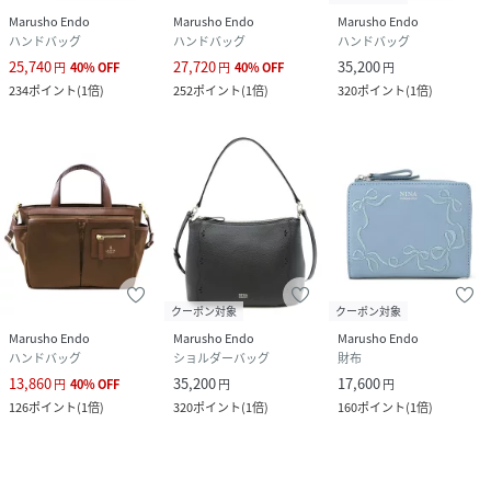
Marusho Endo
Marusho Endo
Marusho Endo
ハンドバッグ
ハンドバッグ
ハンドバッグ
25,740
27,720
35,200
円
40
%
OFF
円
40
%
OFF
円
234
ポイント
(
1倍
)
252
ポイント
(
1倍
)
320
ポイント
(
1倍
)
クーポン対象
クーポン対象
Marusho Endo
Marusho Endo
Marusho Endo
ハンドバッグ
ショルダーバッグ
財布
13,860
35,200
17,600
円
40
%
OFF
円
円
126
ポイント
(
1倍
)
320
ポイント
(
1倍
)
160
ポイント
(
1倍
)