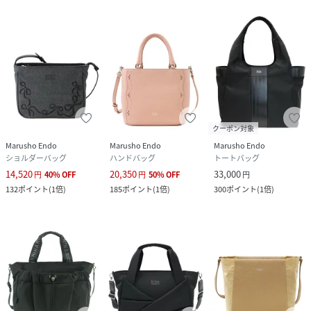
クーポン対象
Marusho Endo
Marusho Endo
Marusho Endo
ショルダーバッグ
ハンドバッグ
トートバッグ
14,520
20,350
33,000
円
40
%
OFF
円
50
%
OFF
円
132
ポイント
(
1倍
)
185
ポイント
(
1倍
)
300
ポイント
(
1倍
)