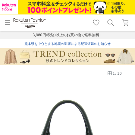
menu
home
search
favorite_border
shopping_cart
lock_outline
メニュー
トップ
検索
お気に入り
カート
ログイン
3,980円(税込)以上のお買い物で送料無料！
熊本県を中心とする地震の影響による配送遅延のお知らせ
1
/
10