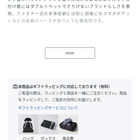
付け根にはダブルリベットでさりげないブランドらしさを表
現。ファスナー式の本体収納とは別に前後にもスマホポケッ
トなどの収納スペースがありとても機能的です。
性別タイプ
レディース
原産国
日本
more
素材
本体：ナイロン100％
付属：牛革
テープ：ナイロン
裏地：レーヨン100％
redeem
本商品はギフトラッピングに対応しております（有料）
ご希望の際は、ラッピングと商品を一緒にご注文ください。商品
サイズ
FREE
をラッピングして、ご指定の住所にお届けします。
ギフトラッピングサービスについて
品番
HP9964_031140250
(
031140250-62-F HP9964
)
バッグ
ボックス
風呂敷