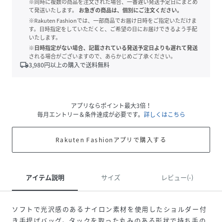
※同時に複数の商品を注文された場合、一番遅い発送予定日にまとめ
て発送いたします。
お急ぎの商品は、個別にご注文ください。
※Rakuten Fashionでは、一部商品でお届け日時をご指定いただけま
す。日時指定をしていただくと、ご希望の日にお届けできるよう手配
いたします。
※日時指定がない場合、記載されている発送予定日よりも遅れて発送
される場合がございますので、あらかじめご了承ください。
local_shipping
3,980
円以上の購入で送料無料
アプリならポイント最大3倍！
毎月エントリー＆条件達成が必要です。
詳しくはこちら
Rakuten Fashionアプリで購入する
アイテム説明
サイズ
レビュー(-)
ソフトで光沢感のあるナイロン素材を使用したショルダー付
き手提げバッグ。タックを取った丸みのある形状で持ち手の