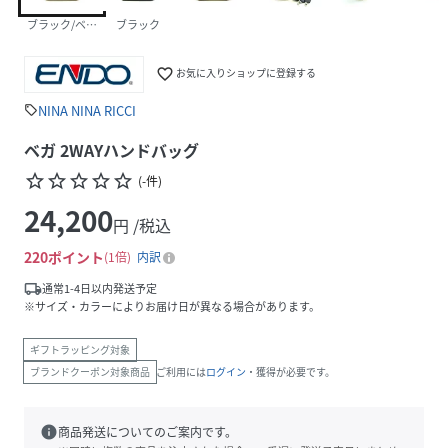
ブラック/ベージュ
ブラック
favorite_border
お気に入りショップに登録する
NINA NINA RICCI
sell
ベガ 2WAYハンドバッグ
star_border
star_border
star_border
star_border
star_border
(
-
件
)
24,200
円 /税込
220
ポイント
1倍
内訳
local_shipping
通常1-4日以内発送予定
※サイズ・カラーによりお届け日が異なる場合があります。
ギフトラッピング対象
ブランドクーポン対象商品
ご利用には
ログイン
・獲得が必要です。
info
商品発送についてのご案内です。