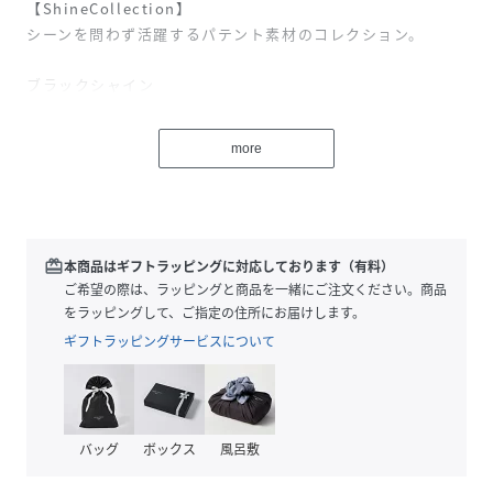
【ShineCollection】
シーンを問わず活躍するパテント素材のコレクション。
ブラックシャイン
洗練された無地のブラック（黒）です。リキッドパテントの
程よい光沢感がスポーティになりすぎず大人な印象。シンプ
more
ルなデザインで日常使いしやすく、年齢問わずシーズンレス
に活躍します。
【スタイル説明】
スクエア型のミニショルダーバッグです。小さめながら十分
redeem
本商品はギフトラッピングに対応しております（有料）
なマチがあるので、ミニ財布、スマートフォン、メイクポー
ご希望の際は、ラッピングと商品を一緒にご注文ください。商品
チ、エコバッグなど必要最低限のものがすっぽり収納できま
をラッピングして、ご指定の住所にお届けします。
す。ちょっとしたお出かけはもちろん、旅行やアウトドアの
ギフトラッピングサービスについて
サブバッグとしてもおすすめ。
【仕様】
メイン開閉部：ファスナー
バッグ
ボックス
風呂敷
表面：ファスナー付ポケット×1
裏面（内側）：オープンポケット×2