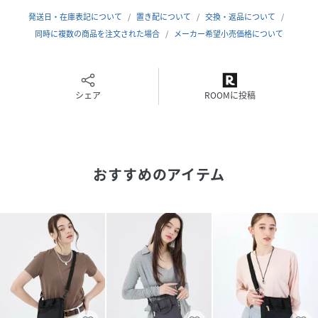
ショルダーストラップ：取り外し・長さ調節可
発送日・在庫表記について
置き配について
交換・返品について
同時に複数の商品を注文された場合
メーカー希望小売価格について
こちらはレスポートサック公式ストアです。商品は全て正規
品です。
※同じスタイルでお探しの場合は
シェア
ROOMに投稿
【レスポ 3714】
プリント一覧をご覧になりたい場合は
【レスポ M135】
と画面上部の「検索欄」に入力し、ご確認ください。
おすすめのアイテム
【レスポートサック公式ショップ lesportsacおしゃれミニ
バッグミニショルダー肩掛け軽量収納かばんトートバッグサ
ブバッグ小さめ斜めがけ】
性別タイプ
ユニセックス
素材
ナイロン