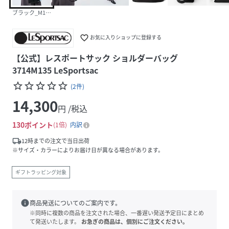
ブラック_M135
favorite_border
お気に入りショップに登録する
【公式】レスポートサック ショルダーバッグ
3714M135 LeSportsac
star_border
star_border
star_border
star_border
star_border
(
2
件
)
14,300
円 /税込
130
ポイント
1倍
内訳
local_shipping
12時までの注文で当日出荷
※サイズ・カラーによりお届け日が異なる場合があります。
ギフトラッピング対象
info
商品発送についてのご案内です。
※同時に複数の商品を注文された場合、一番遅い発送予定日にまとめ
て発送いたします。
お急ぎの商品は、個別にご注文ください。