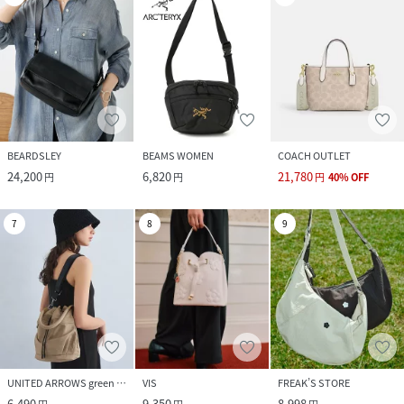
BEARDSLEY
BEAMS WOMEN
COACH OUTLET
24,200
6,820
21,780
円
円
円
40
%
OFF
7
8
9
UNITED ARROWS green label relaxing
VIS
FREAK’S STORE
6,490
9,350
8,998