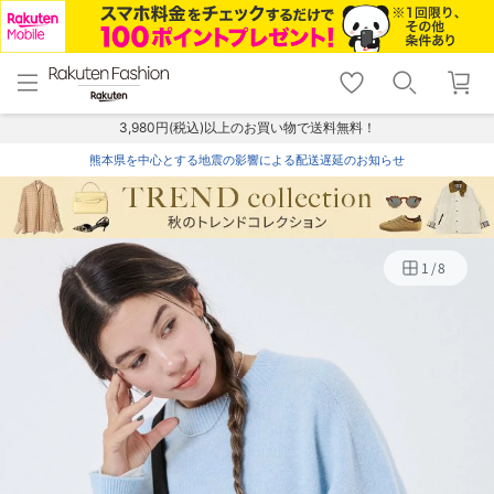
menu
home
search
favorite_border
shopping_cart
lock_outline
メニュー
トップ
検索
お気に入り
カート
ログイン
3,980円(税込)以上のお買い物で送料無料！
熊本県を中心とする地震の影響による配送遅延のお知らせ
1
/
8