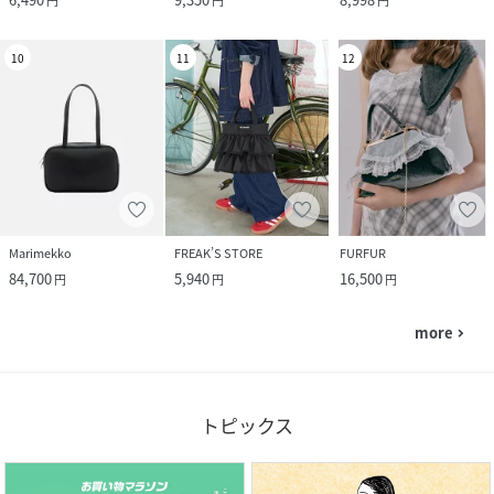
円
円
円
10
11
12
Marimekko
FREAK’S STORE
FURFUR
84,700
5,940
16,500
円
円
円
more
navigate_next
トピックス