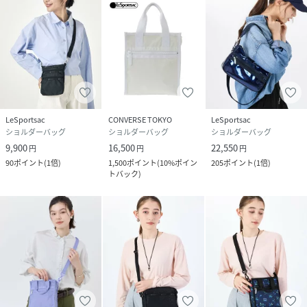
LeSportsac
CONVERSE TOKYO
LeSportsac
ショルダーバッグ
ショルダーバッグ
ショルダーバッグ
9,900
16,500
22,550
円
円
円
90
ポイント
(
1倍
)
1,500
ポイント
(
10%ポイン
205
ポイント
(
1倍
)
トバック
)