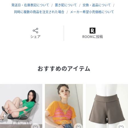
ります。また摩擦により他の物へと移染する事がありますの
発送日・在庫表記について
置き配について
交換・返品について
で、ご注意ください。
同時に複数の商品を注文された場合
メーカー希望小売価格について
※商品画像は、光の当たり具合やパソコンなどの閲覧環境に
より、実際の色味と異なって見える場合がございます。予め
ご了承ください。
シェア
ROOMに投稿
※商品の色味の目安は、商品単体の画像をご参照ください。
▼お気に入り登録のおすすめ▼
お気に入り登録商品は、マイページにて現在の価格情報や在
おすすめのアイテム
庫状況の確認が可能です。
お買い物リストの管理に是非ご利用下さい。
素材感
透け感 : ややあり(OFF WHITEのみ)
伸縮性 : あり