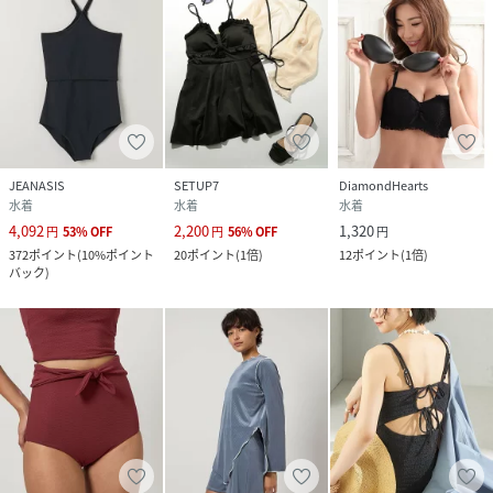
JEANASIS
SETUP7
DiamondHearts
水着
水着
水着
4,092
2,200
1,320
円
53
%
OFF
円
56
%
OFF
円
372
ポイント
(
10%ポイント
20
ポイント
(
1倍
)
12
ポイント
(
1倍
)
バック
)