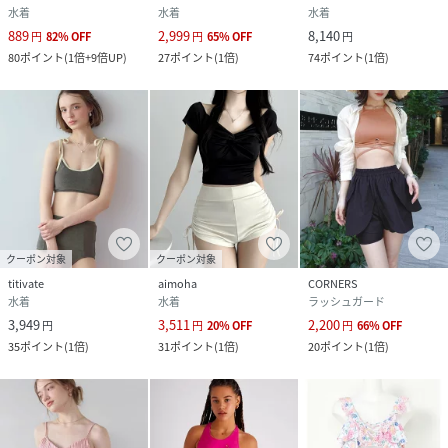
水着
水着
水着
889
2,999
8,140
円
82
%
OFF
円
65
%
OFF
円
80
ポイント
(
1倍+9倍UP
)
27
ポイント
(
1倍
)
74
ポイント
(
1倍
)
クーポン対象
クーポン対象
titivate
aimoha
CORNERS
水着
水着
ラッシュガード
3,949
3,511
2,200
円
円
20
%
OFF
円
66
%
OFF
35
ポイント
(
1倍
)
31
ポイント
(
1倍
)
20
ポイント
(
1倍
)