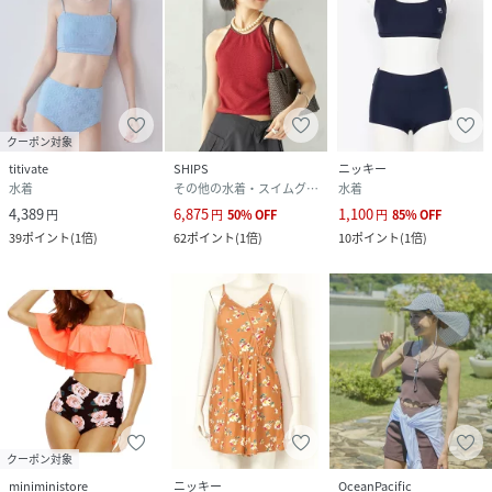
クーポン対象
titivate
SHIPS
ニッキー
水着
その他の水着・スイムグッズ
水着
4,389
6,875
1,100
円
円
50
%
OFF
円
85
%
OFF
39
ポイント
(
1倍
)
62
ポイント
(
1倍
)
10
ポイント
(
1倍
)
クーポン対象
miniministore
ニッキー
OceanPacific