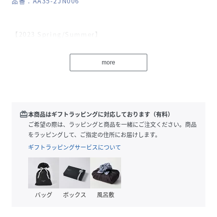
品番：AA35-2JN006
【2023 Spring/Summer】
ファッション性に富んだ、シーンを問わず楽しめる洋服感覚
more
のスイムウェア。レジャーシーンはもちろん、インナーウェ
アとしていつものスタイリングに取り入れても◎
〇さらっとした素材で着心地◎
〇スッキリとしたデザインで挑戦しやすい一着に
redeem
本商品はギフトラッピングに対応しております（有料）
〇リボンのアレンジ次第で、様々な着こなしを楽しめます。
ご希望の際は、ラッピングと商品を一緒にご注文ください。商品
をラッピングして、ご指定の住所にお届けします。
styling
ギフトラッピングサービスについて
洋服感覚で気軽に羽織れるラッシュガードです。リボンの結
び方は様々でアレンジが可能です。さらっと羽織るだけでも
こなれた雰囲気のでる逸品です。
バッグ
ボックス
風呂敷
※この商品は他の物と一緒に洗濯されますと汚染の恐れがあ