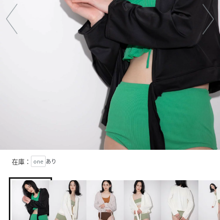
在庫：
one
あり