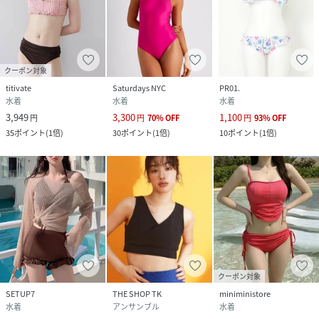
クーポン対象
titivate
Saturdays NYC
PR01.
水着
水着
水着
3,949
3,300
1,100
円
円
70
%
OFF
円
93
%
OFF
35
ポイント
(
1倍
)
30
ポイント
(
1倍
)
10
ポイント
(
1倍
)
クーポン対象
SETUP7
THE SHOP TK
miniministore
水着
アンサンブル
水着