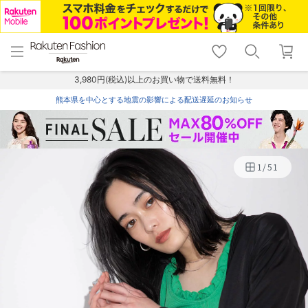
menu
home
search
favorite_border
shopping_cart
lock_outline
メニュー
トップ
検索
お気に入り
カート
ログイン
3,980円(税込)以上のお買い物で送料無料！
熊本県を中心とする地震の影響による配送遅延のお知らせ
1
/
51