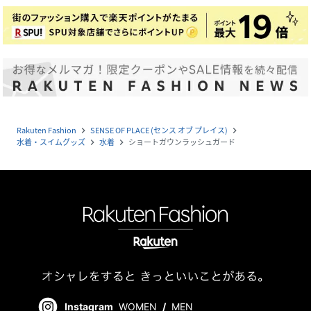
Rakuten Fashion
SENSE OF PLACE (センス オブ プレイス)
navigate_next
navigate_next
水着・スイムグッズ
水着
ショートガウンラッシュガード
navigate_next
navigate_next
Instagram
WOMEN
/
MEN