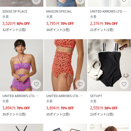
裏地 : なし
光沢 : なし
SENSE OF PLACE
MAISON SPECIAL
UNITED ARROWS LTD. OUTLET
水着
水着
水着
ポケット : なし
3,520
3,795
2,376
円
60
%
OFF
円
70
%
OFF
円
70
%
OFF
32
ポイント
(
1倍
)
34
ポイント
(
1倍
)
21
ポイント
(
1倍
)
性別タイプ
ユニセックス
原産国
フィリピン
素材
ポリエステル85%、ポリウレタン15%
サイズ
One
クリーニング
手洗い
UNITED ARROWS LTD. OUTLET
UNITED ARROWS LTD. OUTLET
SETUP7
品番
HN6848_AA35
水着
水着
水着
(
AA35-2JN006-2b-2U HN6848
)
3,894
3,894
2,559
円
70
%
OFF
円
70
%
OFF
円
56
%
OFF
35
ポイント
(
1倍
)
35
ポイント
(
1倍
)
23
ポイント
(
1倍
)