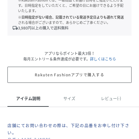
※Rakuten Fashionでは、一部商品でお届け日時をご指定いただけま
す。日時指定をしていただくと、ご希望の日にお届けできるよう手配
いたします。
※日時指定がない場合、記載されている発送予定日よりも遅れて発送
される場合がございますので、あらかじめご了承ください。
local_shipping
3,980
円以上の購入で送料無料
アプリならポイント最大3倍！
毎月エントリー＆条件達成が必要です。
詳しくはこちら
Rakuten Fashionアプリで購入する
アイテム説明
サイズ
レビュー(-)
店舗にてお問い合わせの際は、下記の品番をお申し付け下さ
い。