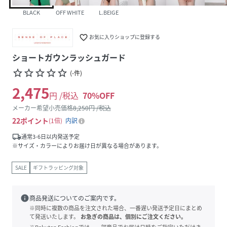
BLACK
OFF WHITE
L.BEIGE
favorite_border
お気に入りショップに登録する
ショートガウンラッシュガード
star_border
star_border
star_border
star_border
star_border
(
-
件
)
2,475
円 /税込
70
%OFF
メーカー希望小売価格
8,250
円 /税込
22
ポイント
1倍
内訳
local_shipping
通常3-6日以内発送予定
※サイズ・カラーによりお届け日が異なる場合があります。
SALE
ギフトラッピング対象
info
商品発送についてのご案内です。
※同時に複数の商品を注文された場合、一番遅い発送予定日にまとめ
て発送いたします。
お急ぎの商品は、個別にご注文ください。