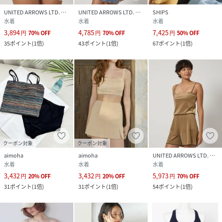
UNITED ARROWS LTD. OUTLET
UNITED ARROWS LTD. OUTLET
SHIPS
水着
水着
水着
3,894
4,785
7,425
円
70
%
OFF
円
70
%
OFF
円
50
%
OFF
35
ポイント
(
1倍
)
43
ポイント
(
1倍
)
67
ポイント
(
1倍
)
クーポン対象
クーポン対象
aimoha
aimoha
UNITED ARROWS LTD. OUTLET
水着
水着
水着
3,432
3,432
5,973
円
20
%
OFF
円
20
%
OFF
円
70
%
OFF
31
ポイント
(
1倍
)
31
ポイント
(
1倍
)
54
ポイント
(
1倍
)