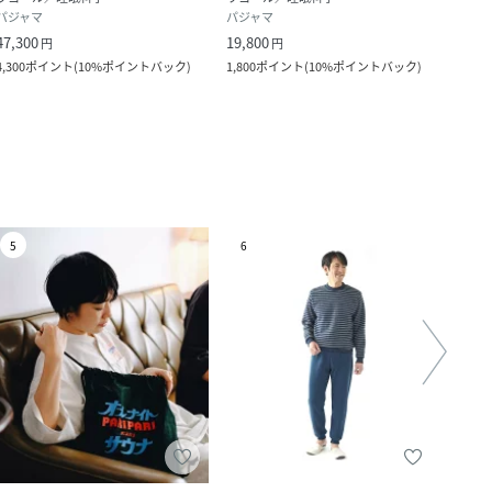
パジャマ
パジャマ
パジ
47,300
19,800
19,8
円
円
4,300
ポイント
(
10%ポイントバック
)
1,800
ポイント
(
10%ポイントバック
)
1,800
5
6
7