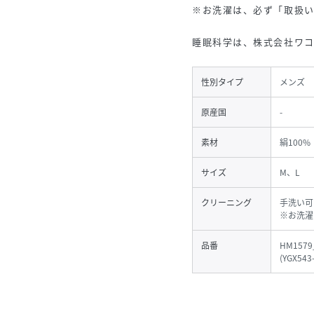
※お洗濯は、必ず「取扱
睡眠科学は、株式会社ワコー
性別タイプ
メンズ
原産国
-
素材
絹100%
サイズ
M、L
クリーニング
手洗い可
※お洗濯
品番
HM1579
(
YGX543