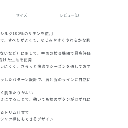
サイズ
レビュー(1)
シルク100％のサテンを使用
で、すべりがよくて、なじみやすくやわらかな肌
少ないなど）に関して、中国の検査機関で最高評価
受けた生糸を使用
ムレにくく、さらっと快適でシーズンを通しておす
ズラしたパターン設計で、肩と腕のラインに自然に
くく肌あたりがよい
あきにすることで、動いても裾のボタンがはずれに
あるトリム仕立て
、シャツ襟にもできるデザイン