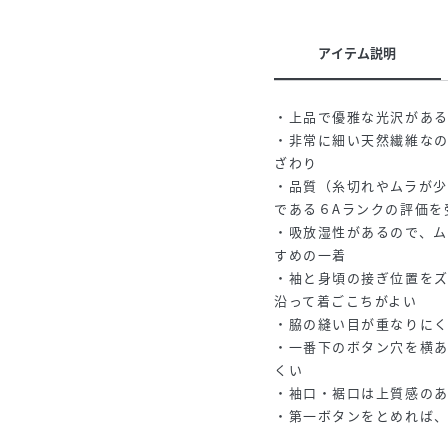
アイテム説明
・上品で優雅な光沢がある
・非常に細い天然繊維なの
ざわり
・品質（糸切れやムラが
である６Aランクの評価を
・吸放湿性があるので、
すめの一着
・袖と身頃の接ぎ位置を
沿って着ごこちがよい
・脇の縫い目が重なりに
・一番下のボタン穴を横
くい
・袖口・裾口は上質感の
・第一ボタンをとめれば