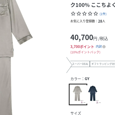
ク100% ここちよ
star_border
star_border
star_border
star_border
star_border
(
1
件
)
28
お気に入り登録数：
人
40,700
円 /税込
3,700
ポイント
内訳
10%ポイントバック
スーパーDEAL
ギフトラッピング対
カラー：
GY
サイズ