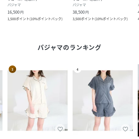
パジャマ
パジャマ
16,500
38,500
円
円
1,500
ポイント
(
10%ポイントバック
)
3,500
ポイント
(
10%ポイントバック
)
パジャマ
のランキング
3
4