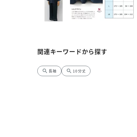
関連キーワードから探す
search
search
長袖
10分丈