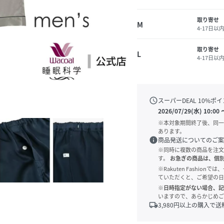
取り寄せ
M
4-17日以
取り寄せ
L
4-17日以
schedule
スーパーDEAL
10
%ポイ
2026/07/29(水) 10:00
※本対象期間終了後、同一
あります。
info
商品発送についてのご案
※同時に複数の商品を注文
す。
お急ぎの商品は、個
※Rakuten Fashi
ていただくと、ご希望の日
※日時指定がない場合、記
いますので、あらかじめご
local_shipping
3,980
円以上の購入で送