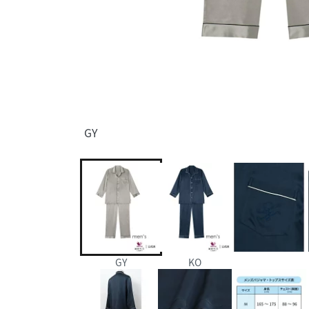
GY
GY
KO