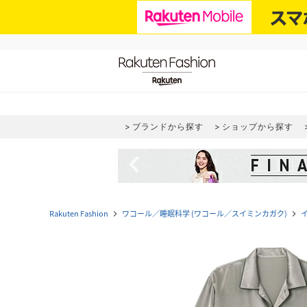
ブランドから探す
ショップから探す
navigate_before
Rakuten Fashion
ワコール／睡眠科学 (ワコール／スイミンカガク)
navigate_next
navigate_next