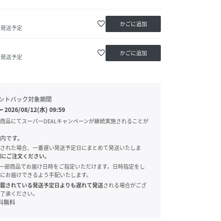
favorite_border
かごに追加
内発送予定
favorite_border
かごに追加
内発送予定
ントバック対象期間
〜
2026/08/12(水) 09:59
商品にてスーパーDEALキャンペーンが継続実施されることが
内です。
された場合、一番遅い発送予定日にまとめて発送いたしま
別にご注文ください。
onでは、一部商品でお届け日時をご指定いただけます。日時指定をし
にお届けできるよう手配いたします。
載されている発送予定日よりも遅れて発送
される場合がござ
了承ください。
料無料