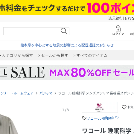
[楽天銀行]もれ
熊本県を中心とする地震の影響による配送遅延のお知らせ
カテゴリから探す
セールから探す
すべてのアイテム
インナー・ルームウェア
パジャマ
ワコール 睡眠科学 メンズ パジャマ 長袖 長ズボン 
navigate_next
navigate_next
favorite_border
お気
1
/
8
ワコール/睡眠科学
sell
ワコール 睡眠科学 