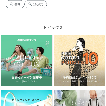
search
search
長袖
10分丈
トピックス