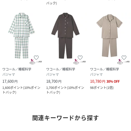
バック
)
ワコール／睡眠科学
ワコール／睡眠科学
ワコール／睡眠科学
パジャマ
パジャマ
パジャマ
17,600
18,700
10,780
円
円
円
30
%
OFF
1,600
ポイント
(
10%ポイン
1,700
ポイント
(
10%ポイン
98
ポイント
(
1倍
)
トバック
)
トバック
)
関連キーワードから探す