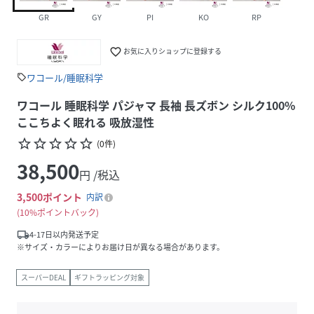
GR
GY
PI
KO
RP
favorite_border
お気に入りショップに登録する
ワコール/睡眠科学
sell
ワコール 睡眠科学 パジャマ 長袖 長ズボン シルク100%
ここちよく眠れる 吸放湿性
star_border
star_border
star_border
star_border
star_border
(
0
件
)
38,500
円 /税込
3,500
ポイント
内訳
10%ポイントバック
local_shipping
4-17日以内発送予定
※サイズ・カラーによりお届け日が異なる場合があります。
スーパーDEAL
ギフトラッピング対象