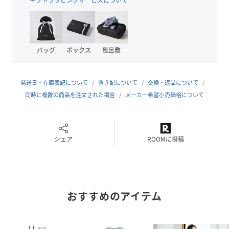
睡眠科学は、株式会社ワコール(Wacoal)の商品です。
バッグ
ボックス
風呂敷
性別タイプ
レディース
原産国
-
発送日・在庫表記について
置き配について
交換・返品について
素材
同時に複数の商品を注文された場合
絹100%
メーカー希望小売価格について
サイズ
M、MP、L
クリーニング
シェア
手洗い可・ドライクリーニング可
ROOMに投稿
※お洗濯は、必ず「取り扱い表示」にしたがっ
てください
品番
HM1574_YDX542
(
YDX542-35000-011-108 HM1574
)
おすすめのアイテム