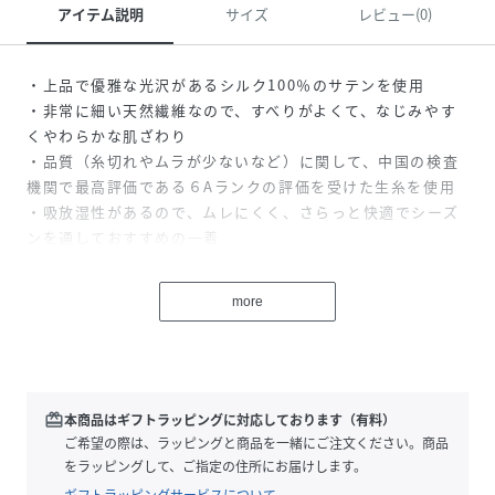
アイテム説明
サイズ
レビュー(0)
・上品で優雅な光沢があるシルク100％のサテンを使用
・非常に細い天然繊維なので、すべりがよくて、なじみやす
くやわらかな肌ざわり
・品質（糸切れやムラが少ないなど）に関して、中国の検査
機関で最高評価である６Aランクの評価を受けた生糸を使用
・吸放湿性があるので、ムレにくく、さらっと快適でシーズ
ンを通しておすすめの一着
・袖と身頃の接ぎ位置をズラしたパターン設計で、肩と腕の
ラインに自然に沿って着ごこちがよい
more
・脇の縫い目が重なりにくく肌あたりがよい
・一番下のボタン穴を横あきにすることで、動いても裾のボ
タンがはずれにくい
・袖口・裾口は上質感のあるトリム仕立て
・ウエストゴムを２本使っているので、おなかまわりをしめ
redeem
本商品はギフトラッピングに対応しております（有料）
つけにくい
ご希望の際は、ラッピングと商品を一緒にご注文ください。商品
をラッピングして、ご指定の住所にお届けします。
※お洗濯は、必ず「取扱い表示」にしたがってください。
ギフトラッピングサービスについて