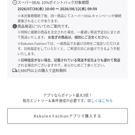
schedule
スーパーDEAL
10
%ポイントバック対象期間
2026/07/29(水) 10:00
〜
2026/08/12(水) 09:59
※本対象期間終了後、同一商品にてスーパーDEALキャンペーンが継続
実施されることがあります。
info
商品発送についてのご案内です。
※同時に複数の商品を注文された場合、一番遅い発送予定日にまとめ
て発送いたします。
お急ぎの商品は、個別にご注文ください。
※Rakuten Fashionでは、一部商品でお届け日時をご指定いただけま
す。日時指定をしていただくと、ご希望の日にお届けできるよう手配
いたします。
※日時指定がない場合、記載されている発送予定日よりも遅れて発送
される場合がございますので、あらかじめご了承ください。
local_shipping
3,980
円以上の購入で送料無料
アプリならポイント最大3倍！
毎月エントリー＆条件達成が必要です。
詳しくはこちら
Rakuten Fashionアプリで購入する