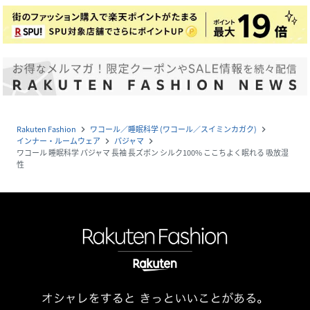
Rakuten Fashion
ワコール／睡眠科学 (ワコール／スイミンカガク)
navigate_next
navigate_next
インナー・ルームウェア
パジャマ
navigate_next
navigate_next
ワコール 睡眠科学 パジャマ 長袖 長ズボン シルク100% ここちよく眠れる 吸放湿
性