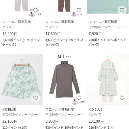
ワコール／睡眠科学
ワコール／睡眠科学
ワコール／睡眠科学
パジャマ
パジャマ
その他のインナー・ルームウェア
15,400
17,600
7,920
円
円
円
1,400
ポイント
(
10%ポイン
1,600
ポイント
(
10%ポイン
720
ポイント
(
10%ポイント
トバック
)
トバック
)
バック
)
KID BLUE
ワコール／睡眠科学
KID BLUE
その他のインナー・ルームウェア
その他のインナー・ルームウェア
パジャマ
12,100
6,930
23,100
円
円
円
110
ポイント
(
1倍
)
630
ポイント
(
10%ポイント
210
ポイント
(
1倍
)