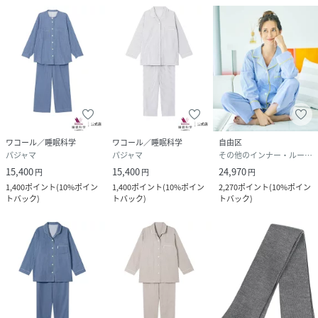
ワコール／睡眠科学
ワコール／睡眠科学
自由区
パジャマ
パジャマ
その他のインナー・ルームウェア
15,400
15,400
24,970
円
円
円
1,400
ポイント
(
10%ポイン
1,400
ポイント
(
10%ポイン
2,270
ポイント
(
10%ポイン
トバック
)
トバック
)
トバック
)