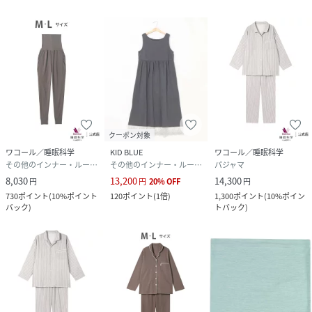
クーポン対象
ワコール／睡眠科学
KID BLUE
ワコール／睡眠科学
その他のインナー・ルームウェア
その他のインナー・ルームウェア
パジャマ
8,030
13,200
14,300
円
円
20
%
OFF
円
730
ポイント
(
10%ポイント
120
ポイント
(
1倍
)
1,300
ポイント
(
10%ポイン
バック
)
トバック
)