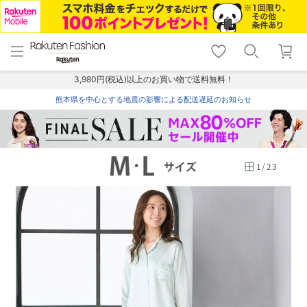
menu
home
search
favorite_border
shopping_cart
lock_outline
メニュー
トップ
検索
お気に入り
カート
ログイン
3,980円(税込)以上のお買い物で送料無料！
熊本県を中心とする地震の影響による配送遅延のお知らせ
1
/
23