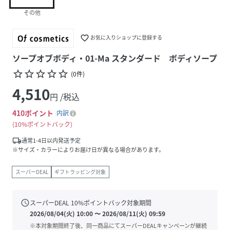
その他
favorite_border
お気に入りショップに登録する
ソープオブボディ・01-Ma スタンダード ボディソープ
star_border
star_border
star_border
star_border
star_border
(
0
件
)
4,510
円 /税込
410
ポイント
内訳
10%ポイントバック
local_shipping
通常1-4日以内発送予定
※サイズ・カラーによりお届け日が異なる場合があります。
スーパーDEAL
ギフトラッピング対象
schedule
スーパーDEAL
10
%ポイントバック対象期間
2026/08/04(火) 10:00
〜
2026/08/11(火) 09:59
※本対象期間終了後、同一商品にてスーパーDEALキャンペーンが継続