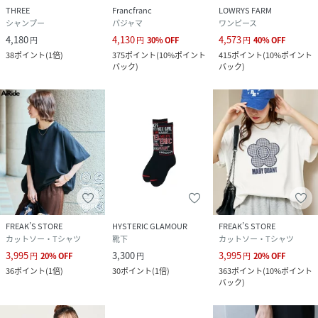
THREE
Francfranc
LOWRYS FARM
シャンプー
パジャマ
ワンピース
4,180
4,130
4,573
円
円
30
%
OFF
円
40
%
OFF
38
ポイント
(
1倍
)
375
ポイント
(
10%ポイント
415
ポイント
(
10%ポイント
バック
)
バック
)
FREAK’S STORE
HYSTERIC GLAMOUR
FREAK’S STORE
カットソー・Tシャツ
靴下
カットソー・Tシャツ
3,995
3,300
3,995
円
20
%
OFF
円
円
20
%
OFF
36
ポイント
(
1倍
)
30
ポイント
(
1倍
)
363
ポイント
(
10%ポイント
バック
)