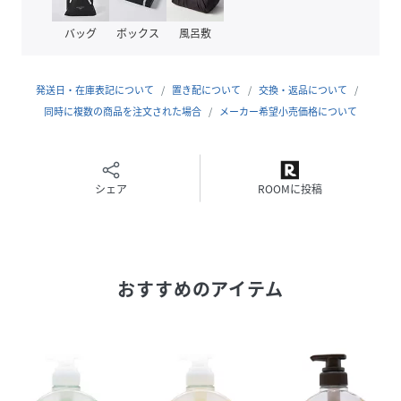
グリセリン
コカミドDEA
バッグ
ボックス
風呂敷
ポリソルベート80
セテアレス-60ミリスチルグリコール
塩化Na
発送日・在庫表記について
置き配について
交換・返品について
グリセリルグルコシド
同時に複数の商品を注文された場合
メーカー希望小売価格について
デシルグルコシド
ジヒドロキシプロピルアルギニンHCl
カンゾウ根エキス
異性化糖
シェア
ROOMに投稿
ハチミツ
ハチミツエキス
ローヤルゼリー
プロポリスエキス
おすすめのアイテム
セージ葉エキス
ラベンダー花エキス
ローズマリー葉エキス
ホホバ種子油
アルガニアスピノサ核油
ラベンダー油