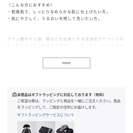
〈こんな方におすすめ〉
・乾燥肌で、しっとりなめらかな肌に仕上げたい方。
・肌にやさしく、うるおいを残して洗いたい方。
アミノ酸やヤシ油、糖などを由来とする洗浄成分でつくられ
た、肌にやさしい弱酸性のボディソープ。クリーミーな泡で
泡切れも良く、あなたの身体をしっとりなめらかに洗い上げ
ます。ハチミツや甘草、オーガニックオイル&エキスなどの
more
保湿成分が、潤いと柔軟性を与えて、健やかな肌に整えま
す。
スイートオレンジとラベンダーの精油をアクセントにした、
かぐわしいマグノリアの香り。
redeem
本商品はギフトラッピングに対応しております（有料）
ご希望の際は、ラッピングと商品を一緒にご注文ください。商品
成分：水
をラッピングして、ご指定の住所にお届けします。
ココイルグルタミン酸TEA
ギフトラッピングサービスについて
ココイルメチルタウリンNa
ラウラミドプロピルベタイン