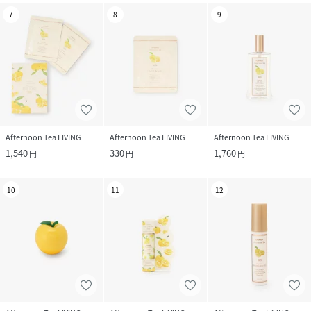
7
8
9
Afternoon Tea LIVING
Afternoon Tea LIVING
Afternoon Tea LIVING
1,540
330
1,760
円
円
円
10
11
12