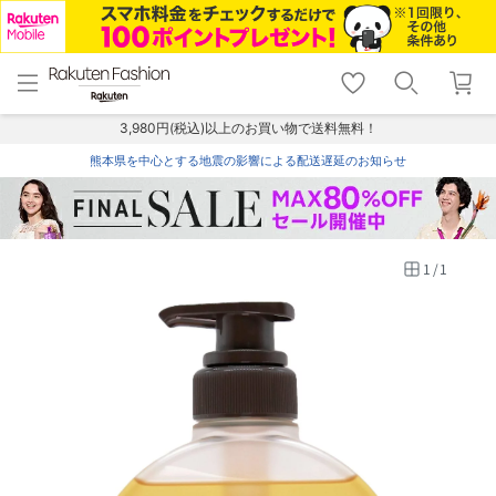
menu
home
search
favorite_border
shopping_cart
lock_outline
メニュー
トップ
検索
お気に入り
カート
ログイン
3,980円(税込)以上のお買い物で送料無料！
熊本県を中心とする地震の影響による配送遅延のお知らせ
1
/
1