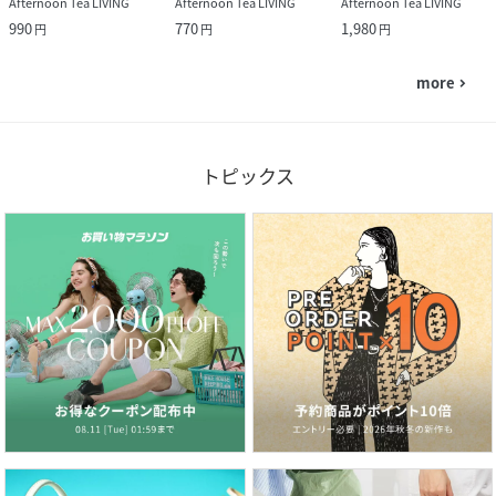
Afternoon Tea LIVING
Afternoon Tea LIVING
Afternoon Tea LIVING
990
770
1,980
円
円
円
more
navigate_next
トピックス