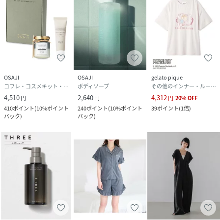
OSAJI
OSAJI
gelato pique
コフレ・コスメキット・ギフトセット
ボディソープ
その他のインナー・ルームウェア
4,510
2,640
4,312
円
円
円
20
%
OFF
410
ポイント
(
10%ポイント
240
ポイント
(
10%ポイント
39
ポイント
(
1倍
)
バック
)
バック
)