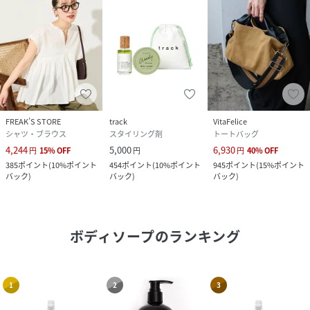
FREAK’S STORE
track
VitaFelice
シャツ・ブラウス
スタイリング剤
トートバッグ
4,244
5,000
6,930
円
15
%
OFF
円
円
40
%
OFF
385
ポイント
(
10%ポイント
454
ポイント
(
10%ポイント
945
ポイント
(
15%ポイント
バック
)
バック
)
バック
)
ボディソープ
のランキング
1
2
3