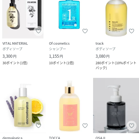
携帯・公衆電話からのお問い合わせ
050-5577-7001（有料）
＜カスタマーセンター営業時間＞
営業時間：9時～18時
VITAL MATERIAL
Of cosmetics
track
ボディソープ
シャンプー
ボディソープ
3,300
1,155
3,080
円
円
円
30
ポイント
(
1倍
)
10
ポイント
(
1倍
)
280
ポイント
(
10%ポイント
バック
)
dermalogica
TOCCA
OSAJI