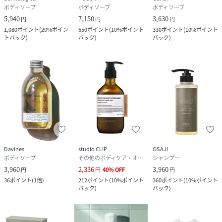
ボディソープ
ボディソープ
ボディソープ
5,940
7,150
3,630
円
円
円
1,080
ポイント
(
20%ポイン
650
ポイント
(
10%ポイント
330
ポイント
(
10%ポイント
トバック
)
バック
)
バック
)
Davines
studio CLIP
OSAJI
ボディソープ
その他のボディケア・オーラルケア
シャンプー
3,960
2,336
3,960
円
円
40
%
OFF
円
36
ポイント
(
1倍
)
212
ポイント
(
10%ポイント
360
ポイント
(
10%ポイント
バック
)
バック
)