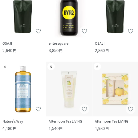
OSAJI
entre square
OSAJI
2,640
3,850
2,860
円
円
円
4
5
6
Nature's Way
Afternoon Tea LIVING
Afternoon Tea LIVING
4,180
1,540
1,980
円
円
円