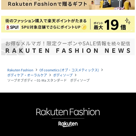
Rakuten Fashion
Of cosmetics (オブ・コスメティックス)
navigate_next
navigate_next
ボディケア・オーラルケア
ボディソープ
navigate_next
navigate_next
ソープオブボディ・01-Ma スタンダード ボディソープ