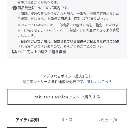
実施されることがあります。
info
商品発送についてのご案内です。
※同時に複数の商品を注文された場合、一番遅い発送予定日にまとめ
て発送いたします。
お急ぎの商品は、個別にご注文ください。
※Rakuten Fashionでは、一部商品でお届け日時をご指定いただけま
す。日時指定をしていただくと、ご希望の日にお届けできるよう手配
いたします。
※日時指定がない場合、記載されている発送予定日よりも遅れて発送
される場合がございますので、あらかじめご了承ください。
local_shipping
3,980
円以上の購入で送料無料
アプリならポイント最大3倍！
毎月エントリー＆条件達成が必要です。
詳しくはこちら
Rakuten Fashionアプリで購入する
アイテム説明
サイズ
レビュー(0)