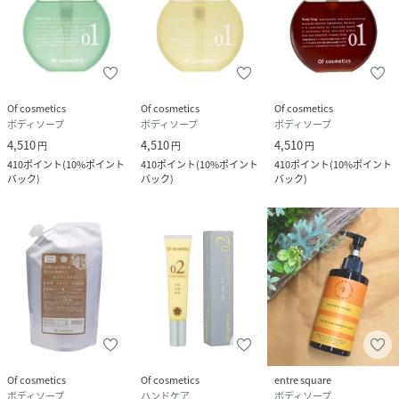
オレンジ油
ポリクオタニウム-10
(ラウリル/ミリスチル)グリコールヒドロキシプロピルエーテ
ル
ヤシ油アルキルグルコシド
Of cosmetics
Of cosmetics
Of cosmetics
クエン酸
ボディソープ
ボディソープ
ボディソープ
クエン酸Na
4,510
4,510
4,510
円
円
円
BG
410
ポイント
(
10%ポイント
410
ポイント
(
10%ポイント
410
ポイント
(
10%ポイント
エタノール
バック
)
バック
)
バック
)
安息香酸Na
フェノキシエタノール
メチルパラベン
香料
・メーカー名又は販売者名：株式会社オブ・コスメティック
ス
Of cosmetics
Of cosmetics
entre square
ボディソープ
ハンドケア
ボディソープ