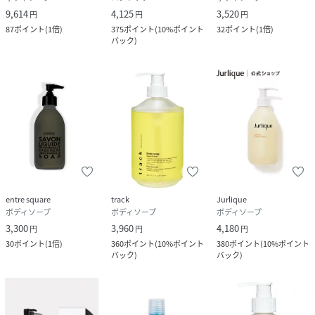
・商品区分：化粧品
9,614
4,125
3,520
円
円
円
87
ポイント
(
1倍
)
375
ポイント
(
10%ポイント
32
ポイント
(
1倍
)
・原産国：日本
バック
)
・内容量：300ml
性別タイプ
ユニセックス
原産国
日本
サイズ
300ml
entre square
track
Jurlique
品番
HJ7251_4542667003957
ボディソープ
ボディソープ
ボディソープ
(
4542667003957-ONE-ONE HJ7251
)
3,300
3,960
4,180
円
円
円
広告文責
販売元：楽天グループ株式会社
30
ポイント
(
1倍
)
360
ポイント
(
10%ポイント
380
ポイント
(
10%ポイント
バック
)
バック
)
＜お電話でのお問い合わせ＞
固定電話からのお問い合わせ
0120-542-065（フリーダイヤル）