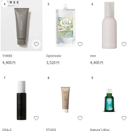
4
5
6
THREE
Optimistic
mm
4,400
3,520
4,400
円
円
円
7
8
9
OSAJI
ETVOS
Nature's Way