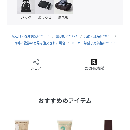
成分：水、セテアリルアルコール、ステアラミドプロピルジ
メチルアミン、グリセリン、ジステアリルジモニウムクロリ
バッグ
ボックス
風呂敷
ド、グリコシルトレハロース、アモジメチコン、加水分解水
添デンプン、加水分解ダイズタンパク、加水分解エンドウタ
ンパク、ポリクオタニウム-64、(メタクリル酸グリセリルア
発送日・在庫表記について
置き配について
交換・返品について
ミドエチル/メタクリル酸ステアリル)コポリマー、ココイル
同時に複数の商品を注文された場合
メーカー希望小売価格について
アルギニンエチルPCA、アロエベラ液汁-1、ヒノキチオー
ル、センブリエキス、イチョウ葉エキス、ヒキオコシ葉/茎エ
キス、クマザサ葉エキス、サボンソウ葉エキス、ユーカリ葉
エキス、セイヨウハッカ油、マンダリンオレンジ果皮油、レ
シェア
ROOMに投稿
モン果皮油、ユーカリ油、メントール、クエン酸、イソプロ
パノール、エタノール、BG、フェノキシエタノール、メチル
パラベン
おすすめのアイテム
・メーカー名又は販売者名：株式会社オブ・コスメティック
ス
・商品区分：化粧品
・原産国：日本
・内容量：210g