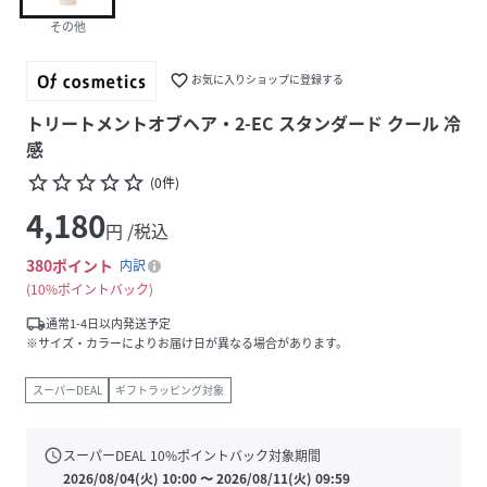
その他
favorite_border
お気に入りショップに登録する
トリートメントオブヘア・2-EC スタンダード クール 冷
感
star_border
star_border
star_border
star_border
star_border
(
0
件
)
4,180
円 /税込
380
ポイント
内訳
10%ポイントバック
local_shipping
通常1-4日以内発送予定
※サイズ・カラーによりお届け日が異なる場合があります。
スーパーDEAL
ギフトラッピング対象
schedule
スーパーDEAL
10
%ポイントバック対象期間
2026/08/04(火) 10:00
〜
2026/08/11(火) 09:59