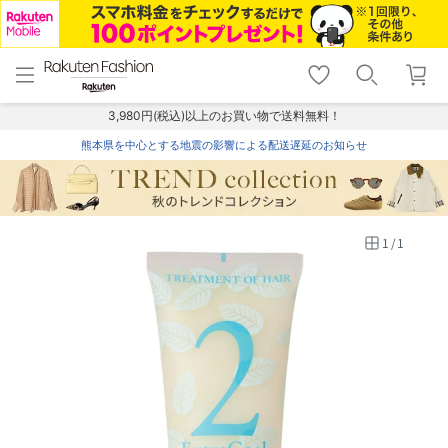
menu
home
search
favorite_border
shopping_cart
lock_outline
メニュー
トップ
検索
お気に入り
カート
ログイン
3,980円(税込)以上のお買い物で送料無料！
熊本県を中心とする地震の影響による配送遅延のお知らせ
1
/
1