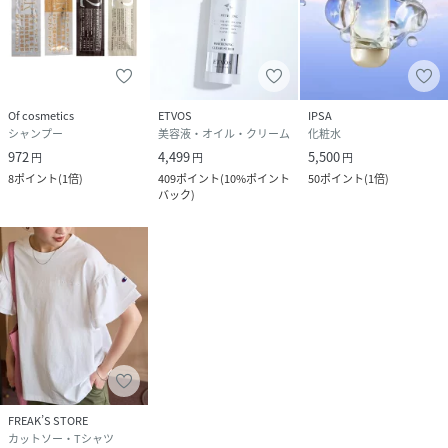
Of cosmetics
ETVOS
IPSA
シャンプー
美容液・オイル・クリーム
化粧水
972
4,499
5,500
円
円
円
8
ポイント
(
1倍
)
409
ポイント
(
10%ポイント
50
ポイント
(
1倍
)
バック
)
FREAK’S STORE
カットソー・Tシャツ