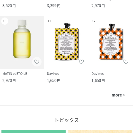
3,520
3,399
2,970
円
円
円
10
11
12
MATIN et ETOILE
Davines
Davines
2,970
1,650
1,650
円
円
円
more
navigate_next
トピックス