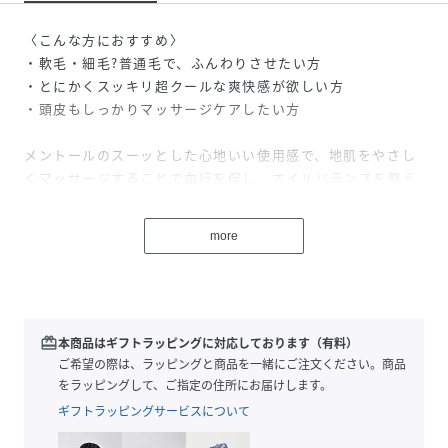
〈こんな方におすすめ〉
・軟毛・細毛?普通毛で、ふんわりさせたい方
・とにかくスッキリ超クールな爽快感が欲しい方
・頭皮もしっかりマッサージケアしたい方
メントールのスーッとした心地いい使用感で、地肌をやさし
くマッサージすることで血行を促し、オイルバランスを整え
る新感覚のトリートメントです。
more
細い髪、ハリ・コシを失った髪に。髪のエイジングケア成分
「セラキュート(R)-V」とベジタブルプロテイン（大豆・エン
ドウ豆）がダメージ毛や細い毛をしっかり補修。生き生きと
したハリ・コシとボリュームを与えます。また、アロエや延
命草などのハーブが毛髪のベースである頭皮環境からケアし
redeem
本商品はギフトラッピングに対応しております（有料）
ます。
ご希望の際は、ラッピングと商品を一緒にご注文ください。商品
をラッピングして、ご指定の住所にお届けします。
天然ペパーミントをベースにマンダリンオレンジ・レモンで
ギフトラッピングサービスについて
仕上げた爽やかな香り。