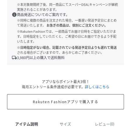
※本対象期間終了後、同一商品にてスーパーDEALキャンペーンが継続
実施されることがあります。
info
商品発送についてのご案内です。
※同時に複数の商品を注文された場合、一番遅い発送予定日にまとめ
て発送いたします。
お急ぎの商品は、個別にご注文ください。
※Rakuten Fashionでは、一部商品でお届け日時をご指定いただけま
す。日時指定をしていただくと、ご希望の日にお届けできるよう手配
いたします。
※日時指定がない場合、記載されている発送予定日よりも遅れて発送
される場合がございますので、あらかじめご了承ください。
local_shipping
3,980
円以上の購入で送料無料
アプリならポイント最大3倍！
毎月エントリー＆条件達成が必要です。
詳しくはこちら
Rakuten Fashionアプリで購入する
アイテム説明
サイズ
レビュー(0)