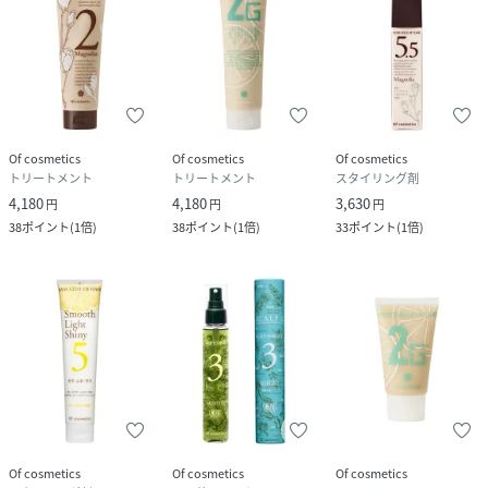
性別タイプ
ユニセックス
原産国
日本
サイズ
210g
Of cosmetics
Of cosmetics
Of cosmetics
トリートメント
トリートメント
スタイリング剤
品番
HJ7121_4542667001670
4,180
4,180
3,630
円
円
円
(
4542667001670-ONE-ONE HJ7121
)
38
ポイント
(
1倍
)
38
ポイント
(
1倍
)
33
ポイント
(
1倍
)
広告文責
販売元：楽天グループ株式会社
＜お電話でのお問い合わせ＞
固定電話からのお問い合わせ
0120-542-065（フリーダイヤル）
携帯・公衆電話からのお問い合わせ
050-5577-7001（有料）
＜カスタマーセンター営業時間＞
営業時間：9時～18時
Of cosmetics
Of cosmetics
Of cosmetics