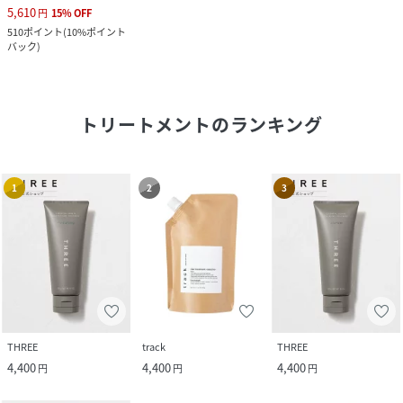
5,610
円
15
%
OFF
510
ポイント
(
10%ポイント
バック
)
トリートメント
のランキング
1
2
3
THREE
track
THREE
4,400
4,400
4,400
円
円
円