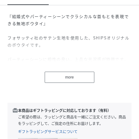
『結婚式やパーティーシーンでクラシカルな首もとを表現で
きる無地ボウタイ』
フォサッティ社のサテン生地を使用した、SHIPSオリジナル
のボウタイです。
パーティーシーンに相性の良い、上品な光沢感が特徴です。
後ろのフックで止められるようになっているので、長さを調
節すれば、毎回ご自身で結ぶ必要がありません。
more
※画像の商品はサンプルです。
実際の商品と仕様、加工、サイズが若干異なる場合がござい
ます。
redeem
本商品はギフトラッピングに対応しております（有料）
ご希望の際は、ラッピングと商品を一緒にご注文ください。商品
性別タイプ
メンズ
をラッピングして、ご指定の住所にお届けします。
ギフトラッピングサービスについて
原産国
日本