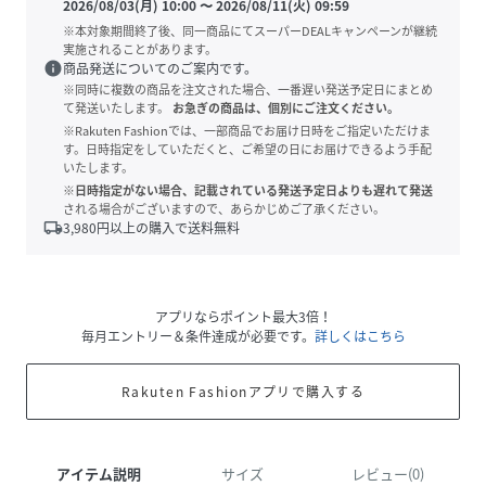
2026/08/03(月) 10:00
〜
2026/08/11(火) 09:59
※本対象期間終了後、同一商品にてスーパーDEALキャンペーンが継続
実施されることがあります。
info
商品発送についてのご案内です。
※同時に複数の商品を注文された場合、一番遅い発送予定日にまとめ
て発送いたします。
お急ぎの商品は、個別にご注文ください。
※Rakuten Fashionでは、一部商品でお届け日時をご指定いただけま
す。日時指定をしていただくと、ご希望の日にお届けできるよう手配
いたします。
※日時指定がない場合、記載されている発送予定日よりも遅れて発送
される場合がございますので、あらかじめご了承ください。
local_shipping
3,980
円以上の購入で送料無料
アプリならポイント最大3倍！
毎月エントリー＆条件達成が必要です。
詳しくはこちら
Rakuten Fashionアプリで購入する
アイテム説明
サイズ
レビュー(0)