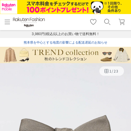
menu
home
search
favorite_border
shopping_cart
lock_outline
メニュー
トップ
検索
お気に入り
カート
ログイン
3,980円(税込)以上のお買い物で送料無料！
熊本県を中心とする地震の影響による配送遅延のお知らせ
1
/
23