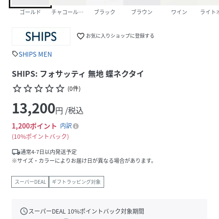
ゴールド
チャコールグレー
ブラック
ブラウン
ワイン
ライト
favorite_border
お気に入りショップに登録する
SHIPS MEN
sell
SHIPS: フォサッティ 無地 蝶ネクタイ
star_border
star_border
star_border
star_border
star_border
(
0
件
)
13,200
円 /税込
1,200
ポイント
内訳
10%ポイントバック
local_shipping
通常4-7日以内発送予定
※サイズ・カラーによりお届け日が異なる場合があります。
スーパーDEAL
ギフトラッピング対象
schedule
スーパーDEAL
10
%ポイントバック対象期間