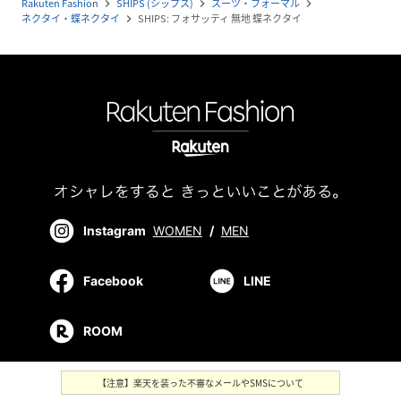
Rakuten Fashion
SHIPS (シップス)
スーツ・フォーマル
navigate_next
navigate_next
navigate_next
ネクタイ・蝶ネクタイ
SHIPS: フォサッティ 無地 蝶ネクタイ
navigate_next
Instagram
WOMEN
/
MEN
Facebook
LINE
ROOM
【注意】楽天を装った不審なメールやSMSについて