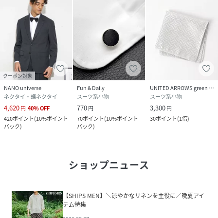
クーポン対象
NANO universe
Fun & Daily
UNITED ARROWS green label relaxing
ネクタイ・蝶ネクタイ
スーツ系小物
スーツ系小物
4,620
770
3,300
円
40
%
OFF
円
円
420
ポイント
(
10%ポイント
70
ポイント
(
10%ポイント
30
ポイント
(
1倍
)
バック
)
バック
)
ショップニュース
【SHIPS MEN】＼涼やかなリネンを主役に／晩夏アイ
テム特集