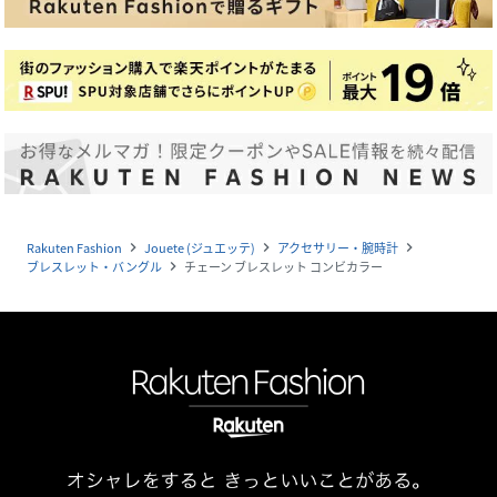
Rakuten Fashion
Jouete (ジュエッテ)
アクセサリー・腕時計
navigate_next
navigate_next
navigate_next
ブレスレット・バングル
チェーン ブレスレット コンビカラー
navigate_next