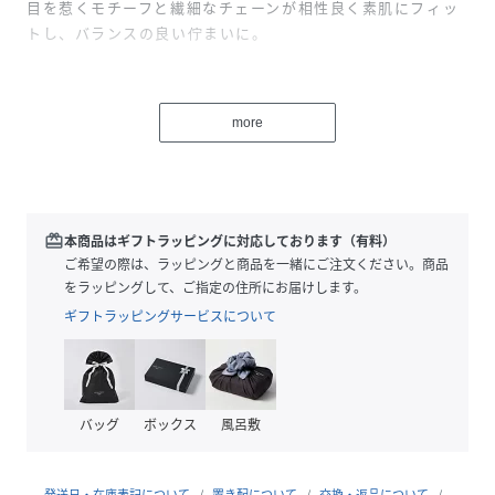
目を惹くモチーフと繊細なチェーンが相性良く素肌にフィッ
トし、バランスの良い佇まいに。
モチーフに施したマットな質感のバレル加工と、ほどよいボ
リューム感が落ち着いた印象にも見せてくれます。
more
重ね付けすると表情が変わり、新たな可能性を広げてくれる
アイテムです。
redeem
本商品はギフトラッピングに対応しております（有料）
サイズ直し：不可
ご希望の際は、ラッピングと商品を一緒にご注文ください。商品
をラッピングして、ご指定の住所にお届けします。
ギフトラッピングサービスについて
性別タイプ
レディース
原産国
製造国 1次加工国：ベトナム/最終加工国：日
本
バッグ
ボックス
風呂敷
素材
イエローゴールド:SV925+イエローゴールドコー
ティング(ニッケルフリー)、 SV925 / ブラック系
その他:SV925+ブラックルテニウムコーティング
発送日・在庫表記について
置き配について
交換・返品について