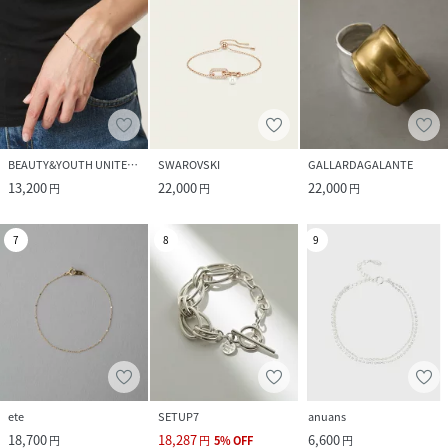
BEAUTY&YOUTH UNITED ARROWS
SWAROVSKI
GALLARDAGALANTE
13,200
22,000
22,000
円
円
円
7
8
9
ete
SETUP7
anuans
18,700
18,287
6,600
円
円
5
%
OFF
円