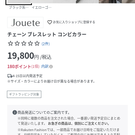
ブラック系その他
イエローゴールド
favorite_border
お気に入りショップに登録する
チェーン ブレスレット コンビカラー
star_border
star_border
star_border
star_border
star_border
(
2
件
)
19,800
円 /税込
180
ポイント
1倍
内訳
local_shipping
4-15日以内発送予定
※サイズ・カラーによりお届け日が異なる場合があります。
ギフトラッピング対象
info
商品発送についてのご案内です。
※同時に複数の商品を注文された場合、一番遅い発送予定日にまとめ
て発送いたします。
お急ぎの商品は、個別にご注文ください。
※Rakuten Fashionでは、一部商品でお届け日時をご指定いただけま
す。日時指定をしていただくと、ご希望の日にお届けできるよう手配