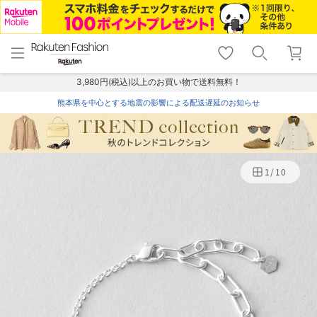
menu
home
search
favorite_border
shopping_cart
lock_outline
メニュー
トップ
検索
お気に入り
カート
ログイン
3,980円(税込)以上のお買い物で送料無料！
熊本県を中心とする地震の影響による配送遅延のお知らせ
1
/
10