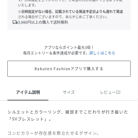
いたします。
※日時指定がない場合、記載されている発送予定日よりも遅れて発送
される場合がございますので、あらかじめご了承ください。
local_shipping
3,980
円以上の購入で送料無料
アプリならポイント最大3倍！
毎月エントリー＆条件達成が必要です。
詳しくはこちら
Rakuten Fashionアプリで購入する
アイテム説明
サイズ
レビュー(2)
シルエットとカラーリング、細部までこだわりが行き届いた
「SVブレスレット」。
コンビカラーが存在感を際立たせるデザイン。