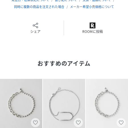
(ニッケルフリー)、 SV925(ニッケルフリー)
同時に複数の商品を注文された場合
メーカー希望小売価格について
サイズ
FREE
品番
HH7819_059362
(
059362-3-1 HH7819
)
シェア
ROOMに投稿
おすすめのアイテム