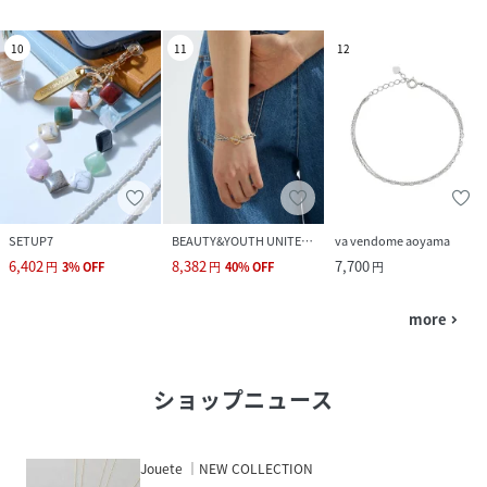
10
11
12
SETUP7
BEAUTY&YOUTH UNITED ARROWS
va vendome aoyama
6,402
8,382
7,700
円
3
%
OFF
円
40
%
OFF
円
more
navigate_next
ショップニュース
Jouete ｜NEW COLLECTION