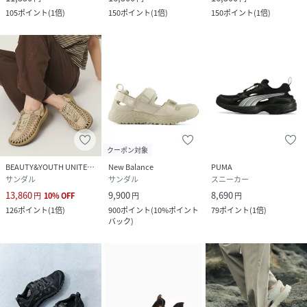
105
ポイント
(
1倍
)
150
ポイント
(
1倍
)
150
ポイント
(
1倍
)
クーポン対象
BEAUTY&YOUTH UNITED ARROWS
New Balance
PUMA
サンダル
サンダル
スニーカー
13,860
9,900
8,690
円
10
%
OFF
円
円
126
ポイント
(
1倍
)
900
ポイント
(
10%ポイント
79
ポイント
(
1倍
)
バック
)