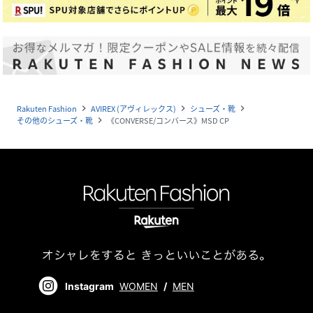
Rakuten Fashion
AVIREX (アヴィレックス)
シューズ・靴
navigate_next
navigate_next
navigate_next
その他のシューズ・靴
《CONVERSE/コンバース》MSD CP
navigate_next
Instagram
WOMEN
/
MEN