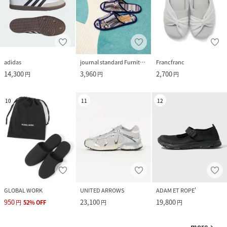
adidas
journal standard Furniture
Francfranc
14,300
3,960
2,700
円
円
円
10
11
12
GLOBAL WORK
UNITED ARROWS
ADAM ET ROPE'
950
23,100
19,800
円
52
%
OFF
円
円
more