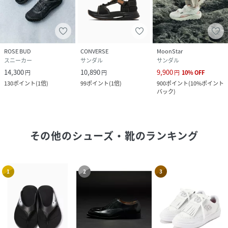
ROSE BUD
CONVERSE
MoonStar
スニーカー
サンダル
サンダル
14,300
10,890
9,900
円
円
円
10
%
OFF
130
ポイント
(
1倍
)
99
ポイント
(
1倍
)
900
ポイント
(
10%ポイント
バック
)
その他のシューズ・靴
のランキング
1
2
3