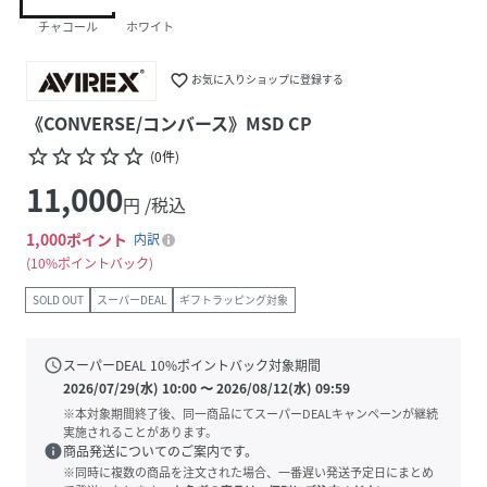
チャコール
ホワイト
favorite_border
お気に入りショップに登録する
《CONVERSE/コンバース》MSD CP
star_border
star_border
star_border
star_border
star_border
(
0
件
)
11,000
円 /税込
1,000
ポイント
内訳
10%ポイントバック
SOLD OUT
スーパーDEAL
ギフトラッピング対象
schedule
スーパーDEAL
10
%ポイントバック対象期間
2026/07/29(水) 10:00
〜
2026/08/12(水) 09:59
※本対象期間終了後、同一商品にてスーパーDEALキャンペーンが継続
実施されることがあります。
info
商品発送についてのご案内です。
※同時に複数の商品を注文された場合、一番遅い発送予定日にまとめ