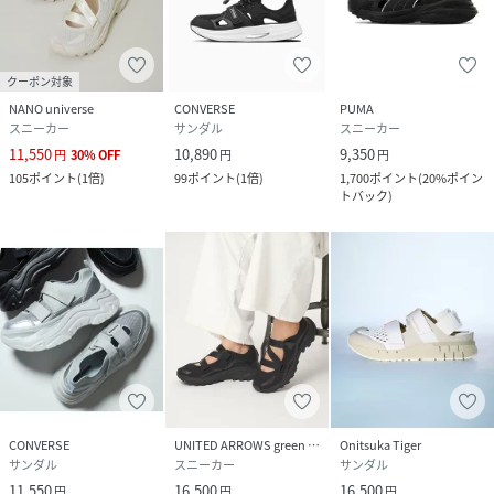
クーポン対象
NANO universe
CONVERSE
PUMA
スニーカー
サンダル
スニーカー
11,550
10,890
9,350
円
30
%
OFF
円
円
105
ポイント
(
1倍
)
99
ポイント
(
1倍
)
1,700
ポイント
(
20%ポイン
トバック
)
CONVERSE
UNITED ARROWS green label relaxing
Onitsuka Tiger
サンダル
スニーカー
サンダル
11,550
16,500
16,500
円
円
円