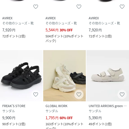
品番
HF7426_783
(
783-3190201-030-24 HF7426
)
AVIREX
AVIREX
AVIREX
その他のシューズ・靴
その他のシューズ・靴
その他のシューズ・靴
7,920
5,544
7,920
円
円
30
%
OFF
円
72
ポイント
(
1倍
)
504
ポイント
(
10%ポイント
72
ポイント
(
1倍
)
バック
)
FREAK’S STORE
GLOBAL WORK
UNITED ARROWS green label relaxing
サンダル
サンダル
サンダル
9,900
1,795
5,390
円
円
60
%
OFF
円
90
ポイント
(
1倍
)
163
ポイント
(
10%ポイント
49
ポイント
(
1倍
)
バック
)