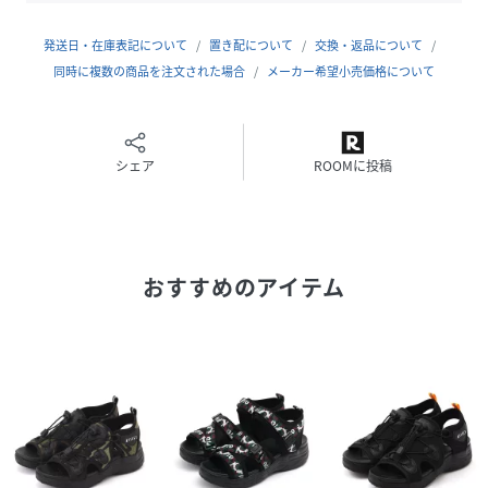
マーキス・M・コンバースが設立したコンバース・ラバー・
発送日・在庫表記について
置き配について
交換・返品について
シュー・カンパニーが起源。
同時に複数の商品を注文された場合
メーカー希望小売価格について
コンバースの代表作である“オールスター”は1917年の誕生以
来、そのスタイルは現在もほとんど変わることなく生産され
続けられています。
シェア
ROOMに投稿
また、その他にもジャックパーセルやプロレザーなど長年愛
され続け、スニーカー史に名を残す名作が揃っています。
おすすめのアイテム
性別タイプ
メンズ
原産国
インドネシア製
素材
（甲部）牛革 その他100%
（底材の種類）ゴム底
サイズ
８、９、１０