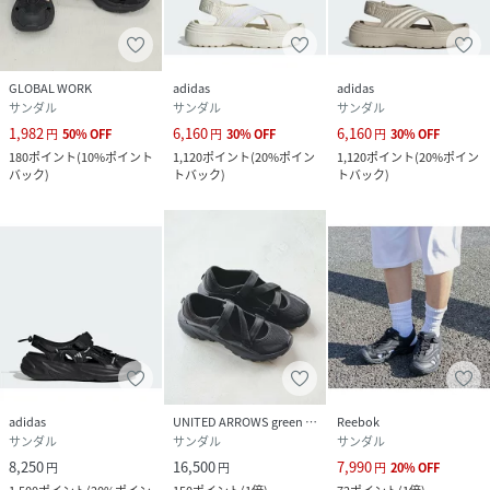
GLOBAL WORK
adidas
adidas
サンダル
サンダル
サンダル
1,982
6,160
6,160
円
50
%
OFF
円
30
%
OFF
円
30
%
OFF
180
ポイント
(
10%ポイント
1,120
ポイント
(
20%ポイン
1,120
ポイント
(
20%ポイン
バック
)
トバック
)
トバック
)
adidas
UNITED ARROWS green label relaxing
Reebok
サンダル
サンダル
サンダル
8,250
16,500
7,990
円
円
円
20
%
OFF