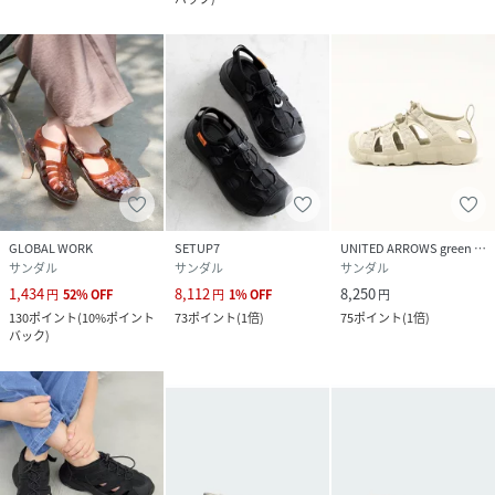
GLOBAL WORK
SETUP7
UNITED ARROWS green label relaxing
サンダル
サンダル
サンダル
1,434
8,112
8,250
円
52
%
OFF
円
1
%
OFF
円
130
ポイント
(
10%ポイント
73
ポイント
(
1倍
)
75
ポイント
(
1倍
)
バック
)