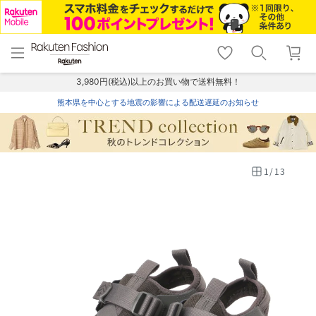
menu
home
search
favorite_border
shopping_cart
lock_outline
メニュー
トップ
検索
お気に入り
カート
ログイン
3,980円(税込)以上のお買い物で送料無料！
熊本県を中心とする地震の影響による配送遅延のお知らせ
1
/
13