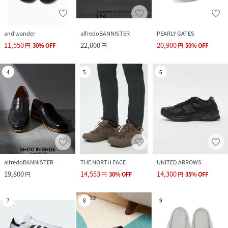
and wander
alfredoBANNISTER
PEARLY GATES
11,550
22,000
20,900
円
30
%
OFF
円
円
50
%
OFF
4
5
6
alfredoBANNISTER
THE NORTH FACE
UNITED ARROWS
19,800
14,553
14,300
円
円
30
%
OFF
円
35
%
OFF
7
8
9