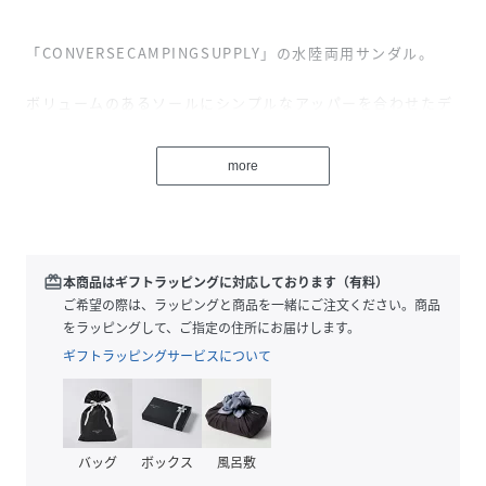
「CONVERSECAMPINGSUPPLY」の水陸両用サンダル。
ボリュームのあるソールにシンプルなアッパーを合わせたデ
ザイン。
more
Z字に配した幅広のベルトで、フィット感を容易に調整でき
る仕様。モデル名やスペックをミルスペック風に織りで表記
したタグをベルトに付加。
爽やかなスノーホワイト、クールなグラファイトの2カラー
redeem
本商品はギフトラッピングに対応しております（有料）
展開。
ご希望の際は、ラッピングと商品を一緒にご注文ください。商品
をラッピングして、ご指定の住所にお届けします。
※付属品：保管箱/箱の特性上、輸送中に多少破損する場合が
ギフトラッピングサービスについて
ございます。予めご了承お願いいたします。
バッグ
ボックス
風呂敷
【CONVERSE/コンバース】