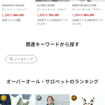
NARUMIYA ONLINE
GLOBAL WORK
BEBE ONLINE STORE
カットソー・Tシャツ
オーバーオール・サロペット
オーバーオール・サロペット
1,188
1,496
1,584
円
60
%
OFF
円
70
%
OFF
円
60
%
OFF
10
ポイント
(
1倍
)
136
ポイント
(
10%ポイント
144
ポイント
(
10%ポイント
バック
)
バック
)
関連キーワードから探す
search
ノースリーブ
オーバーオール・サロペット
のランキング
1
2
3