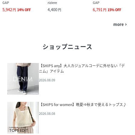
GAP
riziere
GAP
5,942
4,400
6,791
円
14
%
OFF
円
円
15
%
OFF
more
navigate_next
ショップニュース
【SHIPS any】大人カジュアルコーデに外せない「デ
ニム」アイテム
2026.08.09
【SHIPS for women】晩夏⇒秋まで使えるトップス♪
2026.08.08