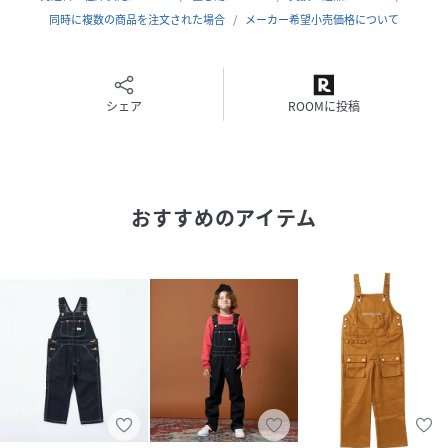
【対象カテゴリー：トドラー/TODDLER】
同時に複数の商品を注文された場合
メーカー希望小売価格について
【お洗濯：洗濯機可能】
【注意事項】
シェア
ROOMに投稿
※末永く愛用頂く為に、アテンションタグ・洗濯ネームを必
ずご確認の上、着用又はお取り扱いください。
※撮影環境による光の当たり具合やパソコン・スマートフォ
おすすめのアイテム
ンなどの閲覧環境によって、実際の色味と異なって見える場
合があります。
商品の色味は商品単体で撮影した画像をご参照ください。
性別タイプ
キッズ
原産国
ベトナム
素材
綿100%