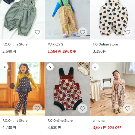
F.O.Online Store
MARKEY’S
F.O.Online Store
2,640
1,584
3,190
円
円
55
%
OFF
円
4
5
6
F.O.Online Store
F.O.Online Store
aimoha
4,730
3,630
3,687
円
円
円
20
%
OFF