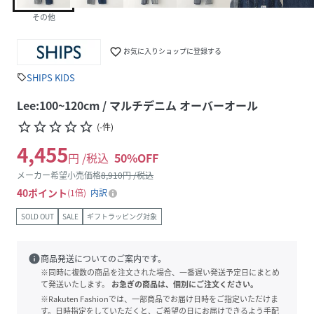
その他
favorite_border
お気に入りショップに登録する
SHIPS KIDS
sell
Lee:100~120cm / マルチデニム オーバーオール
star_border
star_border
star_border
star_border
star_border
(
-
件
)
4,455
円 /税込
50
%OFF
メーカー希望小売価格
8,910
円 /税込
40
ポイント
1倍
内訳
SOLD OUT
SALE
ギフトラッピング対象
info
商品発送についてのご案内です。
※同時に複数の商品を注文された場合、一番遅い発送予定日にまとめ
て発送いたします。
お急ぎの商品は、個別にご注文ください。
※Rakuten Fashionでは、一部商品でお届け日時をご指定いただけま
す。日時指定をしていただくと、ご希望の日にお届けできるよう手配