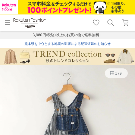
menu
home
search
favorite_border
shopping_cart
lock_outline
メニュー
トップ
検索
お気に入り
カート
ログイン
3,980円(税込)以上のお買い物で送料無料！
熊本県を中心とする地震の影響による配送遅延のお知らせ
1
/
9