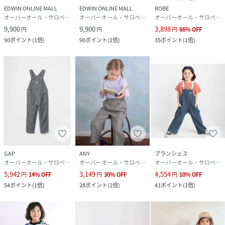
サイズ
100、110、120
EDWIN ONLINE MALL
EDWIN ONLINE MALL
ROBE
オーバーオール・サロペット
オーバーオール・サロペット
オーバーオール・サロペット
品番
HF7086_513530018
9,900
9,900
3,898
円
円
円
66
%
OFF
(
513530018-99-04 HF7086
)
90
ポイント
(
1倍
)
90
ポイント
(
1倍
)
35
ポイント
(
1倍
)
GAP
ANY
ブランシェス
オーバーオール・サロペット
オーバーオール・サロペット
オーバーオール・サロペット
5,942
3,149
4,554
円
14
%
OFF
円
30
%
OFF
円
10
%
OFF
54
ポイント
(
1倍
)
28
ポイント
(
1倍
)
41
ポイント
(
1倍
)