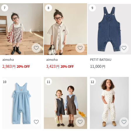
7
8
9
aimoha
aimoha
PETIT BATEAU
2,983
3,423
11,000
円
20
%
OFF
円
20
%
OFF
円
10
11
12