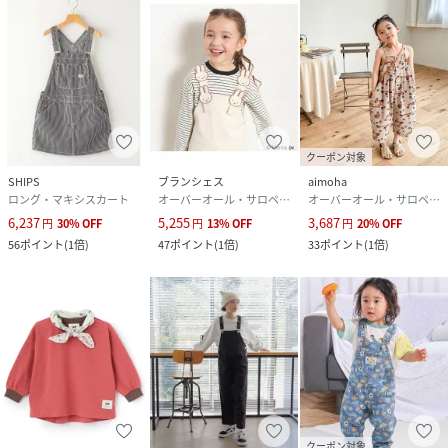
クーポン対象
SHIPS
ブランシェス
aimoha
ロング・マキシスカート
オーバーオール・サロペット
オーバーオール・サロペット
6,237
5,255
3,687
円
30
%
OFF
円
13
%
OFF
円
20
%
OFF
56
ポイント
(
1倍
)
47
ポイント
(
1倍
)
33
ポイント
(
1倍
)
クーポン対象