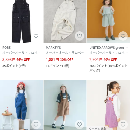
ROBE
MARKEY’S
UNITED ARROWS green label relaxing
オーバーオール・サロペット
オーバーオール・サロペット
オーバーオール・サロペット
3,898
1,881
2,904
円
66
%
OFF
円
10
%
OFF
円
40
%
OFF
35
ポイント
(
1倍
)
17
ポイント
(
1倍
)
264
ポイント
(
10%ポイント
バック
)
クーポン対象