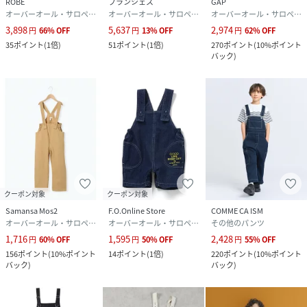
ROBE
ブランシェス
GAP
オーバーオール・サロペット
オーバーオール・サロペット
オーバーオール・サロペット
3,898
5,637
2,974
円
66
%
OFF
円
13
%
OFF
円
62
%
OFF
35
ポイント
(
1倍
)
51
ポイント
(
1倍
)
270
ポイント
(
10%ポイント
バック
)
クーポン対象
クーポン対象
Samansa Mos2
F.O.Online Store
COMME CA ISM
オーバーオール・サロペット
オーバーオール・サロペット
その他のパンツ
1,716
1,595
2,428
円
60
%
OFF
円
50
%
OFF
円
55
%
OFF
156
ポイント
(
10%ポイント
14
ポイント
(
1倍
)
220
ポイント
(
10%ポイント
バック
)
バック
)