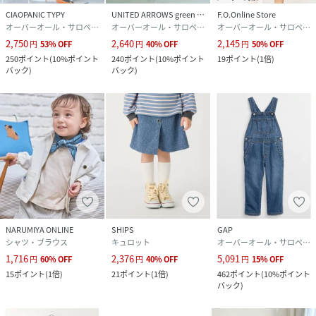
CIAOPANIC TYPY
UNITED ARROWS green label relaxing
F.O.Online Store
オーバーオール・サロペット
オーバーオール・サロペット
オーバーオール・サロペット
2,750
2,640
2,145
円
53
%
OFF
円
40
%
OFF
円
50
%
OFF
250
ポイント
(
10%ポイント
240
ポイント
(
10%ポイント
19
ポイント
(
1倍
)
バック
)
バック
)
NARUMIYA ONLINE
SHIPS
GAP
シャツ・ブラウス
キュロット
オーバーオール・サロペット
1,716
2,376
5,091
円
60
%
OFF
円
40
%
OFF
円
15
%
OFF
15
ポイント
(
1倍
)
21
ポイント
(
1倍
)
462
ポイント
(
10%ポイント
バック
)