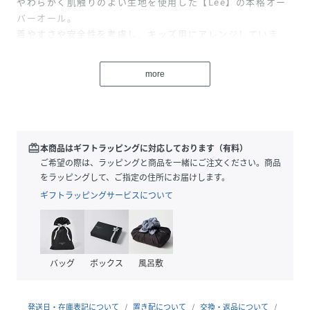
やわらかく肌触りのよい生地を使用した【Lee】の本格オー
バーオール。
着やすさや安全性を考慮し、キッズ用にアレンジしていま
す。
腰のボタンはスナップボタンを採用。
more
今シーズンはデニムとヒッコリーをミックスさせたリメイク
風デザインです。
【スタイリング/シーン】
Tシャツやブラウス、シャツなど様々なインナーとコーディ
redeem
本商品はギフトラッピングに対応しております（有料）
ネートをお楽しみいただけます♪
ご希望の際は、ラッピングと商品を一緒にご注文ください。商品
トップス次第でロングシーズン着用できるのも魅力です。
をラッピングして、ご指定の住所にお届けします。
ギフトラッピングサービスについて
【Lee】
1889年、アメリカカンサス州サナリで産声を上げたLee。
100年を超える歴史を持ちこれまでも数々のマスターピース
を残してきました。伝統的なディテールは継承しつつ、現代
バッグ
ボックス
風呂敷
的にアップデートされたスタイル、美しいシルエット、そし
てデニムメーカーならではのクオリティの高さが特徴です。
発送日・在庫表記について
置き配について
交換・返品について