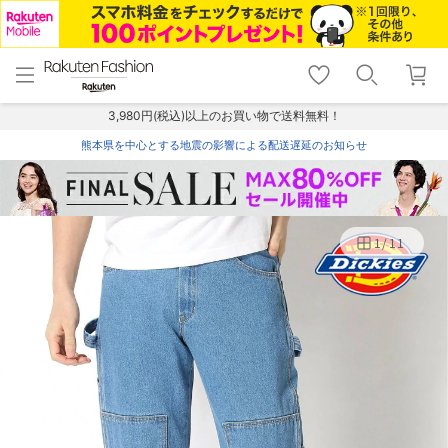
menu
home
search
favorite_border
shopping_cart
lock_outline
メニュー
トップ
検索
お気に入り
カート
ログイン
3,980円(税込)以上のお買い物で送料無料！
熊本県を中心とする地震の影響による配送遅延のお知らせ
1
/
11