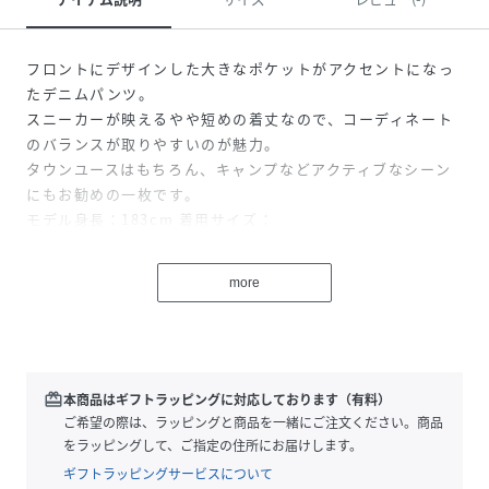
フロントにデザインした大きなポケットがアクセントになっ
たデニムパンツ。
スニーカーが映えるやや短めの着丈なので、コーディネート
のバランスが取りやすいのが魅力。
タウンユースはもちろん、キャンプなどアクティブなシーン
にもお勧めの一枚です。
モデル身長：183cm 着用サイズ：
Blue(StoneWash)/28inch Navy(onewash)/30inch
Black/32inch
more
性別タイプ
メンズ
原産国
中国
redeem
本商品はギフトラッピングに対応しております（有料）
ご希望の際は、ラッピングと商品を一緒にご注文ください。商品
素材
コットン100%
をラッピングして、ご指定の住所にお届けします。
サイズ
28inch、30inch、32inch、34inch、36inch
ギフトラッピングサービスについて