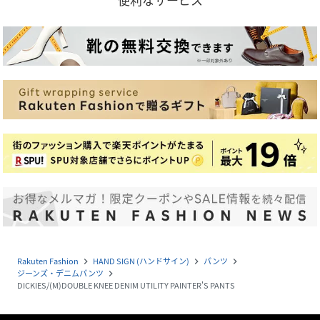
Rakuten Fashion
HAND SIGN (ハンドサイン)
パンツ
navigate_next
navigate_next
navigate_next
ジーンズ・デニムパンツ
navigate_next
DICKIES/(M)DOUBLE KNEE DENIM UTILITY PAINTER'S PANTS