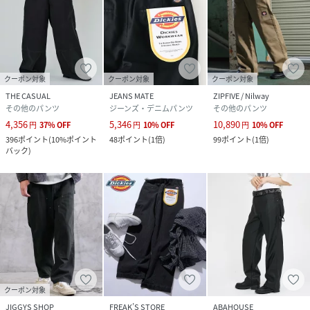
クーポン対象
クーポン対象
クーポン対象
THE CASUAL
JEANS MATE
ZIPFIVE / Nilway
その他のパンツ
ジーンズ・デニムパンツ
その他のパンツ
4,356
5,346
10,890
円
37
%
OFF
円
10
%
OFF
円
10
%
OFF
396
ポイント
(
10%ポイント
48
ポイント
(
1倍
)
99
ポイント
(
1倍
)
バック
)
クーポン対象
JIGGYS SHOP
FREAK’S STORE
ABAHOUSE