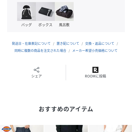
クリーニング
洗濯機洗い可
品番
HD7904_18452700
バッグ
ボックス
風呂敷
(
18452700-45-01 HD7904
)
発送日・在庫表記について
置き配について
交換・返品について
同時に複数の商品を注文された場合
メーカー希望小売価格について
シェア
ROOMに投稿
おすすめのアイテム