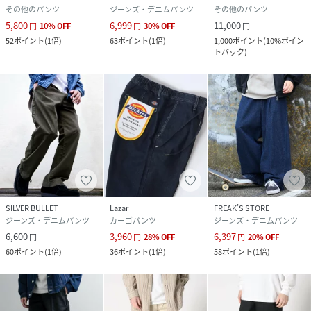
その他のパンツ
ジーンズ・デニムパンツ
その他のパンツ
5,800
6,999
11,000
円
10
%
OFF
円
30
%
OFF
円
52
ポイント
(
1倍
)
63
ポイント
(
1倍
)
1,000
ポイント
(
10%ポイン
トバック
)
SILVER BULLET
Lazar
FREAK’S STORE
ジーンズ・デニムパンツ
カーゴパンツ
ジーンズ・デニムパンツ
6,600
3,960
6,397
円
円
28
%
OFF
円
20
%
OFF
60
ポイント
(
1倍
)
36
ポイント
(
1倍
)
58
ポイント
(
1倍
)