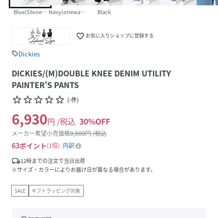
Blue(StoneWash)
Navy(onewash)
Black
favorite_border
お気に入りショップに登録する
Dickies
sell
DICKIES/(M)DOUBLE KNEE DENIM UTILITY
PAINTER'S PANTS
star_border
star_border
star_border
star_border
star_border
(
-
件
)
6,930
円 /税込
30
%OFF
メーカー希望小売価格
9,900
円 /税込
63
ポイント
1倍
内訳
local_shipping
12時までの注文で当日出荷
※サイズ・カラーによりお届け日が異なる場合があります。
SALE
ギフトラッピング対象