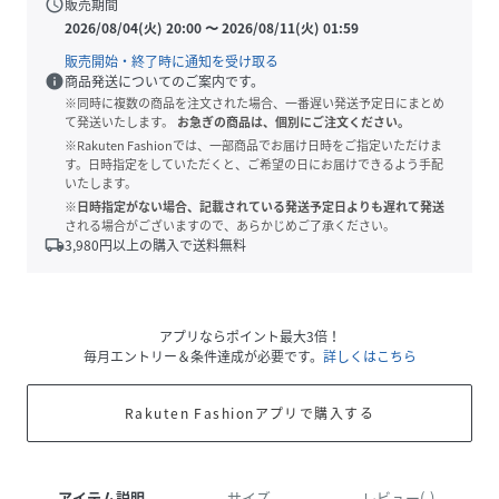
schedule
販売期間
2026/08/04(火) 20:00
〜
2026/08/11(火) 01:59
販売開始・終了時に通知を受け取る
info
商品発送についてのご案内です。
※同時に複数の商品を注文された場合、一番遅い発送予定日にまとめ
て発送いたします。
お急ぎの商品は、個別にご注文ください。
※Rakuten Fashionでは、一部商品でお届け日時をご指定いただけま
す。日時指定をしていただくと、ご希望の日にお届けできるよう手配
いたします。
※日時指定がない場合、記載されている発送予定日よりも遅れて発送
される場合がございますので、あらかじめご了承ください。
local_shipping
3,980
円以上の購入で送料無料
アプリならポイント最大3倍！
毎月エントリー＆条件達成が必要です。
詳しくはこちら
Rakuten Fashionアプリで購入する
アイテム説明
サイズ
レビュー(-)