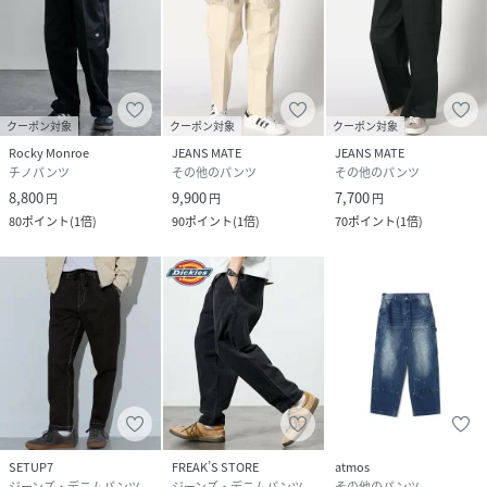
クーポン対象
クーポン対象
クーポン対象
Rocky Monroe
JEANS MATE
JEANS MATE
チノパンツ
その他のパンツ
その他のパンツ
8,800
9,900
7,700
円
円
円
80
ポイント
(
1倍
)
90
ポイント
(
1倍
)
70
ポイント
(
1倍
)
SETUP7
FREAK’S STORE
atmos
ジーンズ・デニムパンツ
ジーンズ・デニムパンツ
その他のパンツ