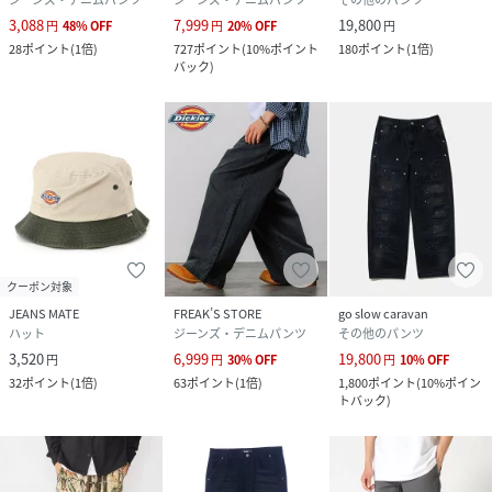
3,088
7,999
19,800
円
48
%
OFF
円
20
%
OFF
円
28
ポイント
(
1倍
)
727
ポイント
(
10%ポイント
180
ポイント
(
1倍
)
バック
)
クーポン対象
JEANS MATE
FREAK’S STORE
go slow caravan
ハット
ジーンズ・デニムパンツ
その他のパンツ
3,520
6,999
19,800
円
円
30
%
OFF
円
10
%
OFF
32
ポイント
(
1倍
)
63
ポイント
(
1倍
)
1,800
ポイント
(
10%ポイン
トバック
)