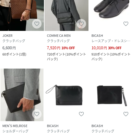
JOKER
COMME CA MEN
BICASH
クラッチバッグ
クラッチバッグ
レースアップ・ドレスシューズ
6,600
7,920
10,010
円
円
10
%
OFF
円
30
%
OFF
60
ポイント
(
1倍
)
720
ポイント
(
10%ポイント
910
ポイント
(
10%ポイント
バック
)
バック
)
MEN'S MELROSE
BICASH
BICASH
ショルダーバッグ
クラッチバッグ
クラッチバッグ