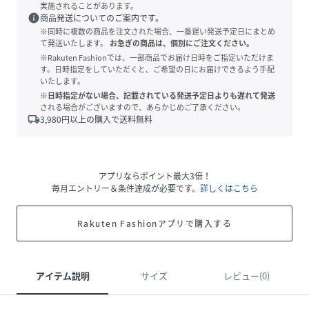
実施されることがあります。
info
商品発送についてのご案内です。
※同時に複数の商品を注文された場合、一番遅い発送予定日にまとめ
て発送いたします。
お急ぎの商品は、個別にご注文ください。
※Rakuten Fashionでは、一部商品でお届け日時をご指定いただけま
す。日時指定をしていただくと、ご希望の日にお届けできるよう手配
いたします。
※日時指定がない場合、記載されている発送予定日よりも遅れて発送
される場合がございますので、あらかじめご了承ください。
local_shipping
3,980
円以上の購入で送料無料
アプリならポイント最大3倍！
毎月エントリー＆条件達成が必要です。
詳しくはこちら
Rakuten Fashionアプリで購入する
アイテム説明
サイズ
レビュー(0)