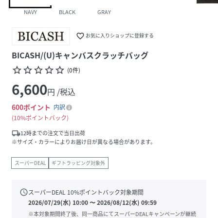
NAVY
BLACK
GRAY
favorite_border
お気に入りショップに登録する
BICASH/(U)キャンバスクラッチバッグ
star_border
star_border
star_border
star_border
star_border
(
0
件
)
6,600
円 /税込
600
ポイント
内訳
10%ポイントバック
local_shipping
12時までの注文で当日出荷
※サイズ・カラーによりお届け日が異なる場合があります。
スーパーDEAL
ギフトラッピング対象外
schedule
スーパーDEAL
10
%ポイントバック対象期間
2026/07/29(水) 10:00
〜
2026/08/12(水) 09:59
※本対象期間終了後、同一商品にてスーパーDEALキャンペーンが継続