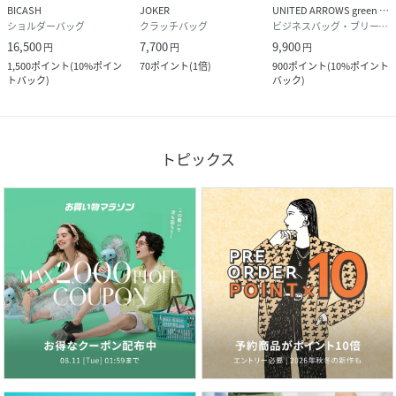
BICASH
JOKER
UNITED ARROWS green label relaxing
ショルダーバッグ
クラッチバッグ
ビジネスバッグ・ブリーフケース
16,500
7,700
9,900
円
円
円
1,500
ポイント
(
10%ポイン
70
ポイント
(
1倍
)
900
ポイント
(
10%ポイント
トバック
)
バック
)
トピックス