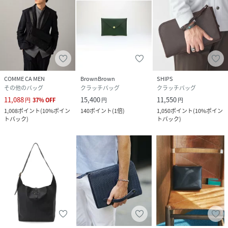
COMME CA MEN
BrownBrown
SHIPS
その他のバッグ
クラッチバッグ
クラッチバッグ
11,088
15,400
11,550
円
37
%
OFF
円
円
1,008
ポイント
(
10%ポイン
140
ポイント
(
1倍
)
1,050
ポイント
(
10%ポイン
トバック
)
トバック
)