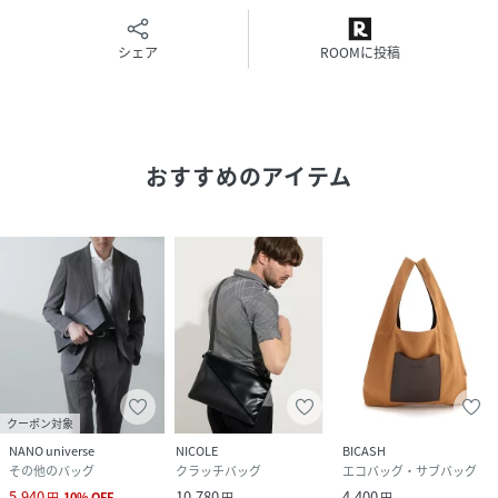
性別タイプ
メンズ
シェア
ROOMに投稿
原産国
バングラデシュ
サイズ
FREE
品番
HD2435_B832
おすすめのアイテム
(
B832-BLK-F HD2435
)
クーポン対象
NANO universe
NICOLE
BICASH
その他のバッグ
クラッチバッグ
エコバッグ・サブバッグ
5,940
10,780
4,400
円
10
%
OFF
円
円