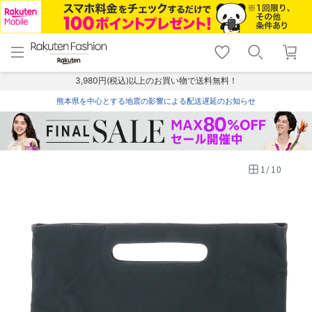
menu
home
search
favorite_border
shopping_cart
lock_outline
メニュー
トップ
検索
お気に入り
カート
ログイン
3,980円(税込)以上のお買い物で送料無料！
熊本県を中心とする地震の影響による配送遅延のお知らせ
1
/
10