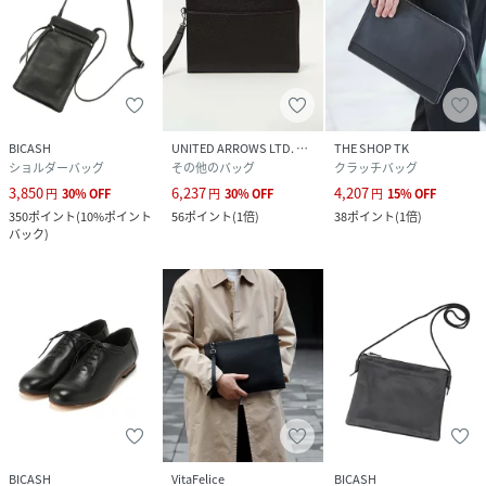
BICASH
UNITED ARROWS LTD. OUTLET
THE SHOP TK
ショルダーバッグ
その他のバッグ
クラッチバッグ
3,850
6,237
4,207
円
30
%
OFF
円
30
%
OFF
円
15
%
OFF
350
ポイント
(
10%ポイント
56
ポイント
(
1倍
)
38
ポイント
(
1倍
)
バック
)
BICASH
VitaFelice
BICASH