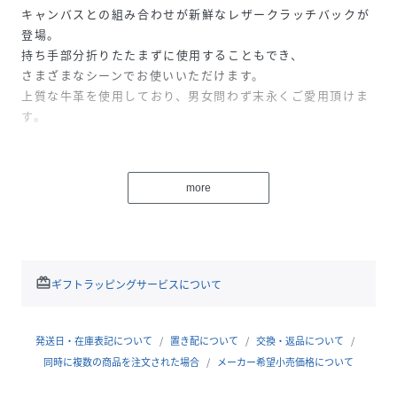
キャンバスとの組み合わせが新鮮なレザークラッチバックが
登場。
持ち手部分折りたたまずに使用することもでき、
さまざまなシーンでお使いいただけます。
上質な牛革を使用しており、男女問わず末永くご愛用頂けま
す。
BICASH
2011年にスタートしたRAYAN LIMITEDのオリジナルレ－ベ
more
ル。
シュ－ズ、バッグ、レザ－グッズのデザインを東京のデザイ
ンチ－ムが行い、バングラデシュの
自社工場で熟練した職人がハンドメイドにて一貫生産してお
ります。
redeem
ギフトラッピングサービスについて
レザ－の産地として名高いバングラデシュのトップタンナ－
へBICASHオリジナルレザ－を別注し、
ベ－シックな定番モデルやシーズンセレクトモデルを展開し
発送日・在庫表記について
置き配について
交換・返品について
ております。
同時に複数の商品を注文された場合
メーカー希望小売価格について