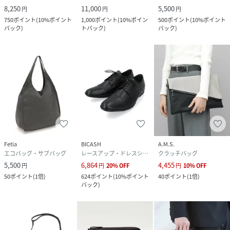
8,250
11,000
5,500
円
円
円
750
ポイント
(
10%ポイント
1,000
ポイント
(
10%ポイン
500
ポイント
(
10%ポイント
バック
)
トバック
)
バック
)
Fetia
BICASH
A.M.S.
エコバッグ・サブバッグ
レースアップ・ドレスシューズ
クラッチバッグ
5,500
6,864
4,455
円
円
20
%
OFF
円
10
%
OFF
50
ポイント
(
1倍
)
624
ポイント
(
10%ポイント
40
ポイント
(
1倍
)
バック
)