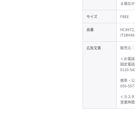
る場合が
サイズ
FREE
品番
HC8972
(
T2B048
広告文責
販売元：
＜お電話
固定電話
0120-
携帯・公
050-55
＜カスタ
営業時間