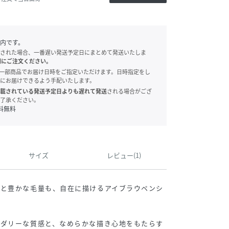
内です。
された場合、一番遅い発送予定日にまとめて発送いたしま
別にご注文ください。
onでは、一部商品でお届け日時をご指定いただけます。日時指定をし
にお届けできるよう手配いたします。
載されている発送予定日よりも遅れて発送
される場合がござ
了承ください。
料無料
サイズ
レビュー(1)
りと豊かな毛量も、自在に描けるアイブラウペンシ
ウダリーな質感と、なめらかな描き心地をもたらす