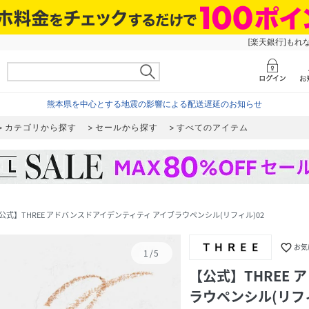
[楽天銀行]もれ
熊本県を中心とする地震の影響による配送遅延のお知らせ
カテゴリから探す
セールから探す
すべてのアイテム
公式】THREE アドバンスドアイデンティティ アイブラウペンシル(リフィル)02
favorite_border
お気
1
/
5
【公式】THREE
ラウペンシル(リフィ