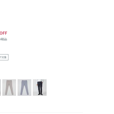
OFF
 /税込
グ対象