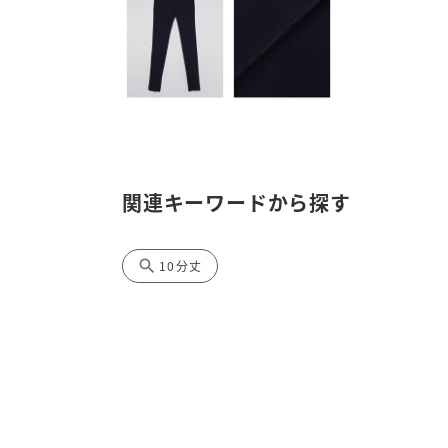
関連キーワードから探す
search
10分丈