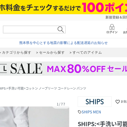
新規登録＆回答
熊本県を中心とする地震の影響による配送遅延のお知らせ
カテゴリから探す
セールから探す
すべてのアイテム
HIPS:<手洗い可能>コットン ノープリーツ コードレーン パンツ
favorite_border
お気
1
/
77
SHIPS MEN
sell
SHIPS:<手洗い