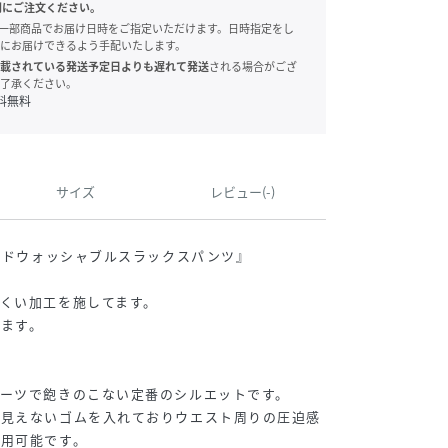
別にご注文ください。
onでは、一部商品でお届け日時をご指定いただけます。日時指定をし
にお届けできるよう手配いたします。
載されている発送予定日よりも遅れて発送
される場合がござ
了承ください。
料無料
サイズ
レビュー(-)
ハンドウォッシャブルスラックスパンツ』
くい加工を施してます。
ます。
ーツで飽きのこない定番のシルエットです。
は見えないゴムを入れておりウエスト周りの圧迫感
着用可能です。