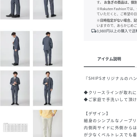
す。
お急ぎの商品は、個
※Rakuten Fashi
ていただくと、ご希望の日
※日時指定がない場合、記
いますので、あらかじめご
local_shipping
3,980
円以上の購入で送
アイテム説明
『SHIPSオリジナルの
◆クリースラインが取れに
◆ご家庭で手洗いして頂け
【デザイン】
細身のシンプルなノープリ
内側両サイドに外側から
が少なくベルトレスでも