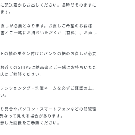
ぐに配送箱からお出しください。長時間そのままに
ます。
お直しが必要となります。お直しご希望のお客様
納品書とご一緒にお持ちいただくか（有料）、お直し
。
ットの袖のボタン付けとパンツの裾のお直しが必要
お近くのSHIPSに納品書とご一緒にお持ちいただ
門店にご相談ください。
アテンションタグ・洗濯ネームを必ずご確認の上、
さい。
たり具合やパソコン・スマートフォンなどの閲覧環
異なって見える場合があります。
撮影した画像をご参照ください。