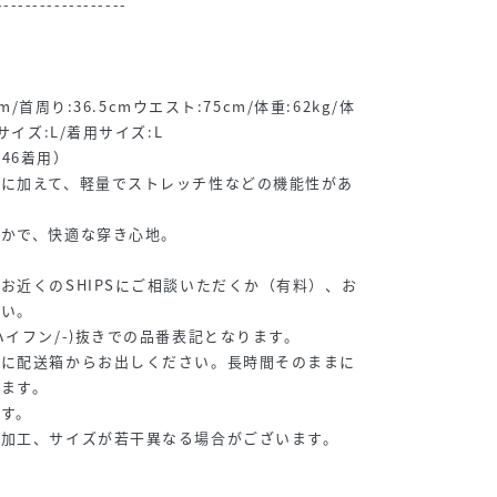
------------------
】
m/首周り:36.5cmウエスト:75cm/体重:62kg/体
サイズ:L/着用サイズ:L
46着用）
地に加えて、軽量でストレッチ性などの機能性があ
やかで、快適な穿き心地。
お近くのSHIPSにご相談いただくか（有料）、お
さい。
ハイフン/-)抜きでの品番表記となります。
ぐに配送箱からお出しください。長時間そのままに
ます。
す。
、加工、サイズが若干異なる場合がございます。