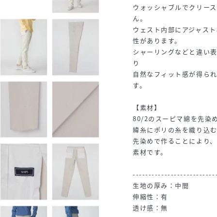
ウォッシャブルでクリー
ん。
ウェスト内部にアジャスト
性があります。
シャーリングなどと違い
り
自然なフィット感が得ら
す。
【素材】
80/2のスーピマ綿を先
緯糸にポリの糸を織り込む
先染めで作ることにより
素材です。
--------------------------
生地の厚み：中間
伸縮性：有
透け感：無