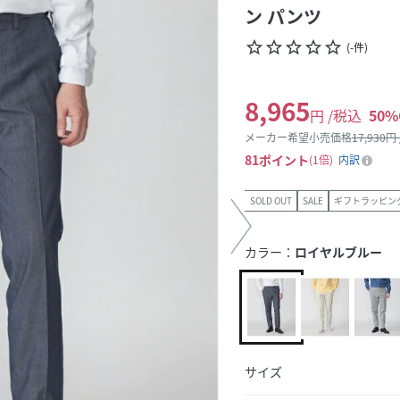
ン パンツ
star_border
star_border
star_border
star_border
star_border
(
-
件
)
8,965
円 /税込
50
%
メーカー希望小売価格
17,930
円
81
ポイント
1倍
内訳
SOLD OUT
SALE
ギフトラッピン
カラー：
ロイヤルブルー
サイズ