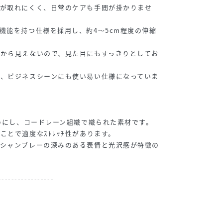
スが取れにくく、日常のケアも手間が掛かりませ
機能を持つ仕様を採用し、約4～5cm程度の伸縮
表から見えないので、見た目にもすっきりとしてお
れ、ビジネスシーンにも使い易い仕様になっていま
染めにし、コードレーン組織で織られた素材です。
ことで適度なｽﾄﾚｯﾁ性があります。
、シャンブレーの深みのある表情と光沢感が特徴の
-----------------