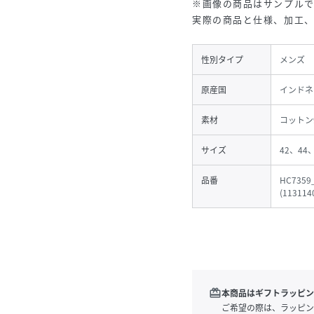
※画像の商品はサンプルで
実際の商品と仕様、加工
性別タイプ
メンズ
原産国
インドネ
素材
コットン
サイズ
42、44
品番
HC7359
(
113114
redeem
本商品はギフトラッピン
ご希望の際は、ラッピン