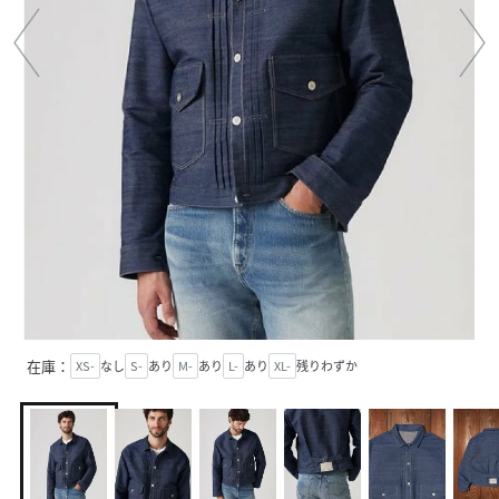
在庫：
XS-
なし
S-
あり
M-
あり
L-
あり
XL-
残りわずか