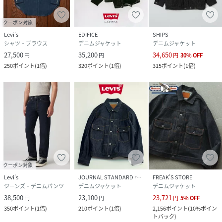
クーポン対象
Levi's
EDIFICE
SHIPS
シャツ・ブラウス
デニムジャケット
デニムジャケット
27,500
35,200
34,650
円
円
円
30
%
OFF
250
ポイント
(
1倍
)
320
ポイント
(
1倍
)
315
ポイント
(
1倍
)
クーポン対象
Levi's
JOURNAL STANDARD relume
FREAK’S STORE
ジーンズ・デニムパンツ
デニムジャケット
デニムジャケット
38,500
23,100
23,721
円
円
円
5
%
OFF
350
ポイント
(
1倍
)
210
ポイント
(
1倍
)
2,156
ポイント
(
10%ポイン
トバック
)