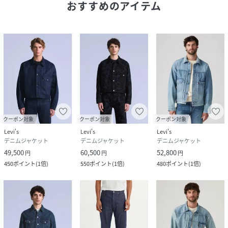
おすすめのアイテム
クーポン対象
クーポン対象
クーポン対象
Levi's
Levi's
Levi's
デニムジャケット
デニムジャケット
デニムジャケット
49,500
60,500
52,800
円
円
円
450
ポイント
(
1倍
)
550
ポイント
(
1倍
)
480
ポイント
(
1倍
)