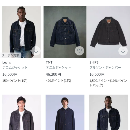
クーポン対象
Levi's
TMT
SHIPS
デニムジャケット
デニムジャケット
ブルゾン・ジャンパー
16,500
46,200
16,500
円
円
円
150
ポイント
(
1倍
)
420
ポイント
(
1倍
)
1,500
ポイント
(
10%ポイン
トバック
)