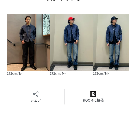
り、他の衣類の色移りにご注意ください。
※「(R)」のみが表記されたレッドタブは、LEVI'S(R)の文字
が含まれるレッドタブと同様に製品不具合ではありません。
不良品ではございませんので、交換・返品をお受けできませ
ん。また、タブの種類もお選びいただけませんので、予めご
了承くださいませ。
性別タイプ
メンズ
原産国
-
172cm / L-
172cm / M-
172cm / M-
素材
オーガニックコットン100%
サイズ
XS-、S-、M-、L-、XL-
シェア
ROOMに投稿
品番
HC1124_A43950000
(
A43950000-003-w HC1124
)