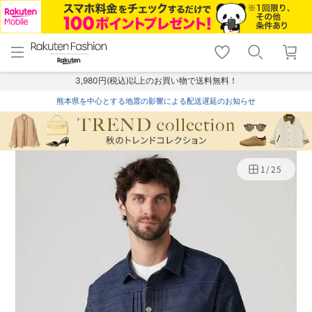
menu
home
search
favorite_border
shopping_cart
lock_outline
メニュー
トップ
検索
お気に入り
カート
ログイン
3,980円(税込)以上のお買い物で送料無料！
熊本県を中心とする地震の影響による配送遅延のお知らせ
1
/
25