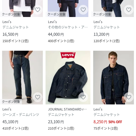
クーポン対象
クーポン対象
クーポン対象
Levi's
Levi's
Levi's
デニムジャケット
その他のジャケット・アウター
デニムジャケット
16,500
44,000
13,200
円
円
円
150
ポイント
(
1倍
)
400
ポイント
(
1倍
)
120
ポイント
(
1倍
)
クーポン対象
Levi's
JOURNAL STANDARD relume
Levi's
ジーンズ・デニムパンツ
デニムジャケット
デニムジャケット
45,100
23,100
8,250
円
円
円
50
%
OFF
410
ポイント
(
1倍
)
210
ポイント
(
1倍
)
75
ポイント
(
1倍
)