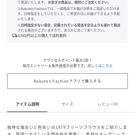
て発送いたします。
お急ぎの商品は、個別にご注文ください。
※Rakuten Fashionでは、一部商品でお届け日時をご指定いただけま
す。日時指定をしていただくと、ご希望の日にお届けできるよう手配
いたします。
※日時指定がない場合、記載されている発送予定日よりも遅れて発送
される場合がございますので、あらかじめご了承ください。
local_shipping
3,980
円以上の購入で送料無料
アプリならポイント最大3倍！
毎月エントリー＆条件達成が必要です。
詳しくはこちら
Rakuten Fashionアプリで購入する
アイテム説明
サイズ
レビュー(0)
独特な風合いと色合いの1879プリーツブラウスをご紹介しま
す。環境にやさしい天然染料を使用し、素材はオーガニック