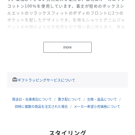
コットン100％を使用しています。着丈が短めのボックスシ
ルエットのリラックスフィットのボディのフロントに2つの
ポケットを配したデザインです。生地もシャツとデニムジャ
ケットの中間のような生地感なので軽い着心地もあり、重ね
着しやすい作りになっています。着るごとに馴染みと色落ち
がの経年変化が楽しめる一着です。
more
※ご購入後のお洗濯により、およそ10％の縮みが発生しま
す。（実際の縮み幅はお洗濯や乾燥方法によって若干の差が
生じます。特にタンブラー乾燥を行った場合、表記以上に縮
redeem
ギフトラッピングサービスについて
む可能が御座います。ご了承下さい。）
裾上げをご指定いただく場合も、上記のとおり縮みが発生い
発送日・在庫表記について
置き配について
交換・返品について
たします。長さの選択にはご注意ください。
同時に複数の商品を注文された場合
メーカー希望小売価格について
※この商品は色落ちをする可能性がございます。淡色の衣
類、革製品、布張りの家具等への色移りにご注意ください。
またご家庭での洗濯は製品についているタグをお読みにな
スタイリング