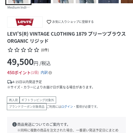
Medium Indigo - Worn In
favorite_border
お気に入りショップに登録する
LEVI'S(R) VINTAGE CLOTHING 1879 プリーツブラウス
ORGANIC リジッド
star_border
star_border
star_border
star_border
star_border
(
0
件
)
49,500
円 /税込
450
ポイント
1倍
内訳
local_shipping
4-15日以内発送予定
※サイズ・カラーによりお届け日が異なる場合があります。
再入荷
ギフトラッピング対象外
ブランドクーポン対象商品
ご利用には
ログイン
・獲得が必要です。
info
商品発送についてのご案内です。
※同時に複数の商品を注文された場合、一番遅い発送予定日にまとめ