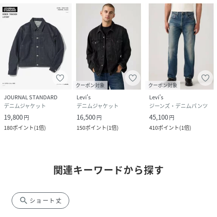
クーポン対象
クーポン対象
JOURNAL STANDARD
Levi's
Levi's
デニムジャケット
デニムジャケット
ジーンズ・デニムパンツ
19,800
16,500
45,100
円
円
円
180
ポイント
(
1倍
)
150
ポイント
(
1倍
)
410
ポイント
(
1倍
)
関連キーワードから探す
search
ショート丈