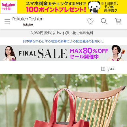
menu
home
search
favorite_border
shopping_cart
lock_outline
メニュー
トップ
検索
お気に入り
カート
ログイン
3,980円(税込)以上のお買い物で送料無料！
熊本県を中心とする地震の影響による配送遅延のお知らせ
1
/
44