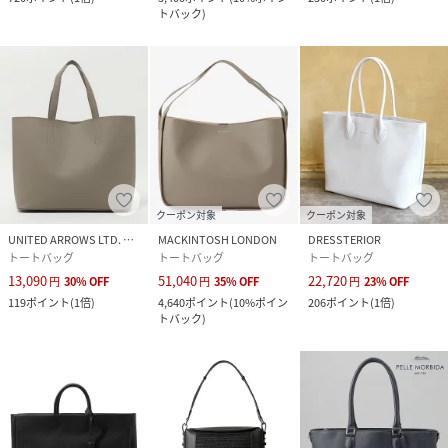
トバック
)
クーポン対象
クーポン対象
UNITED ARROWS LTD. OUTLET
MACKINTOSH LONDON
DRESSTERIOR
トートバッグ
トートバッグ
トートバッグ
13,090
51,040
22,720
円
30
%
OFF
円
35
%
OFF
円
23
%
OFF
119
ポイント
(
1倍
)
4,640
ポイント
(
10%ポイン
206
ポイント
(
1倍
)
トバック
)