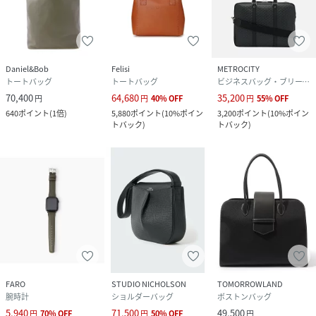
Daniel&Bob
Felisi
METROCITY
トートバッグ
トートバッグ
ビジネスバッグ・ブリーフケース
70,400
64,680
35,200
円
円
40
%
OFF
円
55
%
OFF
640
ポイント
(
1倍
)
5,880
ポイント
(
10%ポイン
3,200
ポイント
(
10%ポイン
トバック
)
トバック
)
FARO
STUDIO NICHOLSON
TOMORROWLAND
腕時計
ショルダーバッグ
ボストンバッグ
5,940
71,500
49,500
円
70
%
OFF
円
50
%
OFF
円