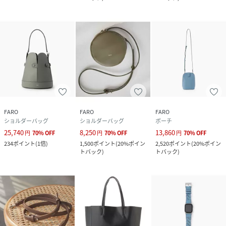
-イタリアスムースレザー-
南米のステアをイタリアで鞣し、丁寧に染色。
この革の柔らかさ・耐久性・発色の美しさは、イタリア ヴェ
ネト州 ヴィチェンツァならではの歴史あるノウハウの伝承に
よって生み出されています。
ラグジュアリーブランドでも多くの採用実績を誇る、この高
品質なグレードの牛革は、環境配慮と公正な取引を審査する
国際団体 ”Leather Working Group” の厳しい基準をクリ
アしたタンナーで生産されており、持続可能なモノづくりの
FARO
FARO
FARO
一助になっています。
ショルダーバッグ
ショルダーバッグ
ポーチ
25,740
8,250
13,860
円
70
%
OFF
円
70
%
OFF
円
70
%
OFF
234
ポイント
(
1倍
)
1,500
ポイント
(
20%ポイン
2,520
ポイント
(
20%ポイン
トバック
)
トバック
)
性別タイプ
ユニセックス
原産国
イタリア
素材
牛革
サイズ
FREE