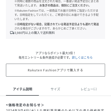
※同時に複数の商品を注文された場合、一番遅い発送予定日にまとめ
て発送いたします。
お急ぎの商品は、個別にご注文ください。
※Rakuten Fashionでは、一部商品でお届け日時をご指定いただけま
す。日時指定をしていただくと、ご希望の日にお届けできるよう手配
いたします。
※日時指定がない場合、記載されている発送予定日よりも遅れて発送
される場合がございますので、あらかじめご了承ください。
local_shipping
3,980
円以上の購入で送料無料
アプリならポイント最大3倍！
毎月エントリー＆条件達成が必要です。
詳しくはこちら
Rakuten Fashionアプリで購入する
アイテム説明
サイズ
レビュー(-)
<価格改定のお知らせ＞
2024年9月4日(水)より原料等高騰のため以下の通り価格改定