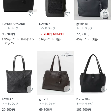
TOMORROWLAND
L’Avenir
gotairiku
トートバッグ
ハンドバッグ
トートバッグ
93,500
12,760
72,600
円
円
60
%
OFF
円
8,500
ポイント
(
10%ポイン
116
ポイント
(
1倍
)
660
ポイント
(
1倍
)
トバック
)
LOWARD
gotairiku
Daniel&Bob
トートバッグ
トートバッグ
トートバッグ
20,900
69,300
101,200
円
円
円