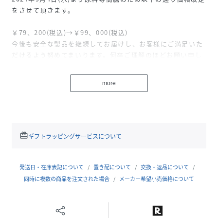
をさせて頂きます。
￥79、200(税込)→￥99、000(税込)
今後も安全な製品を継続してお届けし、お客様にご満足いた
だけるよう努めてまいります。何卒ご理解のほどお願い申し
上げますとともに、変わらぬご愛顧をお願い申し上げます。
【FARO/ファーロ】Calma Tote Large
more
【クラフトマンシップを体現したFAROを代表するシリー
ズ】
1泊2日程度のショートトラベルや出張にもお勧めなビッグト
ート
redeem
ギフトラッピングサービスについて
イタリアにて鞣した革本来のしなやかさを感じられる上質な
レザーを使用。
発送日・在庫表記について
置き配について
交換・返品について
時間をかけて染色することでた落ち着いた彩度を表現。使い
同時に複数の商品を注文された場合
メーカー希望小売価格について
込むほどに美しいエイジングを楽しむことが出来ます。
丁寧な縫製と断面の磨きは全て熟練した職人によって行われ
ており、シンプルなデザインの中にクラフトマンシップを感