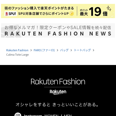
Rakuten Fashion
FARO (ファーロ)
バッグ
トートバッグ
navigate_next
navigate_next
navigate_next
navigate_next
Calma Tote Large
Instagram
WOMEN
/
MEN