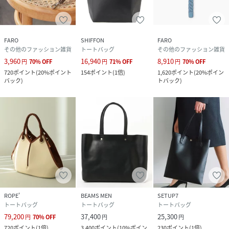
品番
HB2681_F2311B101
(
F2311B101-310-001 HB2681
)
FARO
SHIFFON
FARO
その他のファッション雑貨
トートバッグ
その他のファッション雑貨
3,960
16,940
8,910
円
70
%
OFF
円
71
%
OFF
円
70
%
OFF
720
ポイント
(
20%ポイント
154
ポイント
(
1倍
)
1,620
ポイント
(
20%ポイン
バック
)
トバック
)
ROPE'
BEAMS MEN
SETUP7
トートバッグ
トートバッグ
トートバッグ
79,200
37,400
25,300
円
70
%
OFF
円
円
720
ポイント
(
1倍
)
3,400
ポイント
(
10%ポイン
230
ポイント
(
1倍
)