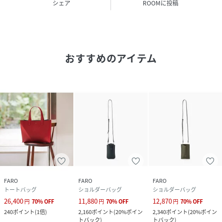
じられるよう仕上げています。
シェア
ROOMに投稿
-スペック-
内装
：ポケット(小)×2
外装
：ポケット(小)×1
おすすめのアイテム
-Calma シリーズ-
FAROにおけるクラフトマンシップを代表的に体現したシリ
ーズ。
穏やかな水面に浮かぶ波紋に見立てた曲線を落とし込んだデ
ザインは流行に左右されず、長く愛用できる落ち着きがあり
ます。
レザーとステッチとコバ、それぞれを同じ色ではなく、異な
るトーンとトーンを重ねることでグラデーションをつけシン
プルながら陰影を楽しめるように工夫。
イタリアスムースレザーと人工スエードを緻密に貼り合わ
せ、両サイドをコバ面で仕上げることで生まれるドレープの
FARO
FARO
FARO
美しさを楽しめます。
トートバッグ
ショルダーバッグ
ショルダーバッグ
26,400
11,880
12,870
凪のように穏やかな、安らぎや心地よさを感じるプロダクト
円
70
%
OFF
円
70
%
OFF
円
70
%
OFF
240
ポイント
(
1倍
)
2,160
ポイント
(
20%ポイン
2,340
ポイント
(
20%ポイン
をお楽しみください。
トバック
)
トバック
)