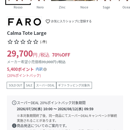
Rosso
Nero
Zinc
Noce
Sage
Oce
favorite_border
お気に入りショップに登録する
Calma Tote Large
star_border
star_border
star_border
star_border
star_border
(
-
件
)
29,700
円 /税込
70
%OFF
メーカー希望小売価格
99,000
円 /税込
5,400
ポイント
内訳
20%ポイントバック
SOLD OUT
SALE
スーパーDEAL
ギフトラッピング対象外
schedule
スーパーDEAL
20
%ポイントバック対象期間
2026/07/29(水) 10:00
〜
2026/08/12(水) 09:59
※本対象期間終了後、同一商品にてスーパーDEALキャンペーンが継続
実施されることがあります。
info
商品発送についてのご案内です。