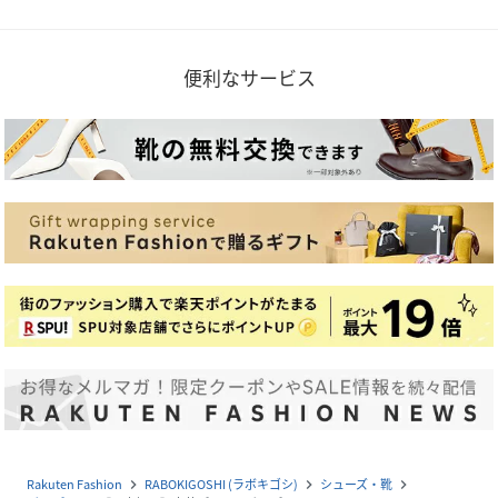
便利なサービス
Rakuten Fashion
RABOKIGOSHI (ラボキゴシ)
シューズ・靴
navigate_next
navigate_next
navigate_next