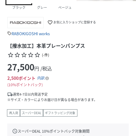
ブラック
グレー
ベージュ
favorite_border
お気に入りショップに登録する
RABOKIGOSHI works
sell
【撥水加工】本革プレーンパンプス
star_border
star_border
star_border
star_border
star_border
(
-
件
)
27,500
円 /税込
2,500
ポイント
内訳
10%ポイントバック
local_shipping
通常4-7日以内発送予定
※サイズ・カラーによりお届け日が異なる場合があります。
再入荷
スーパーDEAL
ギフトラッピング対象
schedule
スーパーDEAL
10
%ポイントバック対象期間