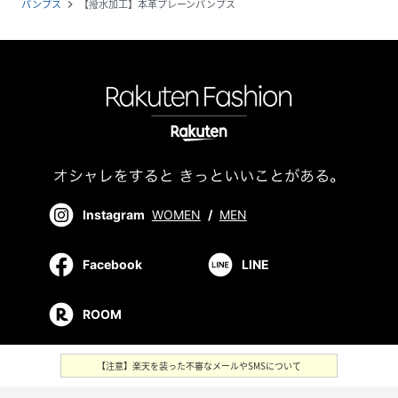
パンプス
【撥水加工】本革プレーンパンプス
navigate_next
Instagram
WOMEN
/
MEN
Facebook
LINE
ROOM
【注意】楽天を装った不審なメールやSMSについて