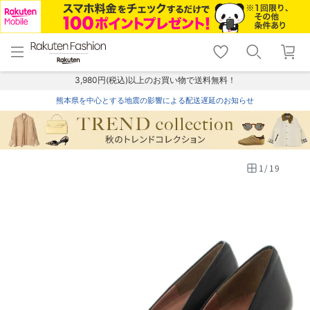
menu
home
search
favorite_border
shopping_cart
lock_outline
メニュー
トップ
検索
お気に入り
カート
ログイン
3,980円(税込)以上のお買い物で送料無料！
熊本県を中心とする地震の影響による配送遅延のお知らせ
1
/
19