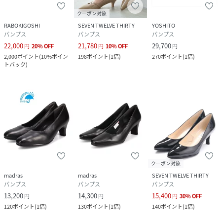
クーポン対象
RABOKIGOSHI
SEVEN TWELVE THIRTY
YOSHITO
パンプス
パンプス
パンプス
22,000
21,780
29,700
円
20
%
OFF
円
10
%
OFF
円
2,000
ポイント
(
10%ポイン
198
ポイント
(
1倍
)
270
ポイント
(
1倍
)
トバック
)
クーポン対象
madras
madras
SEVEN TWELVE THIRTY
パンプス
パンプス
パンプス
13,200
14,300
15,400
円
円
円
30
%
OFF
120
ポイント
(
1倍
)
130
ポイント
(
1倍
)
140
ポイント
(
1倍
)