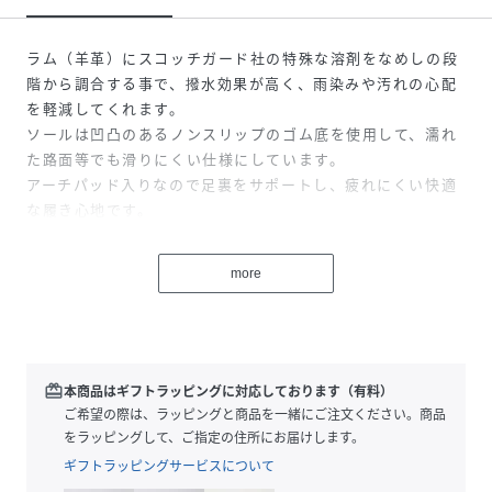
ラム（羊革）にスコッチガード社の特殊な溶剤をなめしの段
階から調合する事で、撥水効果が高く、雨染みや汚れの心配
を軽減してくれます。
ソールは凹凸のあるノンスリップのゴム底を使用して、濡れ
た路面等でも滑りにくい仕様にしています。
アーチパッド入りなので足裏をサポートし、疲れにくい快適
な履き心地です。
注：完全防水ではございません。またソールに加工はされて
more
おりますが、完全な滑り止めではありません。
※素材：撥水ラム（羊革）
※日本製
※rabokigoshiラボ・キゴシ
redeem
本商品はギフトラッピングに対応しております（有料）
※worksワークス
ご希望の際は、ラッピングと商品を一緒にご注文ください。商品
をラッピングして、ご指定の住所にお届けします。
ギフトラッピングサービスについて
性別タイプ
レディース