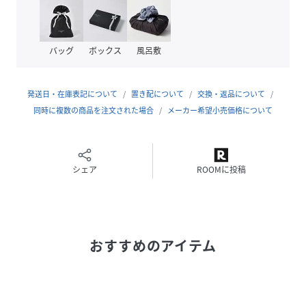
原産国
日本
素材
撥水ラム（羊革）
バッグ
ボックス
風呂敷
サイズ
22.5、23.0、23.5、24.0、24.5
発送日・在庫表記について
置き配について
交換・返品について
品番
HA3862_12684
同時に複数の商品を注文された場合
メーカー希望小売価格について
(
12684-GRE-225 HA3862
)
シェア
ROOMに投稿
おすすめのアイテム