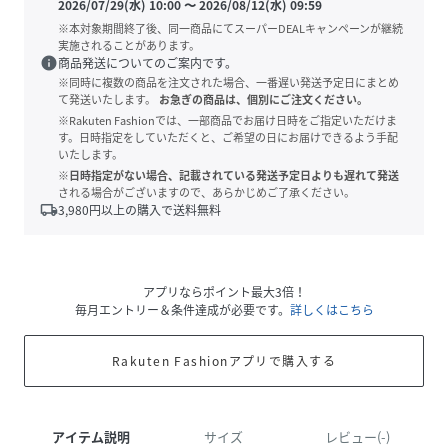
2026/07/29(水) 10:00
〜
2026/08/12(水) 09:59
※本対象期間終了後、同一商品にてスーパーDEALキャンペーンが継続
実施されることがあります。
info
商品発送についてのご案内です。
※同時に複数の商品を注文された場合、一番遅い発送予定日にまとめ
て発送いたします。
お急ぎの商品は、個別にご注文ください。
※Rakuten Fashionでは、一部商品でお届け日時をご指定いただけま
す。日時指定をしていただくと、ご希望の日にお届けできるよう手配
いたします。
※日時指定がない場合、記載されている発送予定日よりも遅れて発送
される場合がございますので、あらかじめご了承ください。
local_shipping
3,980
円以上の購入で送料無料
アプリならポイント最大3倍！
毎月エントリー＆条件達成が必要です。
詳しくはこちら
Rakuten Fashionアプリで購入する
アイテム説明
サイズ
レビュー(-)