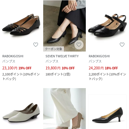
クーポン対象
RABOKIGOSHI
SEVEN TWELVE THIRTY
RABOKIGOSHI
パンプス
パンプス
パンプス
23,100
19,800
24,200
円
19
%
OFF
円
10
%
OFF
円
18
%
OFF
2,100
ポイント
(
10%ポイン
180
ポイント
(
1倍
)
2,200
ポイント
(
10%ポイン
トバック
)
トバック
)