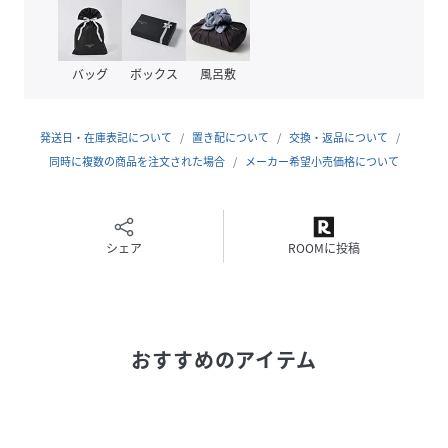
原産国
日本
素材
ラム（⽺⾰）
ラム（⽺⾰）
バッグ
ボックス
風呂敷
サイズ
22.5、23.0、23.5、24.0、24.5
発送日・在庫表記について
置き配について
交換・返品について
品番
HA3688_12683
同時に複数の商品を注文された場合
メーカー希望小売価格について
(
12683-GRY-225 HA3688
)
シェア
ROOMに投稿
おすすめのアイテム