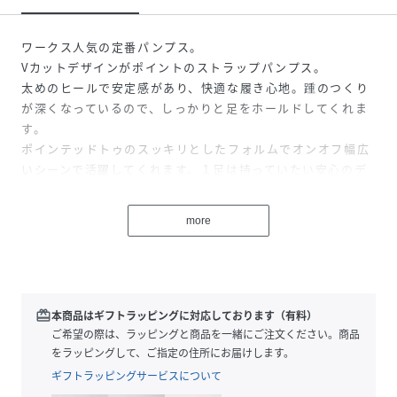
ワークス人気の定番パンプス。
Vカットデザインがポイントのストラップパンプス。
太めのヒールで安定感があり、快適な履き心地。踵のつくり
が深くなっているので、しっかりと足をホールドしてくれま
す。
ポインテッドトゥのスッキリとしたフォルムでオンオフ幅広
いシーンで活躍してくれます。１足は持っていたい安心のデ
ザイン。
more
※素材：ラム（⽺⾰）
※日本製
※rabokigoshiラボ・キゴシ
※worksワークス
redeem
本商品はギフトラッピングに対応しております（有料）
ご希望の際は、ラッピングと商品を一緒にご注文ください。商品
をラッピングして、ご指定の住所にお届けします。
性別タイプ
レディース
ギフトラッピングサービスについて