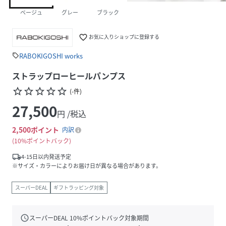
ベージュ
グレー
ブラック
favorite_border
お気に入りショップに登録する
RABOKIGOSHI works
sell
ストラップローヒールパンプス
star_border
star_border
star_border
star_border
star_border
(
-
件
)
27,500
円 /税込
2,500
ポイント
内訳
10%ポイントバック
local_shipping
4-15日以内発送予定
※サイズ・カラーによりお届け日が異なる場合があります。
スーパーDEAL
ギフトラッピング対象
schedule
スーパーDEAL
10
%ポイントバック対象期間