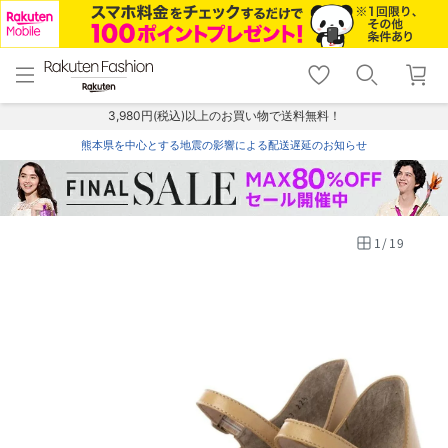
menu
home
search
favorite_border
shopping_cart
lock_outline
メニュー
トップ
検索
お気に入り
カート
ログイン
3,980円(税込)以上のお買い物で送料無料！
熊本県を中心とする地震の影響による配送遅延のお知らせ
1
/
19