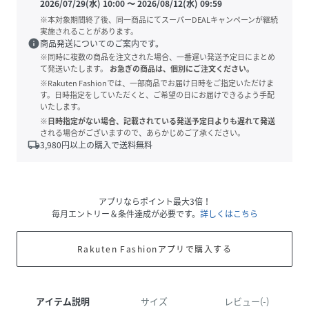
2026/07/29(水) 10:00
〜
2026/08/12(水) 09:59
※本対象期間終了後、同一商品にてスーパーDEALキャンペーンが継続
実施されることがあります。
info
商品発送についてのご案内です。
※同時に複数の商品を注文された場合、一番遅い発送予定日にまとめ
て発送いたします。
お急ぎの商品は、個別にご注文ください。
※Rakuten Fashionでは、一部商品でお届け日時をご指定いただけま
す。日時指定をしていただくと、ご希望の日にお届けできるよう手配
いたします。
※日時指定がない場合、記載されている発送予定日よりも遅れて発送
される場合がございますので、あらかじめご了承ください。
local_shipping
3,980
円以上の購入で送料無料
アプリならポイント最大3倍！
毎月エントリー＆条件達成が必要です。
詳しくはこちら
Rakuten Fashionアプリで購入する
アイテム説明
サイズ
レビュー(-)