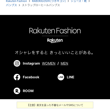
Rakuten Fashion
RABOKIGOSHI (ラボキゴシ)
シューズ・靴
navigate_next
navigate_next
navigate_next
パンプス
ストラップローヒールパンプス
navigate_next
Instagram
WOMEN
/
MEN
Facebook
LINE
ROOM
【注意】楽天を装った不審なメールやSMSについて