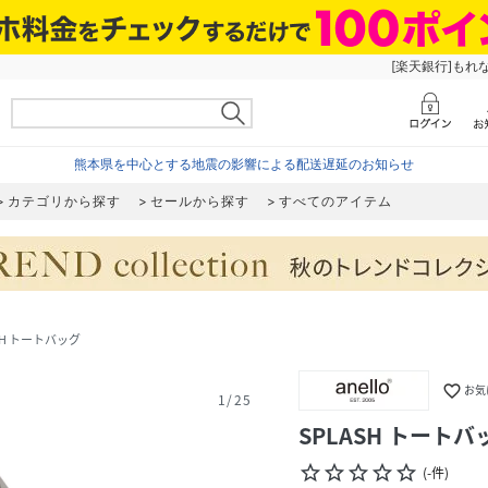
[楽天銀行]もれ
熊本県を中心とする地震の影響による配送遅延のお知らせ
カテゴリから探す
セールから探す
すべてのアイテム
SH トートバッグ
favorite_border
お気
1
/
25
SPLASH トートバ
star_border
star_border
star_border
star_border
star_border
(
-
件
)