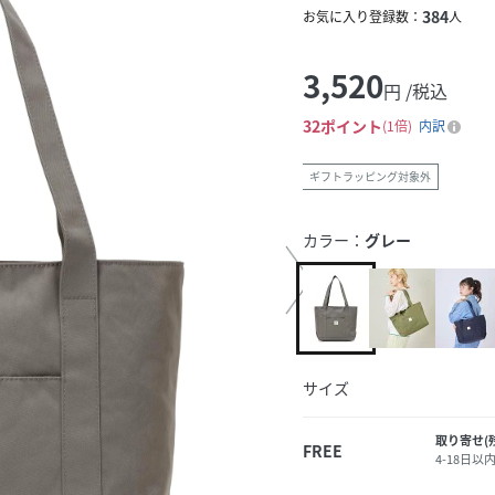
384
お気に入り登録数：
人
3,520
円 /税込
32
ポイント
1倍
内訳
ギフトラッピング対象外
カラー：
グレー
サイズ
取り寄せ(
FREE
4-18日以