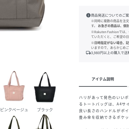
info
商品発送についてのご案
※同時に複数の商品を注文
す。
お急ぎの商品は、個
※Rakuten Fashi
ていただくと、ご希望の日
※日時指定がない場合、記
いますので、あらかじめご
local_shipping
3,980
円以上の購入で送
アイテム説明
ハリがあって発色のいい
るトートバッグは、A4サ
ピンクベージュ
ブラック
良い長さのハンドルがポ
畳み傘を収納できるポケッ