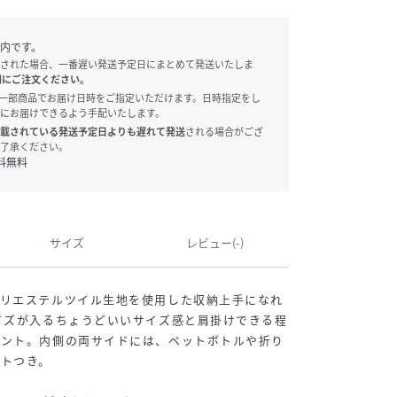
内です。
された場合、一番遅い発送予定日にまとめて発送いたしま
別にご注文ください。
onでは、一部商品でお届け日時をご指定いただけます。日時指定をし
にお届けできるよう手配いたします。
載されている発送予定日よりも遅れて発送
される場合がござ
了承ください。
料無料
サイズ
レビュー(-)
ポリエステルツイル生地を使用した収納上手になれ
イズが入るちょうどいいサイズ感と肩掛けできる程
イント。内側の両サイドには、ペットボトルや折り
トつき。