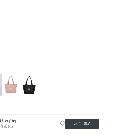
残りわずか)
favorite_border
かごに追加
内発送予定