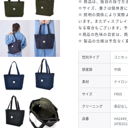
※ 商品は、独自の採寸方
※サイズ、重さは個体差
※ 照明の関係により実際
います。またディスプレイ
なる場合もございます。
※商品の色味の目安は、
※ 製品の仕様は予告なく
性別タイプ
ユニセッ
原産国
中国
素材
ナイロン
サイズ
FREE
クリーニング
表記なし
品番
HA2449
(
ATB202