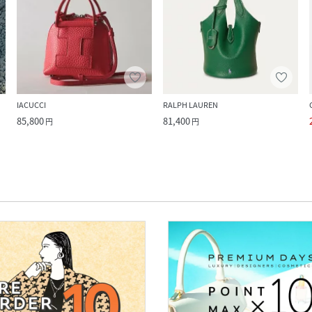
IACUCCI
RALPH LAUREN
85,800
81,400
円
円