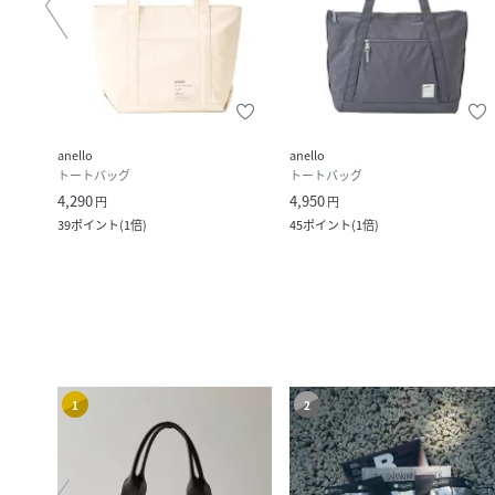
anello
anello
トートバッグ
トートバッグ
4,290
4,950
円
円
ク
)
39
ポイント
(
1倍
)
45
ポイント
(
1倍
)
1
2