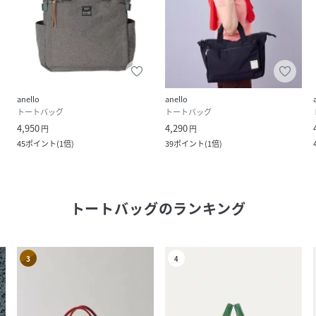
anello
anello
トートバッグ
トートバッグ
4,950
4,290
円
円
45
ポイント
(
1倍
)
39
ポイント
(
1倍
)
トートバッグ
のランキング
3
4