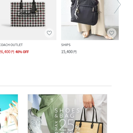
COACH OUTLET
SHIPS
beauti
26,400
15,400
71,5
円
40
%
OFF
円