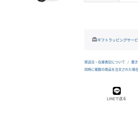
redeem
ギフトラッピングサービ
発送日・在庫表記について
置き
同時に複数の商品を注文された場
LINEで送る