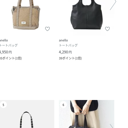
anello
anello
anello
トートバッグ
トートバッグ
トー
4,950
4,290
5,390
円
円
45
ポイント
(
1倍
)
39
ポイント
(
1倍
)
49
ポ
5
6
7