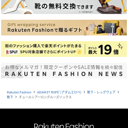
Rakuten Fashion
ADAM ET ROPE' (アダムエロペ)
靴下・レッグウェア
navigate_next
navigate_next
navigate_next
靴下
チュールシアーロングルーズソックス
navigate_next