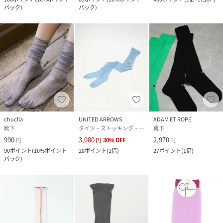
バック
)
バック
)
chuclla
UNITED ARROWS
ADAM ET ROPE'
靴下
タイツ・ストッキング・パンスト
靴下
990
3,080
2,970
円
円
30
%
OFF
円
90
ポイント
(
10%ポイント
28
ポイント
(
1倍
)
27
ポイント
(
1倍
)
バック
)