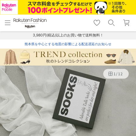
menu
home
search
favorite_border
shopping_cart
lock_outline
メニュー
トップ
検索
お気に入り
カート
ログイン
3,980円(税込)以上のお買い物で送料無料！
熊本県を中心とする地震の影響による配送遅延のお知らせ
1
/
12