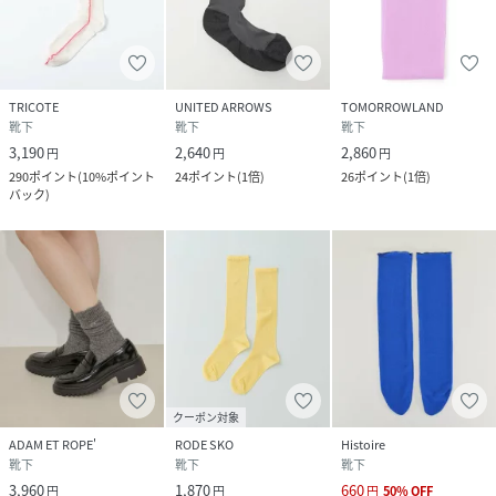
TRICOTE
UNITED ARROWS
TOMORROWLAND
靴下
靴下
靴下
3,190
2,640
2,860
円
円
円
290
ポイント
(
10%ポイント
24
ポイント
(
1倍
)
26
ポイント
(
1倍
)
バック
)
クーポン対象
ADAM ET ROPE'
RODE SKO
Histoire
靴下
靴下
靴下
3,960
1,870
660
円
円
円
50
%
OFF