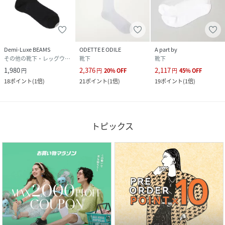
Demi-Luxe BEAMS
ODETTE E ODILE
A part by
その他の靴下・レッグウェア
靴下
靴下
1,980
2,376
2,117
円
円
20
%
OFF
円
45
%
OFF
18
ポイント
(
1倍
)
21
ポイント
(
1倍
)
19
ポイント
(
1倍
)
トピックス