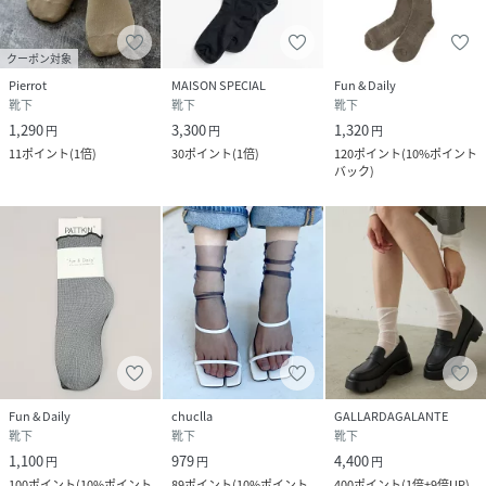
クーポン対象
Pierrot
MAISON SPECIAL
Fun & Daily
靴下
靴下
靴下
1,290
3,300
1,320
円
円
円
11
ポイント
(
1倍
)
30
ポイント
(
1倍
)
120
ポイント
(
10%ポイント
バック
)
Fun & Daily
chuclla
GALLARDAGALANTE
靴下
靴下
靴下
1,100
979
4,400
円
円
円
100
ポイント
(
10%ポイント
89
ポイント
(
10%ポイント
400
ポイント
(
1倍+9倍UP
)