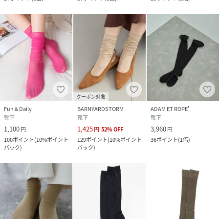
クーポン対象
Fun & Daily
BARNYARDSTORM
ADAM ET ROPE'
靴下
靴下
靴下
1,100
1,425
3,960
円
円
52
%
OFF
円
100
ポイント
(
10%ポイント
129
ポイント
(
10%ポイント
36
ポイント
(
1倍
)
バック
)
バック
)