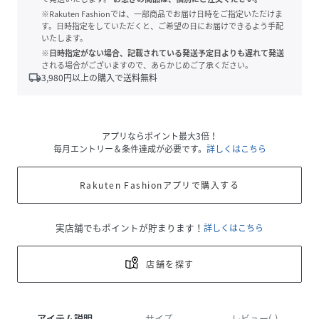
※Rakuten Fashionでは、一部商品でお届け日時をご指定いただけま
す。日時指定をしていただくと、ご希望の日にお届けできるよう手配
いたします。
※日時指定がない場合、記載されている発送予定日よりも遅れて発送
される場合がございますので、あらかじめご了承ください。
local_shipping
3,980
円以上の購入で送料無料
アプリならポイント最大3倍！
毎月エントリー＆条件達成が必要です。
詳しくはこちら
Rakuten Fashionアプリで購入する
実店舗でもポイントが貯まります！
詳しくはこちら
店舗を探す
アイテム説明
サイズ
レビュー(-)