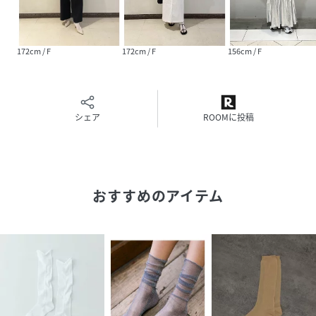
原産国
ブラック（01）：日本製｜ホワイト（10）：日
本製
172cm / F
172cm / F
156cm / F
素材
ブラック（01）：ポリエステル 100%｜ホワイ
ト（10）：ポリエステル 100%
サイズ
F
シェア
ROOMに投稿
品番
GZ0829_GAR03010
(
GAR03010-01-099 GZ0829
)
おすすめのアイテム