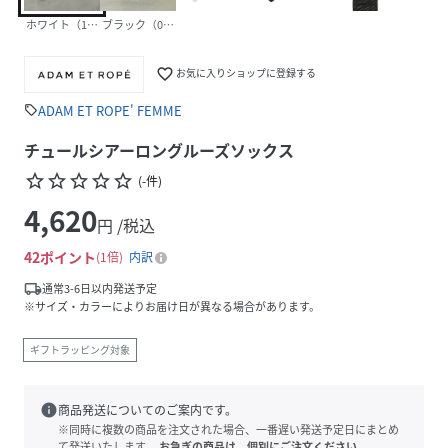
ホワイト（10）
ブラック（01）
favorite_border
お気に入りショップに登録する
ADAM ET ROPE' FEMME
sell
チュールシアーロングルーズソックス
star_border
star_border
star_border
star_border
star_border
(
-
件
)
4,620
円 /税込
42
ポイント
1倍
内訳
local_shipping
通常3-6日以内発送予定
※サイズ・カラーによりお届け日が異なる場合があります。
ギフトラッピング対象
info
商品発送についてのご案内です。
※同時に複数の商品を注文された場合、一番遅い発送予定日にまとめ
て発送いたします。
お急ぎの商品は、個別にご注文ください。