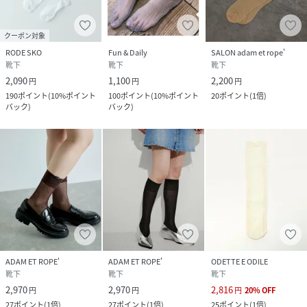
クーポン対象
RODE SKO
Fun & Daily
SALON adam et rope'
靴下
靴下
靴下
2,090
1,100
2,200
円
円
円
190
ポイント
(
10%ポイント
100
ポイント
(
10%ポイント
20
ポイント
(
1倍
)
バック
)
バック
)
ADAM ET ROPE'
ADAM ET ROPE'
ODETTE E ODILE
靴下
靴下
靴下
2,970
2,970
2,816
円
円
円
20
%
OFF
27
ポイント
(
1倍
)
27
ポイント
(
1倍
)
25
ポイント
(
1倍
)