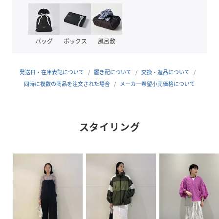
用することにより、モードなコーディネートの足元にもぴっ
たりの一足。
【Color】
バッグ
ボックス
風呂敷
コーディネートに取り入れやすい、ブラックとホワイトの2
色展開。
発送日・在庫表記について
置き配について
交換・返品について
【Stylingpoint】
同時に複数の商品を注文された場合
メーカー希望小売価格について
華奢でエレガントなサンダルから、ボリュームソールサンダ
ルやブーツまで、様々な足元のアクセントにぜひ。
スタイリング
---------------
光沢感:なし
透け感:あり
伸縮性:あり
生地の厚さ:薄手
---------------
性別タイプ
レディース