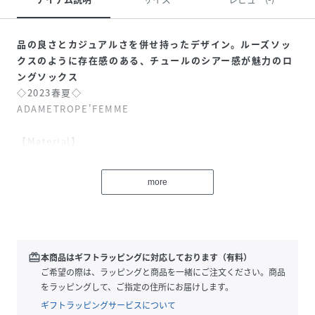
品の良さとカジュアルさを併せ持ったデザイン。ルーズソッ
クスのように存在感のある、チュールのシアー感が魅力のロ
ングソックス
◇2023春夏◇
ADAMETROPE'FEMME
【Material】
上質なジャパンクオリティならではの、細番手の糸で編まれ
た非常に繊細なチュール素材。ストレッチ性があり足にフィ
more
ットする、ソフトで目の細かいなめらかな風合いが特徴。
【Design】
中心のメローミシンステッチが効いたロングチュールソック
ス。ルーズソックスのように、くしゅくしゅとさせて着用す
redeem
本商品はギフトラッピングに対応しております（有料）
るのがおすすめのデザインで、シンプルなスタイリングに合
ご希望の際は、ラッピングと商品を一緒にご注文ください。商品
わせるだけで程良くアクセントになり、足元からトレンド感
をラッピングして、ご指定の住所にお届けします。
を演出してくれるアイテム。繊細なストレッチチュールを使
ギフトラッピングサービスについて