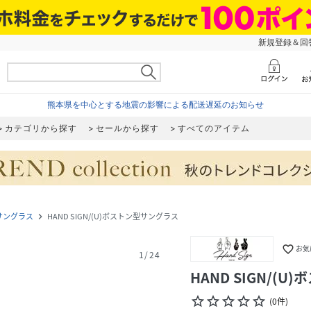
新規登録＆回答
熊本県を中心とする地震の影響による配送遅延のお知らせ
カテゴリから探す
セールから探す
すべてのアイテム
サングラス
HAND SIGN/(U)ボストン型サングラス
navigate_next
favorite_border
お気
1
/
24
HAND SIGN/(
star_border
star_border
star_border
star_border
star_border
(
0
件
)