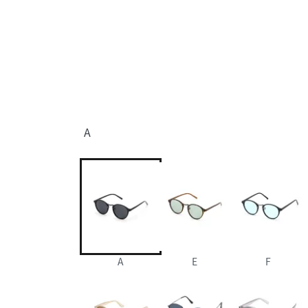
A
A
E
F