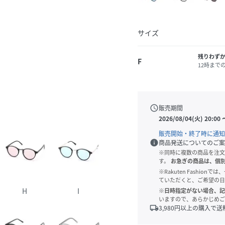
サイズ
残りわず
F
12時まで
schedule
販売期間
2026/08/04(火) 20:00
販売開始・終了時に通知
info
商品発送についてのご案
※同時に複数の商品を注文
す。
お急ぎの商品は、個
※Rakuten Fashi
ていただくと、ご希望の日
H
I
※日時指定がない場合、記
いますので、あらかじめご
local_shipping
3,980
円以上の購入で送