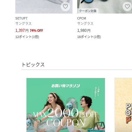
クーポン対象
SETUP7
CPCM
サングラス
サングラス
1,397
1,980
円
74
%
OFF
円
12
ポイント
(
1倍
)
18
ポイント
(
1倍
)
トピックス