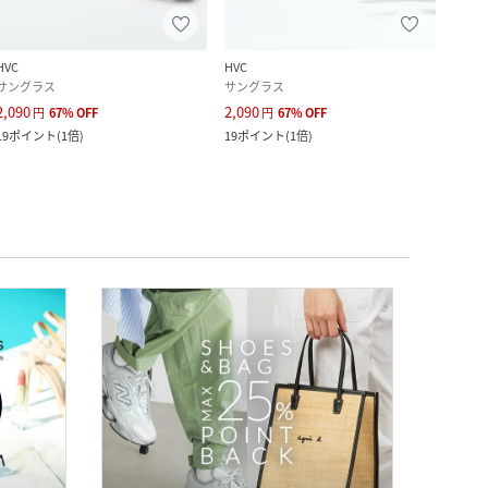
HVC
HVC
SETU
サングラス
サングラス
サン
2,090
2,090
1,698
円
67
%
OFF
円
67
%
OFF
19
ポイント
(
1倍
)
19
ポイント
(
1倍
)
15
ポ