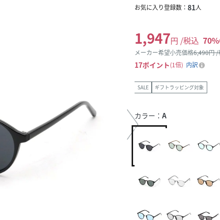
81
お気に入り登録数：
人
1,947
円 /税込
70
%
メーカー希望小売価格
6,490
円 
17
ポイント
1倍
内訳
SALE
ギフトラッピング対象
カラー：
A