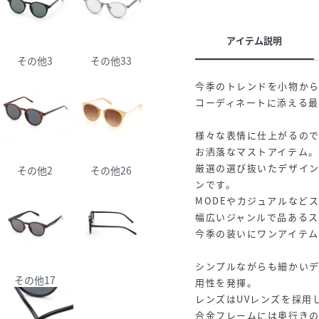
アイテム説明
その他3
その他33
今季のトレンドを小物か
コーディネートに添える
様々な表情に仕上がるの
お洒落なマストアイテム。
厳選の選び抜いたデザイ
その他2
その他26
ンです。
MODEやカジュアルなど
幅広いジャンルで品あるス
今季の装いにワンアイテム
シンプルながらも細かい
その他17
用性を発揮。
レンズはUVレンズを採用
合金フレームには奥行き