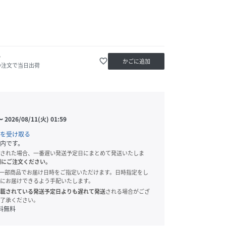
か
favorite_border
かごに追加
の注文で当日出荷
〜
2026/08/11(火) 01:59
を受け取る
内です。
された場合、一番遅い発送予定日にまとめて発送いたしま
別にご注文ください。
onでは、一部商品でお届け日時をご指定いただけます。日時指定をし
にお届けできるよう手配いたします。
載されている発送予定日よりも遅れて発送
される場合がござ
了承ください。
料無料