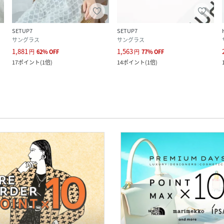
SETUP7
SETUP7
サングラス
サングラス
1,881
1,563
円
62
%
OFF
円
77
%
OFF
17
ポイント
(
1倍
)
14
ポイント
(
1倍
)