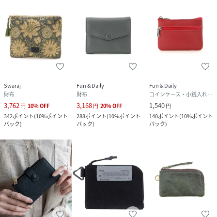
Swaraj
Fun & Daily
Fun & Daily
財布
財布
コインケース・小銭入れ・札入れ
3,762
3,168
1,540
円
10
%
OFF
円
20
%
OFF
円
342
ポイント
(
10%ポイント
288
ポイント
(
10%ポイント
140
ポイント
(
10%ポイント
バック
)
バック
)
バック
)