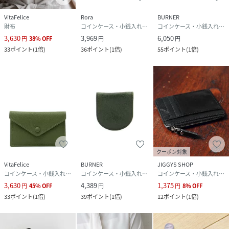
VitaFelice
Rora
BURNER
財布
コインケース・小銭入れ・札入れ
コインケース・小銭入れ・札入れ
3,630
3,969
6,050
円
38
%
OFF
円
円
33
ポイント
(
1倍
)
36
ポイント
(
1倍
)
55
ポイント
(
1倍
)
クーポン対象
VitaFelice
BURNER
JIGGYS SHOP
コインケース・小銭入れ・札入れ
コインケース・小銭入れ・札入れ
コインケース・小銭入れ・札入れ
3,630
4,389
1,375
円
45
%
OFF
円
円
8
%
OFF
33
ポイント
(
1倍
)
39
ポイント
(
1倍
)
12
ポイント
(
1倍
)