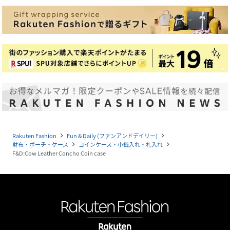
Rakuten Fashion
Fun & Daily (ファンアンドデイリー)
navigate_next
navigate_next
財布・ポーチ・ケース
コインケース・小銭入れ・札入れ
navigate_next
navigate_next
F&D:Cow Leather Concho Coin case