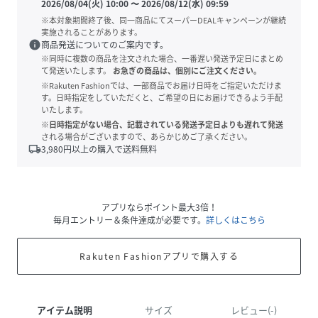
2026/08/04(火) 10:00
〜
2026/08/12(水) 09:59
※本対象期間終了後、同一商品にてスーパーDEALキャンペーンが継続
実施されることがあります。
info
商品発送についてのご案内です。
※同時に複数の商品を注文された場合、一番遅い発送予定日にまとめ
て発送いたします。
お急ぎの商品は、個別にご注文ください。
※Rakuten Fashionでは、一部商品でお届け日時をご指定いただけま
す。日時指定をしていただくと、ご希望の日にお届けできるよう手配
いたします。
※日時指定がない場合、記載されている発送予定日よりも遅れて発送
される場合がございますので、あらかじめご了承ください。
local_shipping
3,980
円以上の購入で送料無料
アプリならポイント最大3倍！
毎月エントリー＆条件達成が必要です。
詳しくはこちら
Rakuten Fashionアプリで購入する
アイテム説明
サイズ
レビュー(-)