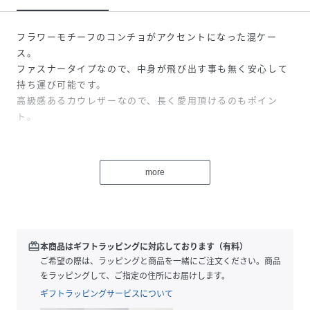
フラワーモチーフのコンチョがアクセントになった混ケー
ス。
ファスナータイプなので、中身が飛び出す事も無く安心して
持ち運び可能です。
高級感あるカウレザーなので、長く愛用頂けるのもポイン
ト。
性別タイプ
ユニセックス
more
サイズ
FREE
品番
GX0229_556
(
556-610153-009-06 GX0229
)
redeem
本商品はギフトラッピングに対応しております（有料）
ご希望の際は、ラッピングと商品を一緒にご注文ください。商品
をラッピングして、ご指定の住所にお届けします。
ギフトラッピングサービスについて