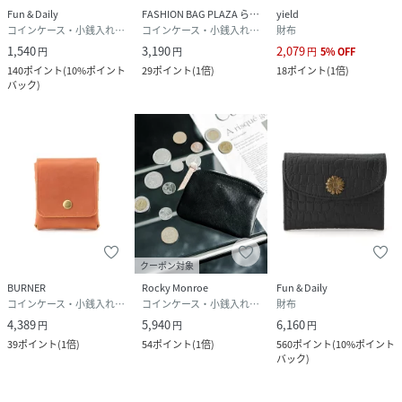
Fun & Daily
FASHION BAG PLAZA らみー
yield
コインケース・小銭入れ・札入れ
コインケース・小銭入れ・札入れ
財布
1,540
3,190
2,079
円
円
円
5
%
OFF
140
ポイント
(
10%ポイント
29
ポイント
(
1倍
)
18
ポイント
(
1倍
)
バック
)
クーポン対象
BURNER
Rocky Monroe
Fun & Daily
コインケース・小銭入れ・札入れ
コインケース・小銭入れ・札入れ
財布
4,389
5,940
6,160
円
円
円
39
ポイント
(
1倍
)
54
ポイント
(
1倍
)
560
ポイント
(
10%ポイント
バック
)