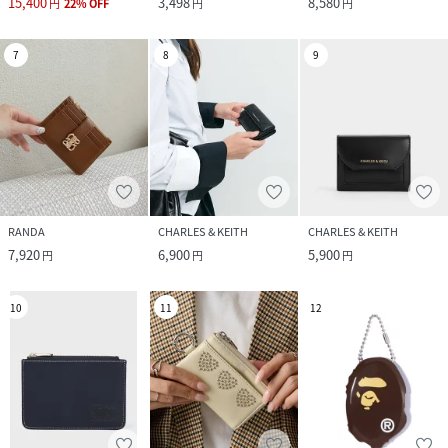
15,400
3,498
8,580
円
22
%
OFF
円
円
7
8
9
RANDA
CHARLES & KEITH
CHARLES & KEITH
7,920
6,900
5,900
円
円
円
10
11
12