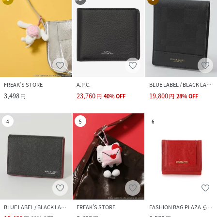
FREAK’S STORE
A.P.C.
BLUE LABEL / BLACK LABEL CRESTBRIDGE
3,498
23,760
19,800
円
円
40
%
OFF
円
28
%
OFF
4
5
6
BLUE LABEL / BLACK LABEL CRESTBRIDGE
FREAK’S STORE
FASHION BAG PLAZA らみー