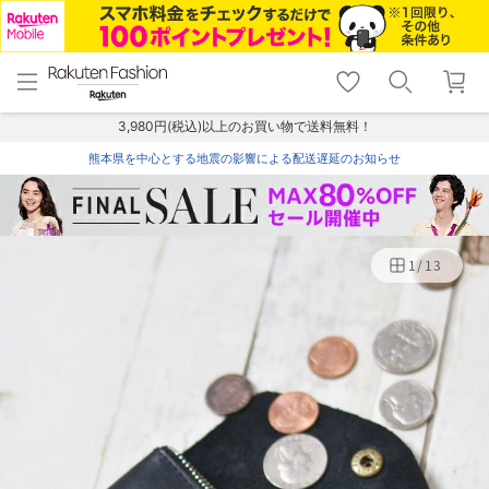
menu
home
search
favorite_border
shopping_cart
lock_outline
メニュー
トップ
検索
お気に入り
カート
ログイン
3,980円(税込)以上のお買い物で送料無料！
熊本県を中心とする地震の影響による配送遅延のお知らせ
1
/
13