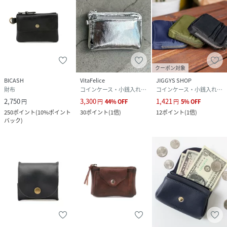
クーポン対象
BICASH
VitaFelice
JIGGYS SHOP
財布
コインケース・小銭入れ・札入れ
コインケース・小銭入れ・札入れ
2,750
3,300
1,421
円
円
44
%
OFF
円
5
%
OFF
250
ポイント
(
10%ポイント
30
ポイント
(
1倍
)
12
ポイント
(
1倍
)
バック
)