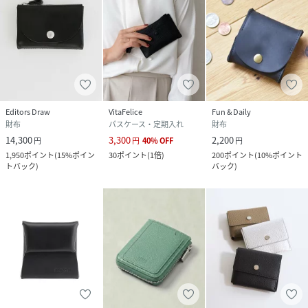
Editors Draw
VitaFelice
Fun & Daily
財布
パスケース・定期入れ
財布
14,300
3,300
2,200
円
円
40
%
OFF
円
1,950
ポイント
(
15%ポイン
30
ポイント
(
1倍
)
200
ポイント
(
10%ポイント
トバック
)
バック
)