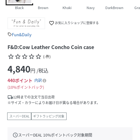
Black
Brown
Khaki
Navy
DarkBrown
Gra
favorite_border
お気に入りショップに登録する
Fun&Daily
sell
F&D:Cow Leather Concho Coin case
star_border
star_border
star_border
star_border
star_border
(
-
件
)
4,840
円 /税込
440
ポイント
内訳
10%ポイントバック
local_shipping
12時までの注文で当日出荷
※サイズ・カラーによりお届け日が異なる場合があります。
スーパーDEAL
ギフトラッピング対象
schedule
スーパーDEAL
10
%ポイントバック対象期間