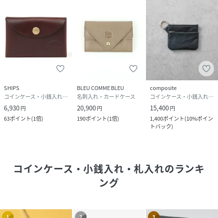
SHIPS
BLEU COMME BLEU
composite
コインケース・小銭入れ・札入れ
名刺入れ・カードケース
コインケース・小銭入れ・札入れ
6,930
20,900
15,400
円
円
円
63
ポイント
(
1倍
)
190
ポイント
(
1倍
)
1,400
ポイント
(
10%ポイン
トバック
)
コインケース・小銭入れ・札入れ
のランキ
ング
1
2
3