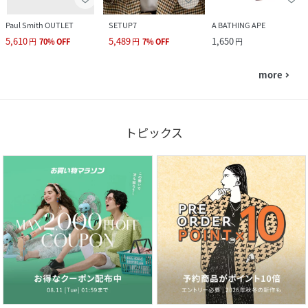
Paul Smith OUTLET
SETUP7
A BATHING APE
5,610
5,489
1,650
円
70
%
OFF
円
7
%
OFF
円
more
navigate_next
トピックス