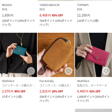
BICASH
TAKEO KIKUCHI
TOPKAPI
財布
財布
財布
1,650
8,408
12,100
円
円
45
%
OFF
円
150
ポイント
(
10%ポイント
764
ポイント
(
10%ポイント
110
ポイント
(
1倍
)
バック
)
バック
)
VitaFelice
Fun & Daily
VitaFelice
コインケース・小銭入れ・札入れ
コインケース・小銭入れ・札入れ
名刺入れ・カードケース
2,970
2,816
4,400
円
40
%
OFF
円
20
%
OFF
円
42
%
OFF
27
ポイント
(
1倍
)
256
ポイント
(
10%ポイント
1,000
ポイント
(
25%ポイン
バック
)
トバック
)