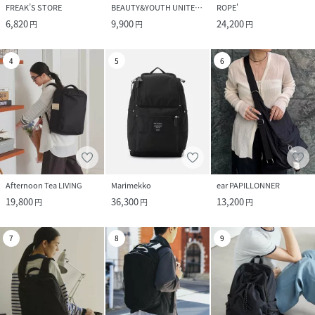
FREAK’S STORE
BEAUTY&YOUTH UNITED ARROWS
ROPE'
6,820
9,900
24,200
円
円
円
4
5
6
Afternoon Tea LIVING
Marimekko
ear PAPILLONNER
19,800
36,300
13,200
円
円
円
7
8
9