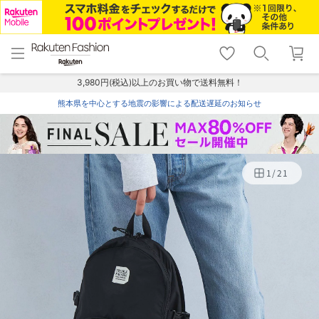
menu
home
search
favorite_border
shopping_cart
lock_outline
メニュー
トップ
検索
お気に入り
カート
ログイン
3,980円(税込)以上のお買い物で送料無料！
熊本県を中心とする地震の影響による配送遅延のお知らせ
1
/
21