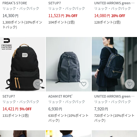
FREAK’S STORE
SETUP7
UNITED ARROWS green label relaxing
リュック・バックパック
リュック・バックパック
リュック・バックパック
14,300
11,523
14,080
円
円
3
%
OFF
円
20
%
OFF
1,300
ポイント
(
10%ポイン
104
ポイント
(
1倍
)
128
ポイント
(
1倍
)
トバック
)
SETUP7
ADAM ET ROPE'
UNITED ARROWS green label relaxing
リュック・バックパック
リュック・バックパック
リュック・バックパック
14,421
6,930
7,920
円
5
%
OFF
円
円
131
ポイント
(
1倍
)
630
ポイント
(
10%ポイント
720
ポイント
(
10%ポイント
バック
)
バック
)