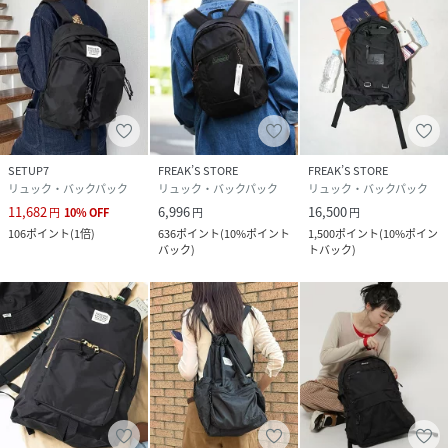
SETUP7
FREAK’S STORE
FREAK’S STORE
リュック・バックパック
リュック・バックパック
リュック・バックパック
11,682
6,996
16,500
円
10
%
OFF
円
円
106
ポイント
(
1倍
)
636
ポイント
(
10%ポイント
1,500
ポイント
(
10%ポイン
バック
)
トバック
)