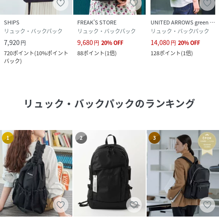
SHIPS
FREAK’S STORE
UNITED ARROWS green label relaxing
リュック・バックパック
リュック・バックパック
リュック・バックパック
7,920
9,680
14,080
円
円
20
%
OFF
円
20
%
OFF
720
ポイント
(
10%ポイント
88
ポイント
(
1倍
)
128
ポイント
(
1倍
)
バック
)
リュック・バックパック
のランキング
1
2
3