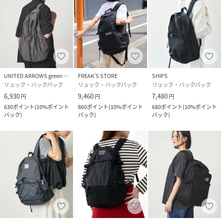
(
36325991954-09-00 GU2415
)
UNITED ARROWS green label relaxing
FREAK’S STORE
SHIPS
リュック・バックパック
リュック・バックパック
リュック・バックパック
6,930
9,460
7,480
円
円
円
630
ポイント
(
10%ポイント
860
ポイント
(
10%ポイント
680
ポイント
(
10%ポイント
バック
)
バック
)
バック
)