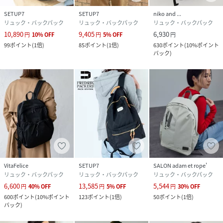
SETUP7
SETUP7
niko and ...
リュック・バックパック
リュック・バックパック
リュック・バックパック
10,890
9,405
6,930
円
10
%
OFF
円
5
%
OFF
円
99
ポイント
(
1倍
)
85
ポイント
(
1倍
)
630
ポイント
(
10%ポイント
バック
)
VitaFelice
SETUP7
SALON adam et rope'
リュック・バックパック
リュック・バックパック
リュック・バックパック
6,600
13,585
5,544
円
40
%
OFF
円
5
%
OFF
円
30
%
OFF
600
ポイント
(
10%ポイント
123
ポイント
(
1倍
)
50
ポイント
(
1倍
)
バック
)