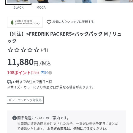
BLACK
MOCA
favorite_border
お気に入りショップに登録する
【別注】<FREDRIK PACKERS>バックパック M / リュ
ック
star_border
star_border
star_border
star_border
star_border
(
-
件
)
11,880
円 /税込
108
ポイント
1倍
内訳
local_shipping
12時までの注文で当日出荷
※サイズ・カラーによりお届け日が異なる場合があります。
ギフトラッピング対象外
info
商品発送についてのご案内です。
※同時に複数の商品を注文された場合、一番遅い発送予定日にまとめ
て発送いたします。
お急ぎの商品は、個別にご注文ください。