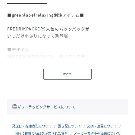
■greenlabelrelaxing別注アイテム■
FREDRIKPACKERS人気のバックパックが
少しだけ小ぶりになって新登場!
■デザイン
FREDRIKPACKERSでも一番人気のモデル
”210DDAYPACKTIPI”をベースに、別注をご用意しました!
more
デイリー使いしやすくカジュアル過ぎない！をポイントに、
インラインよりサイズを少しだけ小さくし（約10％小さくし
ております）
ハーネス部分のボリューム感をおさえた仕様にアップデー
ト。
redeem
ギフトラッピングサービスについて
■素材
210DOXFORDNYLONとHEAVYMESHのコンビ
発送日・在庫表記について
置き配について
交換・返品について
同時に複数の商品を注文された場合
メーカー希望小売価格について