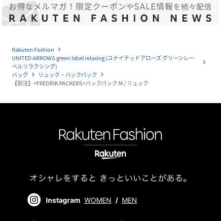
Rakuten Fashion
navigate_next
UNITED ARROWS green label relaxing (ユナイテッドアローズ グリーンレー
navigate_next
ベルリラクシング)
バッグ
リュック・バックパック
navigate_next
navigate_next
【別注】<FREDRIK PACKERS>バックパック M / リュック
Instagram
WOMEN
/
MEN