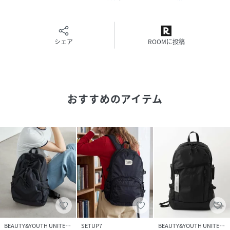
■コーディネート
軽めで容量も兼ね備えているため、ユニセックスでのデイリ
ー使いはもちろん、
シェア
ROOMに投稿
マザーズバッグとしてもおすすめです。
・内ポケット×4つ（内1つはメッシュポケット）
・シリーズで別品番もございます。（品番:36325991669）
おすすめのアイテム
＜FREDRIKPACKERS(フレドリックパッカーズ)＞
自転車でも徒歩でも、幅広いシチュエーションでアクティブ
に快適に
【モノ】を運べることを目指している
『FREDRIKPACKERS（フレドリックパッカーズ）』。
【注意事項】
※画像の商品はサンプルです。
※商品を使用前に、タグ等に記載されている「取り扱い上の
注意書き」、「洗濯表示」を必ずご確認ください。
※商品画像は、光の当たり具合やパソコンなどの閲覧環境に
BEAUTY&YOUTH UNITED ARROWS
SETUP7
BEAUTY&YOUTH UNITED ARROWS