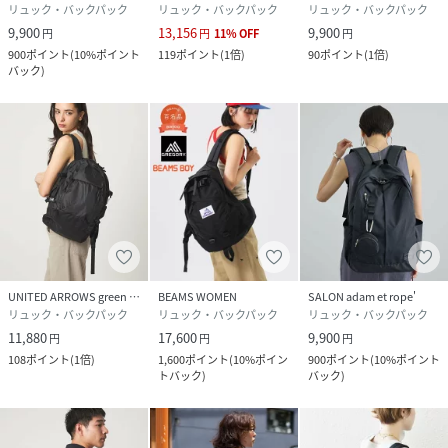
より、実際の色味と異なって見える場合がございます。予め
リュック・バックパック
リュック・バックパック
リュック・バックパック
ご了承ください。
9,900
13,156
9,900
円
円
11
%
OFF
円
※商品の色味の目安は、商品単体の画像をご参照ください。
900
ポイント
(
10%ポイント
119
ポイント
(
1倍
)
90
ポイント
(
1倍
)
バック
)
店舗へお問い合わせの際は、全国のgreenlabelrelaxing各
店舗まで下記の品名/品番をお申し付けください。
品名：EXFREDRIK/PMOTRBPMID品番：36325991954
身長170B86W61H90着用サイズ：FREE
性別タイプ
レディース
原産国
-
UNITED ARROWS green label relaxing
BEAMS WOMEN
SALON adam et rope'
素材
-
リュック・バックパック
リュック・バックパック
リュック・バックパック
11,880
17,600
9,900
円
円
円
サイズ
FREE
108
ポイント
(
1倍
)
1,600
ポイント
(
10%ポイン
900
ポイント
(
10%ポイント
トバック
)
バック
)
クリーニング
-
品番
GU2415_36325991954