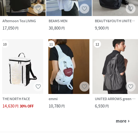
Afternoon Tea LIVING
BEAMS MEN
BEAUTY&YOUTH UNITED ARROWS
17,050
30,800
9,900
円
円
円
10
11
12
THE NORTH FACE
emmi
UNITED ARROWS green label relaxing
14,630
10,780
6,930
円
30
%
OFF
円
円
more
navigate_next