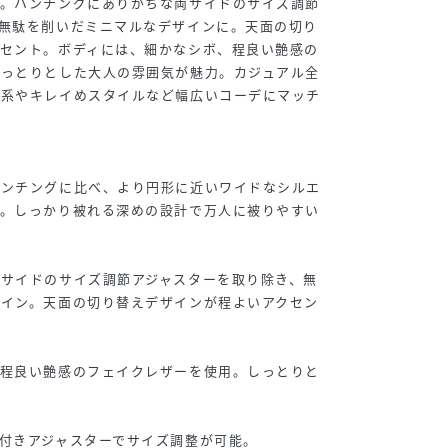
グ。ハンチングにありがちな両サイドのサイズ調節
無駄を削いだミニマルなデザインに。天面の切り
クセント。ボディには、細かなシボ、程良い艶感の
しっとりとした大人の雰囲気が魅力。カジュアル全
ト系やキレイめスタイルなど幅広いコーデにマッチ
ハンチングに比べ、より円形に近いワイドなシルエ
グ。しっかり被れる深めの設計で万人に被りやすい
サイドのサイズ調節アジャスターを取り除き、無
ザイン。天面の切り替えデザインが程よいアクセン
、程良い艶感のフェイクレザーを使用。しっとりと
。
付きアジャスターでサイズ調整が可能。