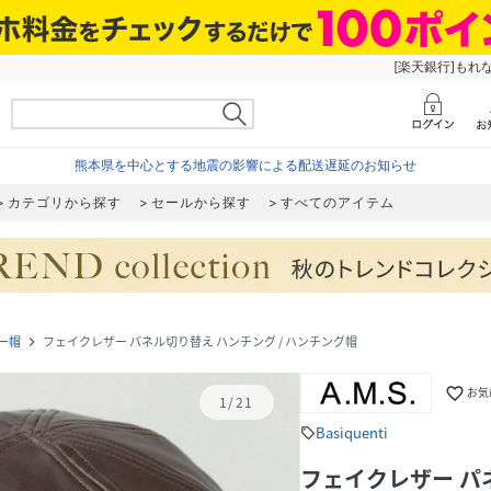
[楽天銀行]もれ
熊本県を中心とする地震の影響による配送遅延のお知らせ
カテゴリから探す
セールから探す
すべてのアイテム
ー帽
フェイクレザー パネル切り替え ハンチング / ハンチング帽
navigate_next
favorite_border
お気
1
/
21
Basiquenti
sell
フェイクレザー パ