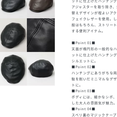
ットに仕上げたハンチン
アジャスターを取り除き、
替えデザインが程よいア
フェイクレザーを使用。
般はもちろん、ストリー
する便利アイテム。
■Point 01■
天面が楕円形の一般的な
ットに仕上げたハンチン
シルエットに。
■Point 02■
ハンチングにありがちな両
駄を削いだミニマルなデ
トに。
■Point 03■
ボディには、細かなシボ
した大人の雰囲気が魅力
■Point 04■
スベリ裏のマジックテープ