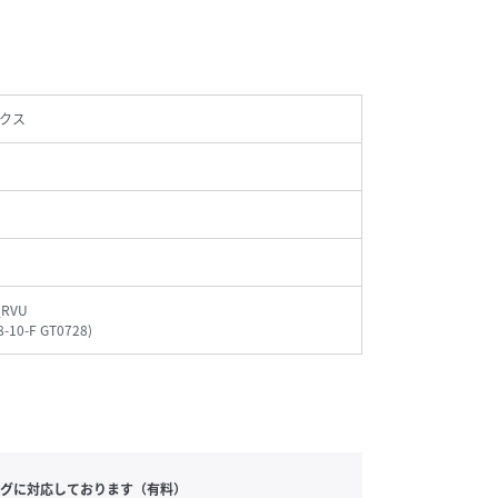
クス
_RVU
8-10-F GT0728
)
グに対応しております（有料）