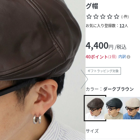
グ帽
star_border
star_border
star_border
star_border
star_border
(
-
件
)
12
お気に入り登録数：
人
4,400
円 /税込
40
ポイント
1倍
内訳
ギフトラッピング対象
カラー：
ダークブラウン
サイズ