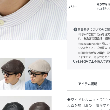
取り寄せ(
フリー
4-15日以
info
商品発送についてのご案
※同時に複数の商品を注文
す。
お急ぎの商品は、個
※Rakuten Fashi
ていただくと、ご希望の日
※日時指定がない場合、記
いますので、あらかじめご
local_shipping
3,980
円以上の購入で送
アイテム説明
◆ワイドシルエットで”今
天面が楕円形の一般的な