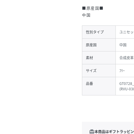
■原産国■
中国
性別タイプ
ユニセッ
原産国
中国
素材
合成皮革
サイズ
ﾌﾘｰ
品番
GT0728
(
RVU-03
redeem
本商品はギフトラッピン