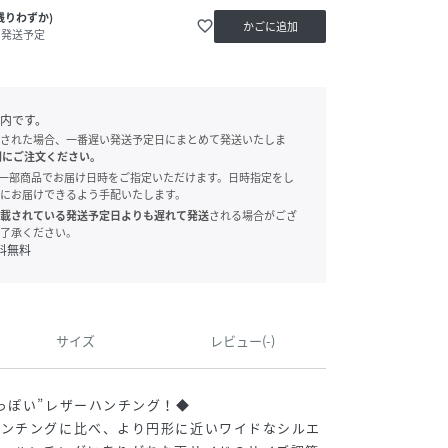
残りわずか)
favorite_border
かごに追加
内発送予定
内です。
された場合、一番遅い発送予定日にまとめて発送いたしま
別にご注文ください。
onでは、一部商品でお届け日時をご指定いただけます。日時指定をし
にお届けできるよう手配いたします。
載されている発送予定日よりも遅れて発送
される場合がござ
了承ください。
料無料
サイズ
レビュー(-)
っぽい”レザーハンチング！◆
ハンチングに比べ、より円形に近いワイドなシルエ