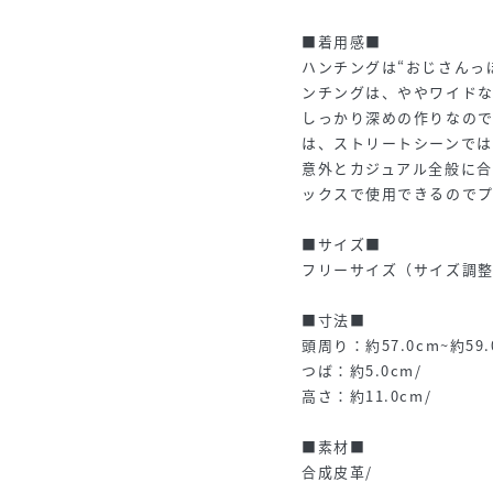
■着用感■
ハンチングは“おじさんっ
ンチングは、ややワイド
しっかり深めの作りなので
は、ストリートシーンでは
意外とカジュアル全般に
ックスで使用できるので
■サイズ■
フリーサイズ（サイズ調整
■寸法■
頭周り：約57.0cm~約59.
つば：約5.0cm/
高さ：約11.0cm/
■素材■
合成皮革/