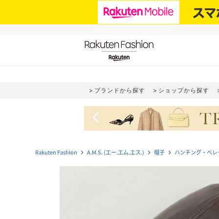
ブランドから探す
ショップから探す
navigate_before
Rakuten Fashion
A.M.S. (エー.エム.エス.)
帽子
ハンチング・ベレ
navigate_next
navigate_next
navigate_next