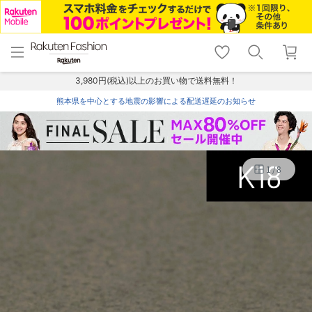
menu
home
search
favorite_border
shopping_cart
lock_outline
メニュー
トップ
検索
お気に入り
カート
ログイン
3,980円(税込)以上のお買い物で送料無料！
熊本県を中心とする地震の影響による配送遅延のお知らせ
1
/
8