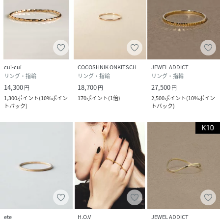
cui-cui
COCOSHNIK ONKITSCH
JEWEL ADDICT
リング・指輪
リング・指輪
リング・指輪
14,300
18,700
27,500
円
円
円
1,300
ポイント
(
10%ポイン
170
ポイント
(
1倍
)
2,500
ポイント
(
10%ポイン
トバック
)
トバック
)
ete
H.O.V
JEWEL ADDICT