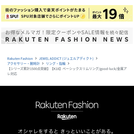
Rakuten Fashion
JEWEL ADDICT (ジュエルアディクト)
navigate_next
navigate_next
アクセサリー・腕時計
リング・指輪
navigate_next
navigate_next
【シリーズ累計1500点突破】【K18】ベーシックスリムリング/good-luck/金属ア
レ対応