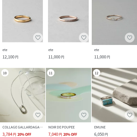
ete
ete
ete
12,100
11,000
11,000
円
円
円
10
11
12
COLLAGE GALLARDAGALANTE
NOIR DE POUPEE
EMUNE
3,784
7,040
6,050
円
20
%
OFF
円
20
%
OFF
円