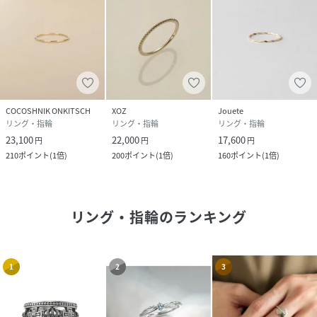
COCOSHNIK ONKITSCH
XOZ
Jouete
リング・指輪
リング・指輪
リング・指輪
23,100
22,000
17,600
円
円
円
210
ポイント
(
1倍
)
200
ポイント
(
1倍
)
160
ポイント
(
1倍
)
リング・指輪
のランキング
1
2
3