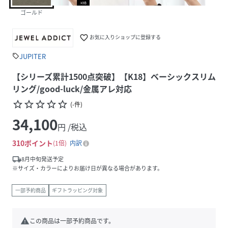
ゴールド
favorite_border
お気に入りショップに登録する
JUPITER
sell
【シリーズ累計1500点突破】【K18】ベーシックスリム
リング/good-luck/金属アレ対応
star_border
star_border
star_border
star_border
star_border
(
-
件
)
34,100
円 /税込
310
ポイント
1倍
内訳
local_shipping
8月中旬発送予定
※サイズ・カラーによりお届け日が異なる場合があります。
一部予約商品
ギフトラッピング対象
warning
この商品は一部予約商品です。