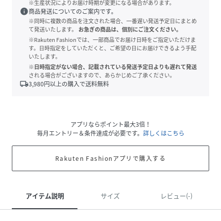
※生産状況によりお届け時期が変更になる場合があります。
info
商品発送についてのご案内です。
※同時に複数の商品を注文された場合、一番遅い発送予定日にまとめ
て発送いたします。
お急ぎの商品は、個別にご注文ください。
※Rakuten Fashionでは、一部商品でお届け日時をご指定いただけま
す。日時指定をしていただくと、ご希望の日にお届けできるよう手配
いたします。
※日時指定がない場合、記載されている発送予定日よりも遅れて発送
される場合がございますので、あらかじめご了承ください。
local_shipping
3,980
円以上の購入で送料無料
アプリならポイント最大3倍！
毎月エントリー＆条件達成が必要です。
詳しくはこちら
Rakuten Fashionアプリで購入する
アイテム説明
サイズ
レビュー(-)