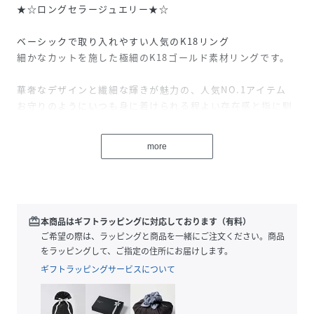
★☆ロングセラージュエリー★☆
ベーシックで取り入れやすい人気のK18リング
細かなカットを施した極細のK18ゴールド素材リングです。
華奢なデザインと繊細な輝きが魅力の、人気NO.1アイテム
お守りのようにいつも身に着けられる程よい存在感と指に馴
染む華奢さがいつでも喜ばれます。
more
ファランジリングとしてオシャレにコーディネイトするのも
おすすめ。
プレゼントにもおすすめの人気アイテムです。
大変細いリングとなりますので、お取り扱いには十分ご注意
redeem
本商品はギフトラッピングに対応しております（有料）
ください。
ご希望の際は、ラッピングと商品を一緒にご注文ください。商品
こちらのリングはデザイン上ブランド刻印は入っておりませ
をラッピングして、ご指定の住所にお届けします。
ん。
ギフトラッピングサービスについて
【good-luckリング】