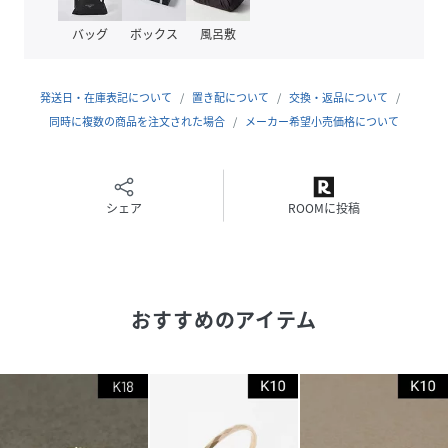
※付属品はリニューアルに伴い画像と異なる場合がございま
バッグ
ボックス
風呂敷
す。予めご了承くださいませ。
◆◆◆JUPITER/ジュピター◆◆◆
発送日・在庫表記について
置き配について
交換・返品について
同時に複数の商品を注文された場合
メーカー希望小売価格について
ーMylikesー 私らしく
ひとつひとつ丁寧に作られたジュエリーは、自信とやさしさ
を与えてくれる。
だから、いつのときも、どんなときも身に付けていたい。
シェア
ROOMに投稿
そう、このジュエリーがあれば、私らしくいられる
時代を超え、絆が生まれるジュエリー
性別タイプ
レディース
おすすめのアイテム
原産国
日本
素材
K18YG
鏡面仕上げ