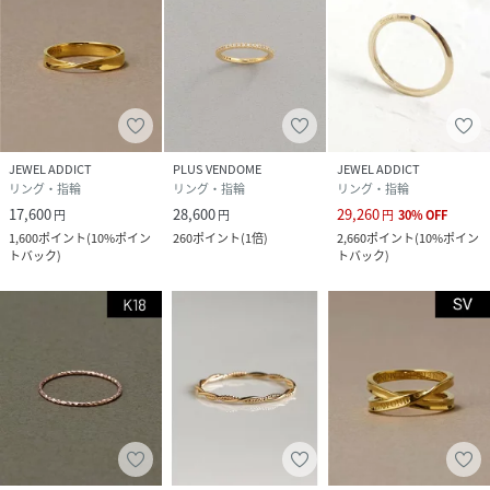
JEWEL ADDICT
PLUS VENDOME
JEWEL ADDICT
リング・指輪
リング・指輪
リング・指輪
17,600
28,600
29,260
円
円
円
30
%
OFF
1,600
ポイント
(
10%ポイン
260
ポイント
(
1倍
)
2,660
ポイント
(
10%ポイン
トバック
)
トバック
)