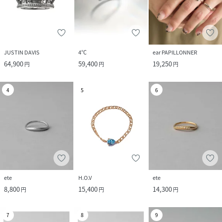
JUSTIN DAVIS
4℃
ear PAPILLONNER
64,900
59,400
19,250
円
円
円
4
5
6
ete
H.O.V
ete
8,800
15,400
14,300
円
円
円
7
8
9