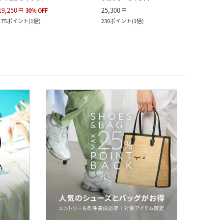
19,250
25,300
19,8
円
30
%
OFF
円
175
ポイント
(
1倍
)
230
ポイント
(
1倍
)
180
ポ