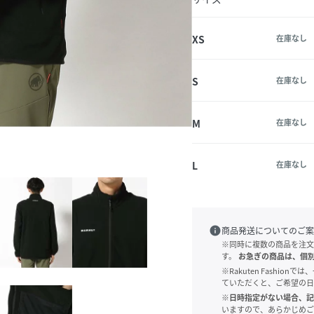
XS
在庫なし
S
在庫なし
M
在庫なし
L
在庫なし
info
商品発送についてのご案
※同時に複数の商品を注文
す。
お急ぎの商品は、個
※Rakuten Fashi
ていただくと、ご希望の日
※日時指定がない場合、記
いますので、あらかじめご