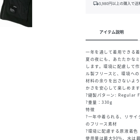
local_shipping
3,980
円以上の購入で送
アイテム説明
一年を通して着用できる
夏の夜にも、あたたかな
します。環境に配慮して作
ル製フリースと、環境への
材料の余りを出さないよ
かさを安心して楽しめます
?縫製パターン: Regular F
?重量：330g
特徴
?一年中着られる、リサイ
のフリース素材
?環境に配慮する原液着色
使用量は最大90%、水は