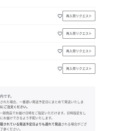
favorite_border
再入荷リクエスト
favorite_border
再入荷リクエスト
favorite_border
再入荷リクエスト
favorite_border
再入荷リクエスト
内です。
された場合、一番遅い発送予定日にまとめて発送いたしま
別にご注文ください。
onでは、一部商品でお届け日時をご指定いただけます。日時指定をし
にお届けできるよう手配いたします。
載されている発送予定日よりも遅れて発送
される場合がござ
了承ください。