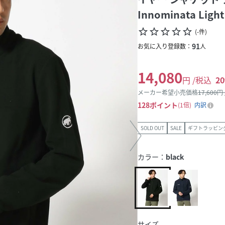
Innominata Light
star_border
star_border
star_border
star_border
star_border
(
-
件
)
91
お気に入り登録数：
人
14,080
円 /税込
20
メーカー希望小売価格
17,600
円
128
ポイント
1倍
内訳
SOLD OUT
SALE
ギフトラッピン
カラー：
black
サイズ