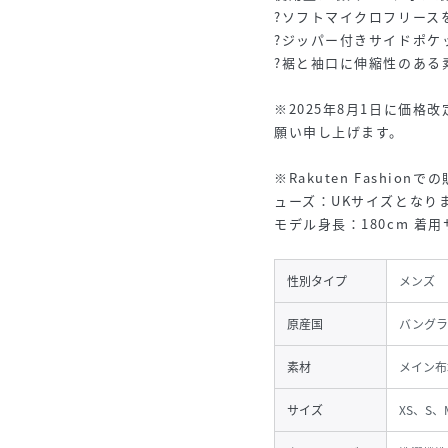
?ソフトマイクロフリース
?ジッパー付きサイドポケッ
?裾と袖口に伸縮性のある
※2025年8月1日に価
願い申し上げます。
※Rakuten Fashi
ューズ：UKサイズとなり
モデル身長：180cm 着用サイ
性別タイプ
メンズ
原産国
バングラ
素材
メイン布
サイズ
XS、S、