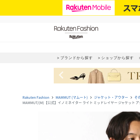
ブランドから探す
ショップから探す
navigate_before
Rakuten Fashion
MAMMUT (マムート)
ジャケット・アウター
そ
navigate_next
navigate_next
navigate_next
MAMMUT/(M)【公式】イノミネイター ライト ミッドレイヤー ジャケット アジアンフィット 