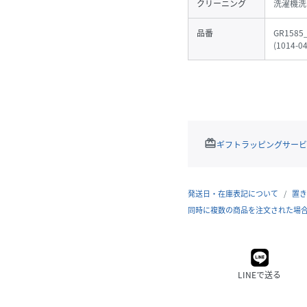
クリーニング
洗濯機洗
品番
GR1585
(
1014-0
redeem
ギフトラッピングサービ
発送日・在庫表記について
置き
同時に複数の商品を注文された場
LINEで送る