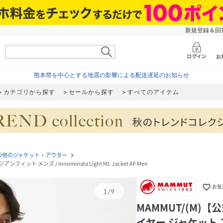
新規登録＆回答
熊本県を中心とする地震の影響による配送遅延のお知らせ
カテゴリから探す
セールから探す
すべてのアイテム
の他のジャケット・アウター
navigate_next
メンズ / Innominata Light ML Jacket AF Men
favorite_border
お気
1
/
9
MAMMUT/(M)
イヤー ジャケット 