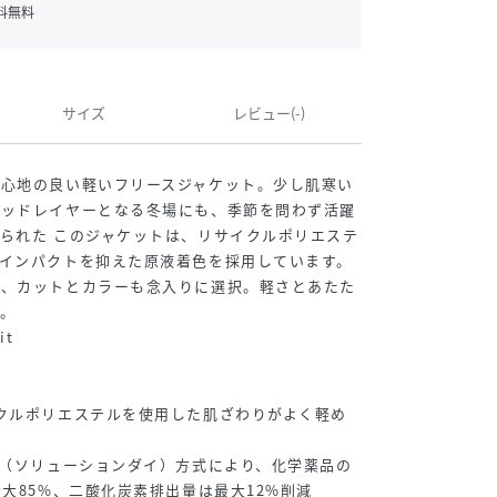
料無料
サイズ
レビュー(-)
着心地の良い軽いフリースジャケット。少し肌寒い
ミッドレイヤーとなる冬場にも、季節を問わず活躍
られた このジャケットは、リサイクルポリエステ
インパクトを抑えた原液着色を採用しています。
う、カットとカラーも念入りに選択。軽さとあたた
。
it
クルポリエステルを使用した肌ざわりがよく軽め
 （ソリューションダイ）方式により、化学薬品の
最大85%、二酸化炭素排出量は最大12%削減