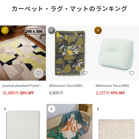
カーペット・ラグ・マット
のランキング
1
2
3
journal standard Furniture
Afternoon Tea LIVING
Afternoon Tea LIVING
31,680
8,800
2,157
円
20
%
OFF
円
円
47
%
OFF
4
5
6