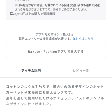
※日時指定がない場合、記載されている発送予定日よりも遅れて発送
される場合がございますので、あらかじめご了承ください。
local_shipping
3,980
円以上の購入で送料無料
アプリならポイント最大3倍！
毎月エントリー＆条件達成が必要です。
詳しくはこちら
Rakuten Fashionアプリで購入する
アイテム説明
レビュー(6)
コットンのような手触りで、風合いのあるデザインのホット
カーペットや床暖房にも使えるラグです。
通年を通して使用いただけるナチュラルテイストのシンプル
なデザインに仕上げました。