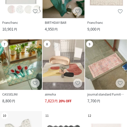
Francfranc
BIRTHDAY BAR
Francfranc
10,901
4,950
9,000
円
円
円
7
8
9
CASSELINI
aimoha
journal standard Furniture
8,800
7,823
7,700
円
円
20
%
OFF
円
10
11
12