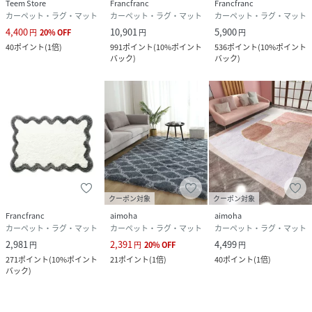
Teem Store
Francfranc
Francfranc
カーペット・ラグ・マット
カーペット・ラグ・マット
カーペット・ラグ・マット
4,400
10,901
5,900
円
20
%
OFF
円
円
40
ポイント
(
1倍
)
991
ポイント
(
10%ポイント
536
ポイント
(
10%ポイント
バック
)
バック
)
クーポン対象
クーポン対象
Francfranc
aimoha
aimoha
カーペット・ラグ・マット
カーペット・ラグ・マット
カーペット・ラグ・マット
2,981
2,391
4,499
円
円
20
%
OFF
円
271
ポイント
(
10%ポイント
21
ポイント
(
1倍
)
40
ポイント
(
1倍
)
バック
)