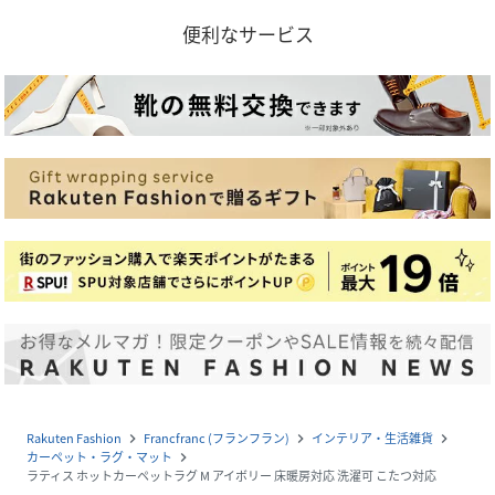
便利なサービス
Rakuten Fashion
Francfranc (フランフラン)
インテリア・生活雑貨
navigate_next
navigate_next
navigate_next
カーペット・ラグ・マット
navigate_next
ラティス ホットカーペットラグ M アイボリー 床暖房対応 洗濯可 こたつ対応