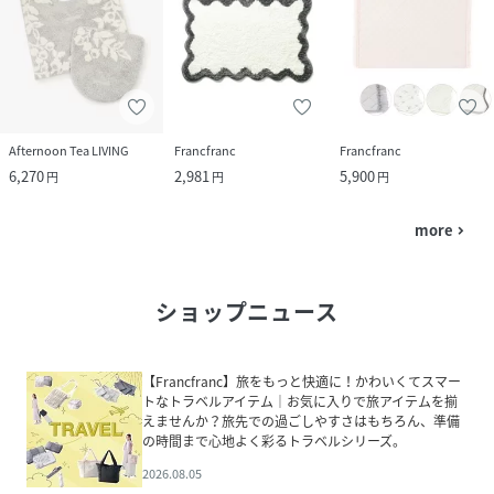
Afternoon Tea LIVING
Francfranc
Francfranc
6,270
2,981
5,900
円
円
円
more
navigate_next
ショップニュース
【Francfranc】旅をもっと快適に！かわいくてスマー
トなトラベルアイテム｜お気に入りで旅アイテムを揃
えませんか？旅先での過ごしやすさはもちろん、準備
の時間まで心地よく彩るトラベルシリーズ。
2026.08.05