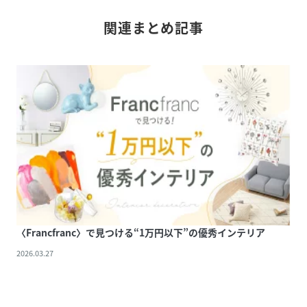
ください。
■中材のウレタンフォームは素材の特性上、温度が高いと柔
関連まとめ記事
らかく、低いと硬く感じることがあります。
性別タイプ
ユニセックス
原産国
中国
素材
＜パイル＞:ポリエステル100%
＜裏面＞:不織布（滑り止加工）
＜中材＞:ウレタンフォーム
サイズ
フリー
品番
GM0293_1102090024993
(
1102090024993-IV-F GM0293
)
〈Francfranc〉で見つける“1万円以下”の優秀インテリア
2026.03.27