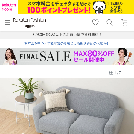
menu
home
search
favorite_border
shopping_cart
lock_outline
メニュー
トップ
検索
お気に入り
カート
ログイン
3,980円(税込)以上のお買い物で送料無料！
熊本県を中心とする地震の影響による配送遅延のお知らせ
1
/
7