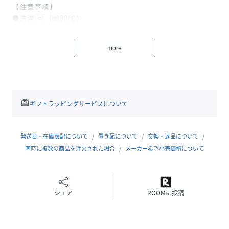
【注意事項】
●洗濯:可（弱30℃）
●ドライクリーニング:不可
■タンブル乾燥:不可
more
■アイロン:不可
■床暖房:可
■ホットカーペット:可
■こたつ:可
■本製品はドライクリーニング処理ができません。
redeem
ギフトラッピングサービスについて
■7kg以上の大きさの洗濯機で、単独での水洗いをお願いし
ます。
■水洗いにより多少縮みます。
発送日・在庫表記について
置き配について
交換・返品について
■塩素系漂白剤が入った洗剤や漂白剤は使用しないでくださ
同時に複数の商品を注文された場合
メーカー希望小売価格について
い。
■タンブル乾燥は避け、形を整えて陰干ししてください。
■床面の材質により色移りすることがあります。定期的に空
シェア
ROOMに投稿
気を入れ替え色移りを点検してください。特に淡色のクッシ
ョンフロアでのご使用の際はご注意ください。
■滑ってケガをするおそれがありますので、飛び乗らないで