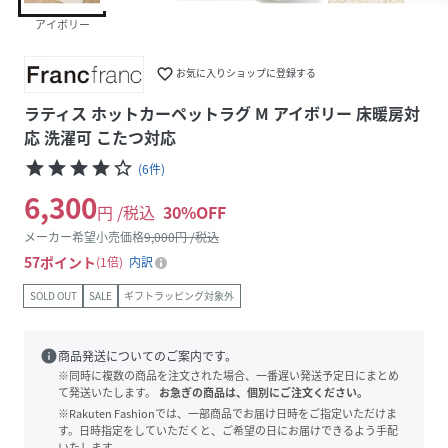
アイボリー
favorite_border
お気に入りショップに登録する
ラティス ホットカーペットラグ M アイボリー 床暖房対
応 洗濯可 こたつ対応
star
star
star
star
star_border
(
6
件
)
6,300
円 /税込
30
%OFF
メーカー希望小売価格
9,000
円 /税込
57
ポイント
1倍
内訳
SOLD OUT
SALE
ギフトラッピング対象外
info
商品発送についてのご案内です。
※同時に複数の商品を注文された場合、一番遅い発送予定日にまとめ
て発送いたします。
お急ぎの商品は、個別にご注文ください。
※Rakuten Fashionでは、一部商品でお届け日時をご指定いただけま
す。日時指定をしていただくと、ご希望の日にお届けできるよう手配
いたします。