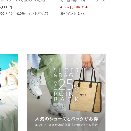
コインケース・小銭入れ・札入れ
その他の財布・ポーチ・ケース
その
6,600
4,382
11,0
円
円
50
%
OFF
600
ポイント
(
10%ポイントバック
)
39
ポイント
(
1倍
)
1,000