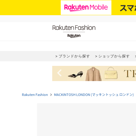
ブランドから探す
ショップから探す
navigate_before
Rakuten Fashion
MACKINTOSH LONDON (マッキントッシュ ロンドン)
navigate_next
navi