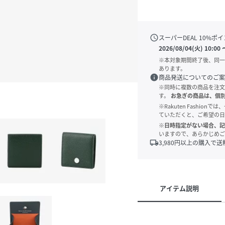
schedule
スーパーDEAL
10
%ポイ
2026/08/04(火) 10:00
※本対象期間終了後、同一
あります。
info
商品発送についてのご案
※同時に複数の商品を注文
す。
お急ぎの商品は、個
※Rakuten Fashi
ていただくと、ご希望の日
※日時指定がない場合、記
いますので、あらかじめご
local_shipping
3,980
円以上の購入で送
アイテム説明