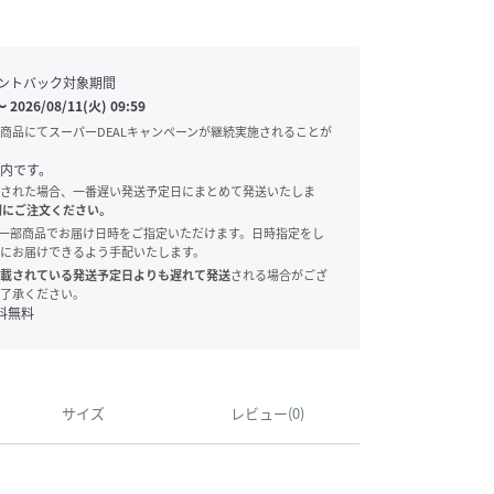
ントバック対象期間
〜
2026/08/11(火) 09:59
商品にてスーパーDEALキャンペーンが継続実施されることが
内です。
された場合、一番遅い発送予定日にまとめて発送いたしま
別にご注文ください。
onでは、一部商品でお届け日時をご指定いただけます。日時指定をし
にお届けできるよう手配いたします。
載されている発送予定日よりも遅れて発送
される場合がござ
了承ください。
料無料
サイズ
レビュー(0)