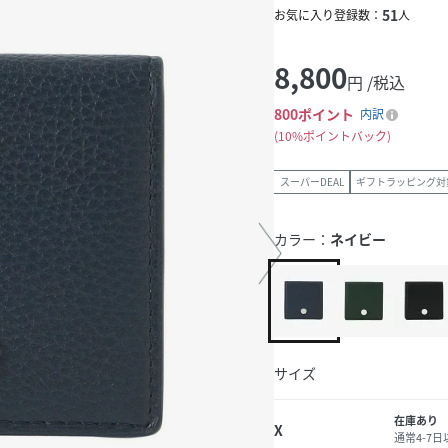
51
お気に入り登録数：
人
8,800
円 /税込
800
ポイント
内訳
10%ポイントバック
スーパーDEAL
ギフトラッピング対
カラー：
ネイビー
サイズ
在庫あり
X
通常4-7