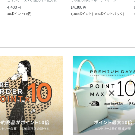
コインケース・小銭入れ・札入れ
その他の財布・ポーチ・ケース
4,400
14,300
円
円
40
ポイント
(
1倍
)
1,300
ポイント
(
10%ポイントバック
)