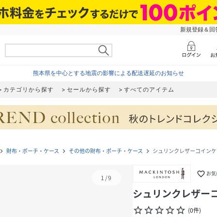
新規登録＆回答
熊本県を中心とする地震の影響による配送遅延のお知らせ
カテゴリから探す
セールから探す
すべてのアイテム
財布・ポーチ・ケース
その他の財布・ポーチ・ケース
シュリンクレザーコインケ
gate_next
navigate_next
navigate_next
favorite_border
お気
1
/
9
シュリンクレザー
star_border
star_border
star_border
star_border
star_border
(
0
件
)