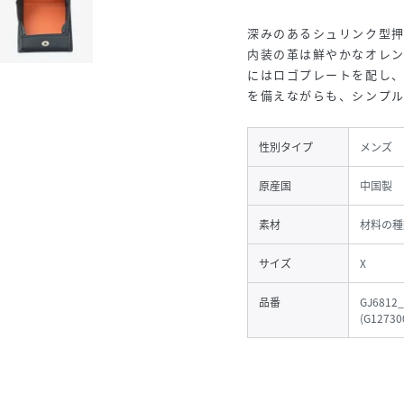
深みのあるシュリンク型押
内装の革は鮮やかなオレ
にはロゴプレートを配し、
を備えながらも、シンプ
性別タイプ
メンズ
原産国
中国製
素材
材料の種
サイズ
X
品番
GJ6812_
(
G127300