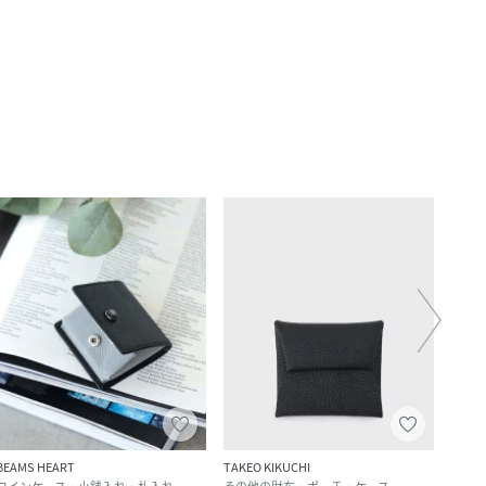
BEAMS HEART
TAKEO KIKUCHI
MACK