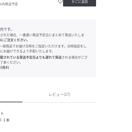
favorite_border
かごに追加
日以内発送予定
内です。
された場合、一番遅い発送予定日にまとめて発送いたしま
別にご注文ください。
onでは、一部商品でお届け日時をご指定いただけます。日時指定をし
にお届けできるよう手配いたします。
載されている発送予定日よりも遅れて発送
される場合がござ
了承ください。
料無料
レビュー(17)
ント
 1本