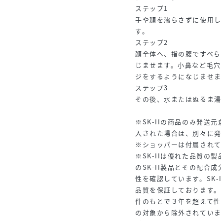
ステップ1
手や顔を濡らさずに使用し
す。
ステップ2
顔全体へ、指の腹ですべ
じませます。小鼻など毛
ジをするようになじませま
ステップ3
その後、水またはぬるま
※SK-IIの商品のみ発
入された場合は、別々に
※ショッパーは付属され
※SK-IIは優れた品質
のSK-II製品とその配
性を確認しています。SK
品質を保証しております
件のもとで３年を超えて
の対象から除外されていま