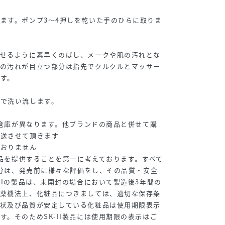
ます。ポンプ3～4押しを乾いた手のひらに取りま
らせるように素早くのばし、メークや肌の汚れとな
穴の汚れが目立つ部分は指先でクルクルとマッサー
す。
湯で洗い流します。
送元倉庫が異なります。他ブランドの商品と併せて購
発送させて頂きます
ておりません
の製品を提供することを第一に考えております。すべて
合成分は、発売前に様々な評価をし、その品質・安全
-IIの製品は、未開封の場合において製造後3年間の
。薬機法上、化粧品につきましては、適切な保存条
性状及び品質が安定している化粧品は使用期限表示
す。そのためSK-II製品には使用期限の表示はご