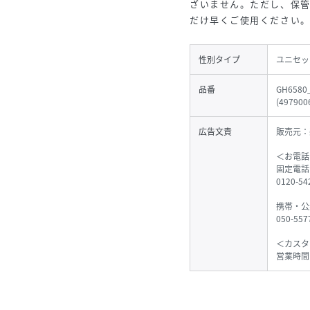
ざいません。ただし、保
だけ早くご使用ください
性別タイプ
ユニセッ
品番
GH6580
(
497900
広告文責
販売元：
＜お電話
固定電話
0120-
携帯・公
050-55
＜カスタ
営業時間