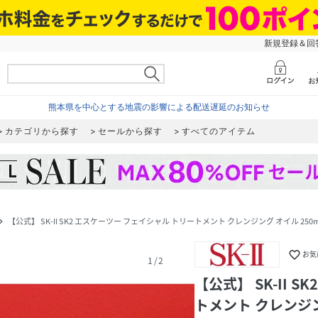
新規登録＆回答
熊本県を中心とする地震の影響による配送遅延のお知らせ
カテゴリから探す
セールから探す
すべてのアイテム
【公式】 SK-II SK2 エスケーツー フェイシャル トリートメント クレンジング オイル 250
ate_next
favorite_border
お気
1
/
2
【公式】 SK-II 
トメント クレンジン