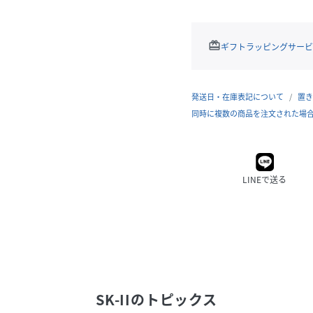
redeem
ギフトラッピングサービ
発送日・在庫表記について
置き
同時に複数の商品を注文された場
LINEで送る
SK-II
のトピックス