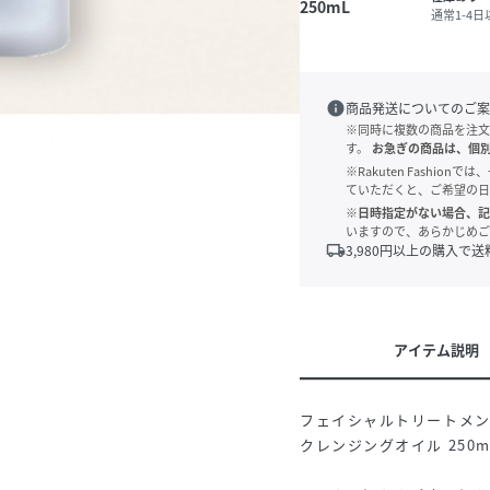
250mL
通常1-4
info
商品発送についてのご案
※同時に複数の商品を注文
す。
お急ぎの商品は、個
※Rakuten Fashi
ていただくと、ご希望の日
※日時指定がない場合、記
いますので、あらかじめご
local_shipping
3,980
円以上の購入で送
アイテム説明
フェイシャルトリートメ
クレンジングオイル 250ml