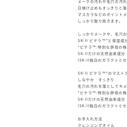
メークの汚れや毛穴の汚
日焼け止めもすっきりと落
マスカラなどのポイント
しっかり取り除きます。
しっかりメークや、毛穴の
SK-II ピテラ™*と保
*ピテラ™:特別な辞母の
SK-IIだけの天然由来成分
(SK-II独白のガラクト
SK-II ピテラ™*のマ
しなやか すっきり
毛穴の汚れを落としてキ
*ピテラ™:特別な辞母の
SK-IIだけの天然由来成分
(SK-II独白のガラクト
お手入れ方法
クレンジングオイル