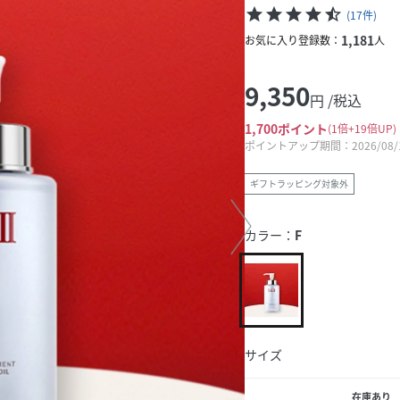
star
star
star
star
star_half
(
17
件
)
1,181
お気に入り登録数：
人
9,350
円 /税込
1,700
ポイント
1倍
19倍UP
ポイントアップ期間：2026/08/12
ギフトラッピング対象外
カラー：
F
サイズ
在庫あり