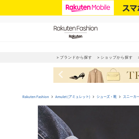
ブランドから探す
ショップから探す
navigate_before
Rakuten Fashion
Amulet (アミュレット)
シューズ・靴
スニーカ
navigate_next
navigate_next
navigate_next