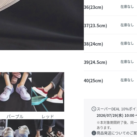
36(23cm)
在庫なし
37(23.5cm)
在庫なし
38(24cm)
在庫なし
39(24.5cm)
在庫なし
40(25cm)
在庫なし
schedule
スーパーDEAL
10
%ポイ
2026/07/29(水) 10:00
パープル
レッド
※本対象期間終了後、同一
あります。
info
商品発送についてのご案