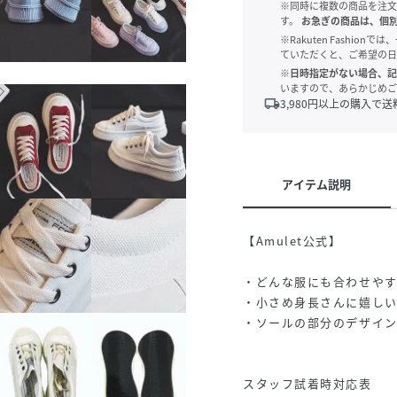
※同時に複数の商品を注文
す。
お急ぎの商品は、個
※Rakuten Fashi
ていただくと、ご希望の日
※日時指定がない場合、記
いますので、あらかじめご
local_shipping
3,980
円以上の購入で送
アイテム説明
【Amulet公式】
・どんな服にも合わせや
・小さめ身長さんに嬉し
・ソールの部分のデザイ
スタッフ試着時対応表