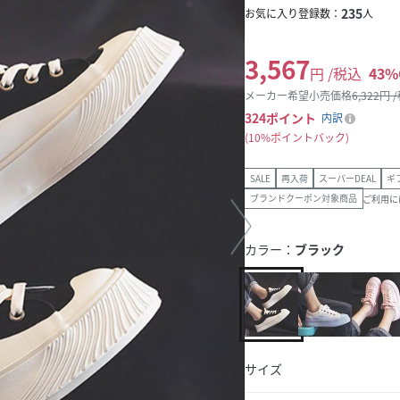
235
お気に入り登録数：
人
3,567
円 /税込
43
%
メーカー希望小売価格
6,322
円 
324
ポイント
内訳
10%ポイントバック
SALE
再入荷
スーパーDEAL
ギ
ブランドクーポン対象商品
ご利用に
カラー：
ブラック
サイズ