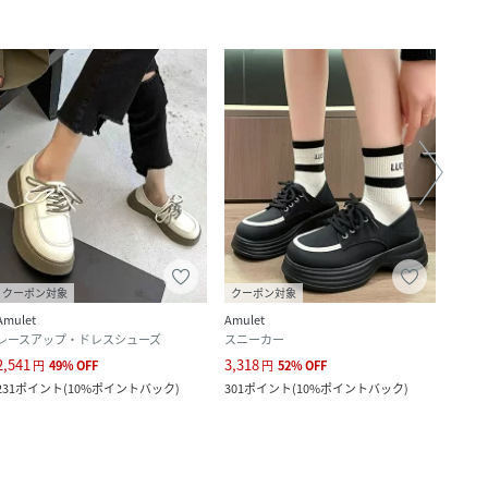
クーポン対象
クーポン対象
クー
Amulet
Amulet
Amule
レースアップ・ドレスシューズ
スニーカー
スニ
2,541
3,318
3,236
円
49
%
OFF
円
52
%
OFF
231
ポイント
(
10%ポイントバック
)
301
ポイント
(
10%ポイントバック
)
294
ポ