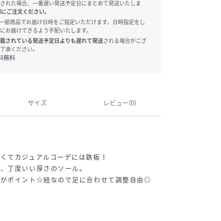
された場合、一番遅い発送予定日にまとめて発送いたしま
別にご注文ください。
onでは、一部商品でお届け日時をご指定いただけます。日時指定をし
にお届けできるよう手配いたします。
載されている発送予定日よりも遅れて発送
される場合がござ
了承ください。
料無料
サイズ
レビュー(0)
すくてカジュアルコーデには鉄板！
い、丁度いい厚さのソール。
ンがポイント☆紐なので足に合わせて調整自由◎