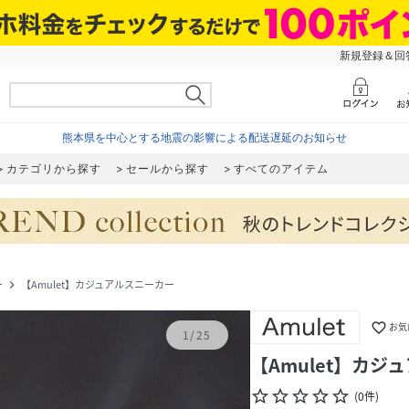
新規登録＆回答
熊本県を中心とする地震の影響による配送遅延のお知らせ
カテゴリから探す
セールから探す
すべてのアイテム
ー
【Amulet】カジュアルスニーカー
navigate_next
favorite_border
お気
1
/
25
【Amulet】カジ
star_border
star_border
star_border
star_border
star_border
(
0
件
)