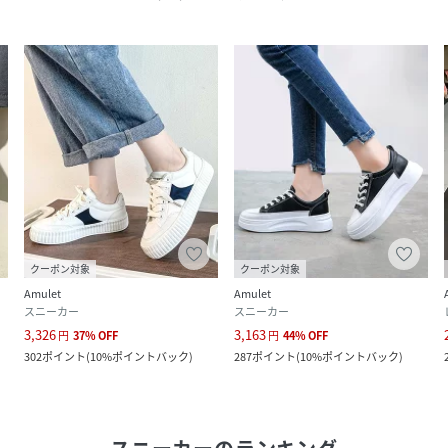
クーポン対象
クーポン対象
Amulet
Amulet
スニーカー
スニーカー
3,326
3,163
円
37
%
OFF
円
44
%
OFF
302
ポイント
(
10%ポイントバック
)
287
ポイント
(
10%ポイントバック
)