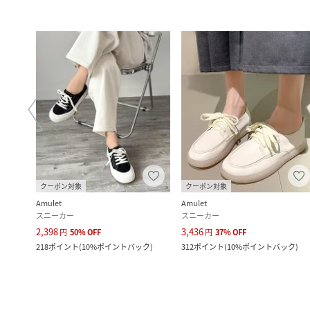
クーポン対象
クーポン対象
Amulet
Amulet
スニーカー
スニーカー
2,398
3,436
円
50
%
OFF
円
37
%
OFF
218
ポイント
(
10%ポイントバック
)
312
ポイント
(
10%ポイントバック
)