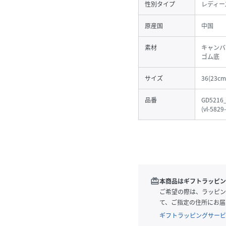
性別タイプ
レディー
原産国
中国
素材
キャンバ
ゴム底
サイズ
36(23cm
品番
GD5216_
(
vl-5829
redeem
本商品はギフトラッピン
ご希望の際は、ラッピン
て、ご指定の住所にお届
ギフトラッピングサービ