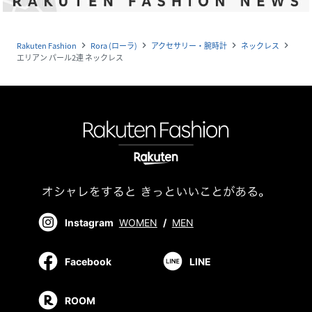
Rakuten Fashion
Rora (ローラ)
アクセサリー・腕時計
ネックレス
navigate_next
navigate_next
navigate_next
navigate_next
エリアン パール2連 ネックレス
Instagram
WOMEN
/
MEN
Facebook
LINE
ROOM