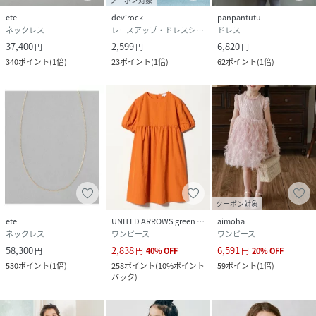
ete
devirock
panpantutu
ネックレス
レースアップ・ドレスシューズ
ドレス
37,400
2,599
6,820
円
円
円
340
ポイント
(
1倍
)
23
ポイント
(
1倍
)
62
ポイント
(
1倍
)
クーポン対象
ete
UNITED ARROWS green label relaxing
aimoha
ネックレス
ワンピース
ワンピース
58,300
2,838
6,591
円
円
40
%
OFF
円
20
%
OFF
530
ポイント
(
1倍
)
258
ポイント
(
10%ポイント
59
ポイント
(
1倍
)
バック
)