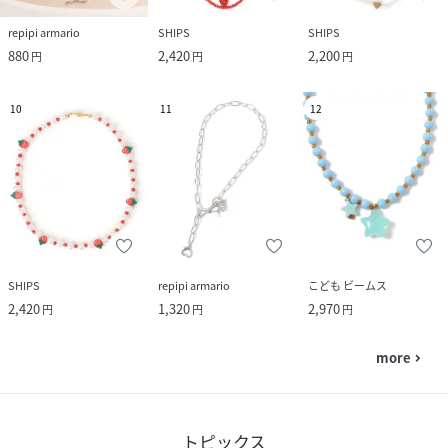
repipi armario
SHIPS
SHIPS
880
2,420
2,200
円
円
円
10
11
12
SHIPS
repipi armario
こども ビームス
2,420
1,320
2,970
円
円
円
more
navigate_next
トピックス