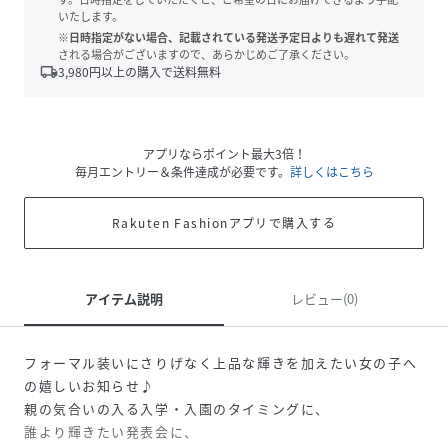
いたします。
※日時指定がない場合、記載されている発送予定日よりも遅れて発送
される場合がございますので、あらかじめご了承ください。
local_shipping
3,980
円以上の購入で送料無料
アプリならポイント最大3倍！
毎月エントリー＆条件達成が必要です。
詳しくはこちら
Rakuten Fashionアプリで購入する
アイテム説明
レビュー(0)
フォーマル装いにさりげなく上品な輝きを加えたい女の子へ
の嬉しいお知らせ♪
親の気合いの入る入学・入園のタイミングに、
誰より輝きたい発表会に、