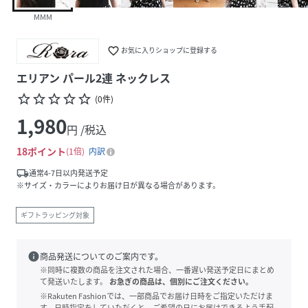
MMM
favorite_border
お気に入りショップに登録する
エリアン パール2連 ネックレス
star_border
star_border
star_border
star_border
star_border
(
0
件
)
1,980
円 /税込
18
ポイント
1倍
内訳
local_shipping
通常4-7日以内発送予定
※サイズ・カラーによりお届け日が異なる場合があります。
ギフトラッピング対象
info
商品発送についてのご案内です。
※同時に複数の商品を注文された場合、一番遅い発送予定日にまとめ
て発送いたします。
お急ぎの商品は、個別にご注文ください。
※Rakuten Fashionでは、一部商品でお届け日時をご指定いただけま
す。日時指定をしていただくと、ご希望の日にお届けできるよう手配