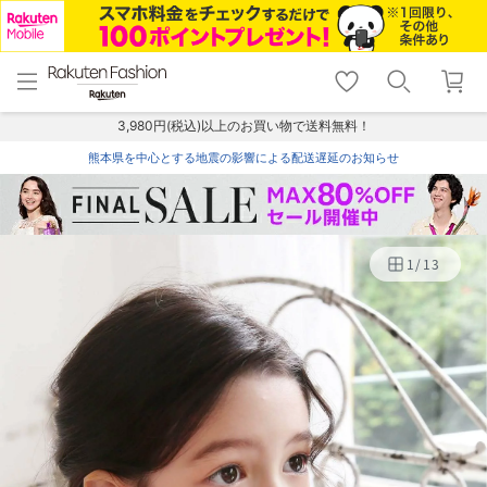
menu
home
search
favorite_border
shopping_cart
lock_outline
メニュー
トップ
検索
お気に入り
カート
ログイン
3,980円(税込)以上のお買い物で送料無料！
熊本県を中心とする地震の影響による配送遅延のお知らせ
1
/
13