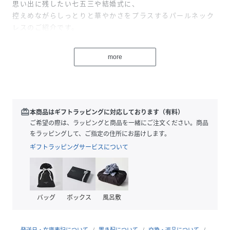
思い出に残したい七五三や結婚式に、
控えめながらしっとりと華やかさをプラスするパールネック
レスのご紹介です。
艶も自然で高級感のある上質人造真珠は、
more
しっかりとした重量感が趣が
アコヤパールに負けない輝きを魅せます。
ずっと笑顔でいてほしい大切な人へのプレゼントにもおすす
め。
redeem
本商品はギフトラッピングに対応しております（有料）
ご希望の際は、ラッピングと商品を一緒にご注文ください。商品
マネしたくなる旬なデザイン♪
をラッピングして、ご指定の住所にお届けします。
子供服Roraこだわりを盛り込んだオリジナリティ溢れるパー
ギフトラッピングサービスについて
ルネックレス。
他と差がつく上品なフォーマルシーンを演出くれる一品で
す。
※付け方については、動画をご参照してください。
バッグ
ボックス
風呂敷
■サイズ
ネックレスの長さ：36.5cm~40cm（アジャスターで調節可
発送日・在庫表記について
置き配について
交換・返品について