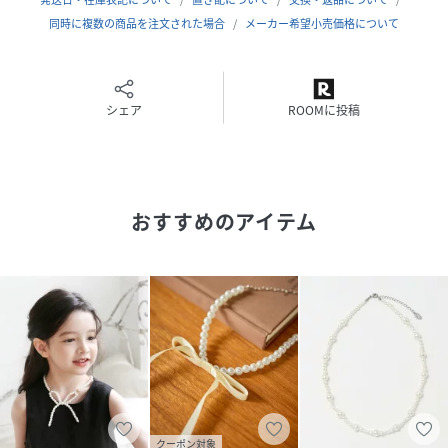
能)
同時に複数の商品を注文された場合
メーカー希望小売価格について
パール１つの大きさ：7mm(大きい方）3mm(小さい方）
(ハンドメイドですので細かな誤差が生じることがあります。
予めご了承ください。)
シェア
ROOMに投稿
性別タイプ
キッズ
原産国
韓国
おすすめのアイテム
品番
GC2992_58082202
(
58082202-MMM-MMM GC2992
)
クーポン対象