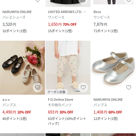
NARUMIYA ONLINE
UNITED ARROWS LTD. OUTLET
Rora
バレエシューズ
ワンピース
ワンピース
3,520
1,650
7,879
円
円
70
%
OFF
円
32
ポイント
(
1倍
)
15
ポイント
(
1倍
)
71
ポイント
(
1倍
)
クーポン対象
a.v.v
F.O.Online Store
NARUMIYA ONLINE
パンプス
その他のパンツ
パンプス
4,490
693
1,408
円
10
%
OFF
円
30
%
OFF
円
60
%
OFF
40
ポイント
(
1倍
)
63
ポイント
(
10%ポイント
12
ポイント
(
1倍
)
バック
)