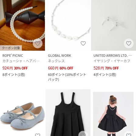
クーポン対象
ROPE' PICNIC
GLOBAL WORK
UNITED ARROWS LTD. OUTLET
カチューシャ・ヘアバンド
ネックレス
イヤリング・イヤーカフ
924
660
528
円
30
%
OFF
円
60
%
OFF
円
70
%
OFF
8
ポイント
(
1倍
)
60
ポイント
(
10%ポイント
4
ポイント
(
1倍
)
バック
)