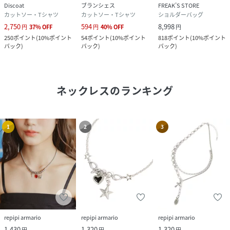
Discoat
ブランシェス
FREAK’S STORE
カットソー・Tシャツ
カットソー・Tシャツ
ショルダーバッグ
2,750
594
8,998
円
37
%
OFF
円
40
%
OFF
円
250
ポイント
(
10%ポイント
54
ポイント
(
10%ポイント
818
ポイント
(
10%ポイント
バック
)
バック
)
バック
)
ネックレス
のランキング
1
2
3
repipi armario
repipi armario
repipi armario
1,430
1,320
1,320
円
円
円