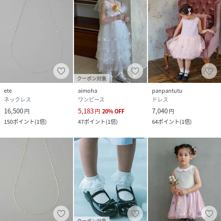
クーポン対象
ete
aimoha
panpantutu
ネックレス
ワンピース
ドレス
16,500
5,183
7,040
円
円
20
%
OFF
円
150
ポイント
(
1倍
)
47
ポイント
(
1倍
)
64
ポイント
(
1倍
)
クーポン対象