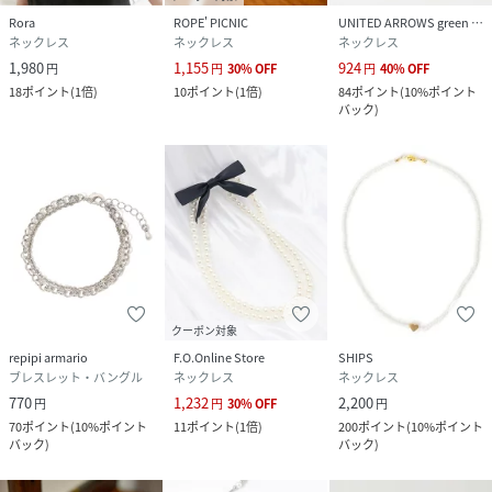
Rora
ROPE' PICNIC
UNITED ARROWS green label relaxing
ネックレス
ネックレス
ネックレス
1,980
1,155
924
円
円
30
%
OFF
円
40
%
OFF
18
ポイント
(
1倍
)
10
ポイント
(
1倍
)
84
ポイント
(
10%ポイント
バック
)
クーポン対象
repipi armario
F.O.Online Store
SHIPS
ブレスレット・バングル
ネックレス
ネックレス
770
1,232
2,200
円
円
30
%
OFF
円
70
ポイント
(
10%ポイント
11
ポイント
(
1倍
)
200
ポイント
(
10%ポイント
バック
)
バック
)