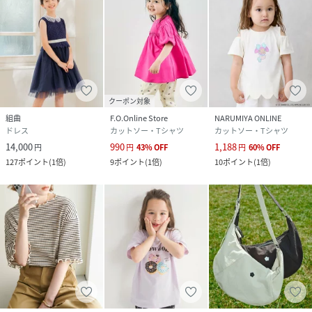
クーポン対象
組曲
F.O.Online Store
NARUMIYA ONLINE
ドレス
カットソー・Tシャツ
カットソー・Tシャツ
14,000
990
1,188
円
円
43
%
OFF
円
60
%
OFF
127
ポイント
(
1倍
)
9
ポイント
(
1倍
)
10
ポイント
(
1倍
)