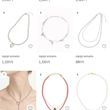
4
5
6
repipi armario
repipi armario
repipi armario
1,320
1,320
880
円
円
円
7
8
9