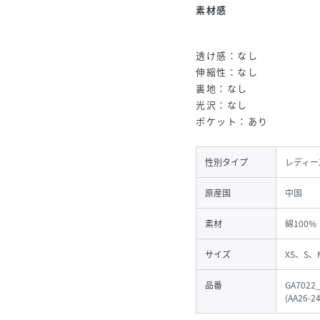
素材感
透け感：なし
伸縮性：なし
裏地：なし
光沢：なし
ポケット：あり
性別タイプ
レディー
原産国
中国
素材
綿100%
サイズ
XS、S、
品番
GA7022
(
AA26-2