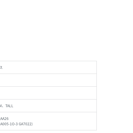
ス
M、TALL
_AA26
4A005-1O-3 GA7022
)