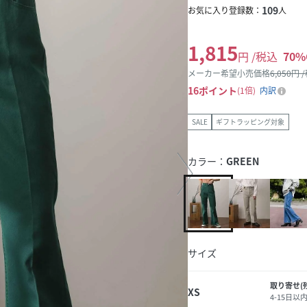
109
お気に入り登録数：
人
1,815
円 /税込
70
%
メーカー希望小売価格
6,050
円 
16
ポイント
1倍
内訳
SALE
ギフトラッピング対象
カラー：
GREEN
サイズ
取り寄せ(
XS
4-15日以