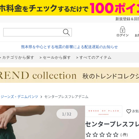
新規登録＆回答
熊本県を中心とする地震の影響による配送遅延のお知らせ
カテゴリから探す
セールから探す
すべてのアイテム
ジーンズ・デニムパンツ
センタープレスフレアデニム
navigate_next
favorite_border
お気
1
/
32
センタープレスフ
star_border
star_border
star_border
star_border
star_border
(
-
件
)