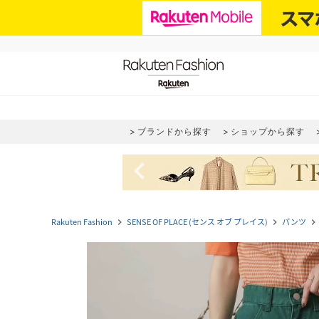
ブランドから探す
ショップから探す
navigate_before
Rakuten Fashion
SENSE OF PLACE (センス オブ プレイス)
パンツ
navigate_next
navigate_next
navigate_next