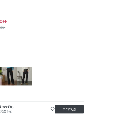
OFF
/税込
残りわずか)
favorite_border
かごに追加
内発送予定