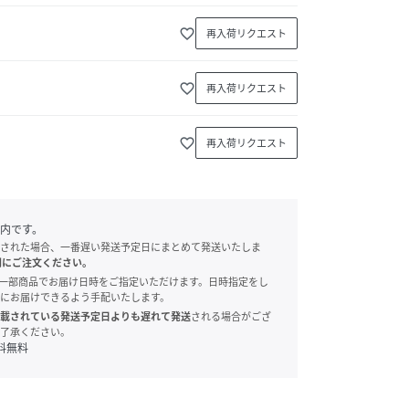
favorite_border
再入荷リクエスト
favorite_border
再入荷リクエスト
favorite_border
再入荷リクエスト
内です。
された場合、一番遅い発送予定日にまとめて発送いたしま
別にご注文ください。
onでは、一部商品でお届け日時をご指定いただけます。日時指定をし
にお届けできるよう手配いたします。
載されている発送予定日よりも遅れて発送
される場合がござ
了承ください。
料無料