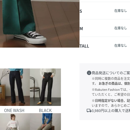
S
在庫なし
M
在庫なし
TALL
在庫なし
info
商品発送についてのご案
※同時に複数の商品を注文
す。
お急ぎの商品は、個
※Rakuten Fashi
ていただくと、ご希望の日
※日時指定がない場合、記
いますので、あらかじめご
ONE WASH
BLACK
local_shipping
3,980
円以上の購入で送