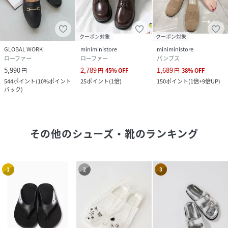
クーポン対象
クーポン対象
GLOBAL WORK
miniministore
miniministore
ローファー
ローファー
パンプス
5,990
2,789
1,689
円
円
45
%
OFF
円
38
%
OFF
544
ポイント
(
10%ポイント
25
ポイント
(
1倍
)
150
ポイント
(
1倍+9倍UP
)
バック
)
その他のシューズ・靴
のランキング
1
2
3