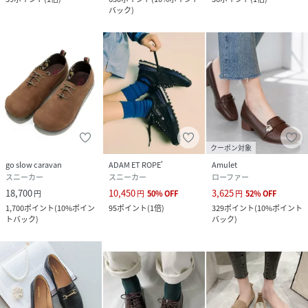
バック
)
クーポン対象
go slow caravan
ADAM ET ROPE'
Amulet
スニーカー
スニーカー
ローファー
18,700
10,450
3,625
円
円
50
%
OFF
円
52
%
OFF
1,700
ポイント
(
10%ポイン
95
ポイント
(
1倍
)
329
ポイント
(
10%ポイント
トバック
)
バック
)