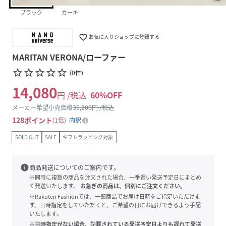
ブラック
カーキ
favorite_border
お気に入りショップに登録する
MARITAN VERONA/ローファー
star_border
star_border
star_border
star_border
star_border
(
0
件
)
14,080
円 /税込
60
%OFF
メーカー希望小売価格
35,200
円 /税込
128
ポイント
1倍
内訳
SOLD OUT
SALE
ギフトラッピング対象
info
商品発送についてのご案内です。
※同時に複数の商品を注文された場合、一番遅い発送予定日にまとめ
て発送いたします。
お急ぎの商品は、個別にご注文ください。
※Rakuten Fashionでは、一部商品でお届け日時をご指定いただけま
す。日時指定をしていただくと、ご希望の日にお届けできるよう手配
いたします。
※日時指定がない場合、記載されている発送予定日よりも遅れて発送