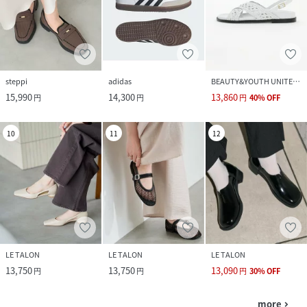
steppi
adidas
BEAUTY&YOUTH UNITED ARROWS
15,990
14,300
13,860
円
円
円
40
%
OFF
10
11
12
LE TALON
LE TALON
LE TALON
13,750
13,750
13,090
円
円
円
30
%
OFF
more
navigate_next