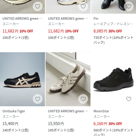
UNITED ARROWS green label relaxing
UNITED ARROWS green label relaxing
Fin
スニーカー
スニーカー
レースアップ・ドレスシューズ
11,682
11,682
8,085
円
10
%
OFF
円
10
%
OFF
円
30
%
OFF
106
ポイント
(
1倍
)
106
ポイント
(
1倍
)
735
ポイント
(
10%ポイント
バック
)
Onitsuka Tiger
UNITED ARROWS green label relaxing
MoonStar
スニーカー
スニーカー
スニーカー
15,400
15,950
6,160
円
円
円
30
%
OFF
140
ポイント
(
1倍
)
145
ポイント
(
1倍
)
560
ポイント
(
10%ポイント
バック
)