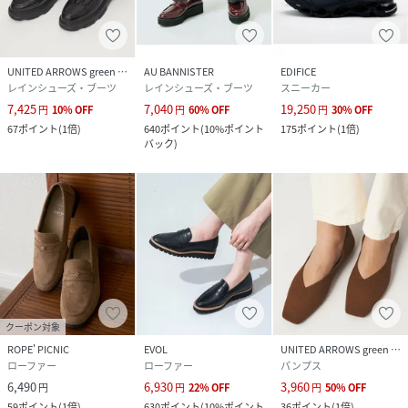
UNITED ARROWS green label relaxing
AU BANNISTER
EDIFICE
レインシューズ・ブーツ
レインシューズ・ブーツ
スニーカー
7,425
7,040
19,250
円
10
%
OFF
円
60
%
OFF
円
30
%
OFF
67
ポイント
(
1倍
)
640
ポイント
(
10%ポイント
175
ポイント
(
1倍
)
バック
)
クーポン対象
ROPE' PICNIC
EVOL
UNITED ARROWS green label relaxing
ローファー
ローファー
パンプス
6,490
6,930
3,960
円
円
22
%
OFF
円
50
%
OFF
59
ポイント
(
1倍
)
630
ポイント
(
10%ポイント
36
ポイント
(
1倍
)