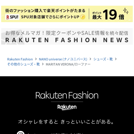
Rakuten Fashion
NANO universe (ナノユニバース)
シューズ・靴
navigate_next
navigate_next
navigate_next
その他のシューズ・靴
MARITAN VERONA/ローファー
navigate_next