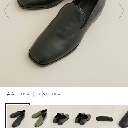
在庫：
３６
なし
３７
なし
３８
なし