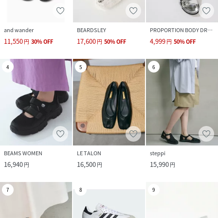
and wander
BEARDSLEY
PROPORTION BODY DRESSING
11,550
17,600
4,999
円
30
%
OFF
円
50
%
OFF
円
50
%
OFF
4
5
6
BEAMS WOMEN
LE TALON
steppi
16,940
16,500
15,990
円
円
円
7
8
9