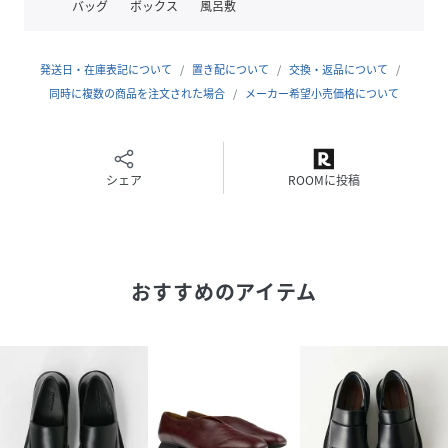
バッグ
ボックス
風呂敷
ションにはそのプロセスにおける品質の高さ、洗練された現
代的なデザインに加え、自身を敬い自立するスピリットが宿
ります。トレンド要素を上手く取り入れたデザインと履き心
発送日・在庫表記について
置き配について
交換・返品について
地の良さを兼ね備えた1 足をお届けします。
同時に複数の商品を注文された場合
メーカー希望小売価格について
【対応サイズ】
【36】 23-23.5cm
【37】 23.5-24cm
シェア
ROOMに投稿
【38】 24-24.5cm
■取扱方法
こちらの商品は水や雨に濡れたり、汗による湿気、乾燥状態
おすすめのアイテム
での摩擦により革が色落ちし、薄い色の衣服などに色移りす
る可能性がございます。予めご了承いただき、ご使用の際に
はご注意くださいますようお願い致します。
※サンプルにて撮影、採寸を行う為、実際にお届けする商品
と仕様やサイズが異なる場合がございます。予約時は生産の
都合上、お届け予定時期が前後する場合もございますので、