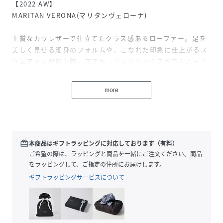
【2022 AW】
MARITAN VERONA(マリタンヴェローナ)
上質なカウレザーで仕立てたクラス感あるローファー。足を
美しく見せる細身のフォルムや、こなれた印象に仕上がるス
クエアトゥが魅力的。マスキュリンなルックスが旬なムード
を演出し、コーディネートを格上げしてくれるひと品です。
more
-DETAIL-
・上質なカウレザーで仕立てたクラス感あるローファー
・足を美しく見せる細身のフォルム
・こなれた印象に仕上がるスクエアトゥ
・イマドキなムードに仕上がるハンサムなルックス
redeem
本商品はギフトラッピングに対応しております（有料）
・合わせるスタイルを選ばないシンプルデザイン
ご希望の際は、ラッピングと商品を一緒にご注文ください。商品
・ON/OFFで活躍
をラッピングして、ご指定の住所にお届けします。
ギフトラッピングサービスについて
MARITAN VERONA(マリタンヴェローナ)
1995年に設立された MARITAN VERONA は、イタリアの工
場で1点1点職人が丁寧に靴を生産しています。紳士靴の生産
からビジネスをスタートさせたMARITAN VERONAのコレク