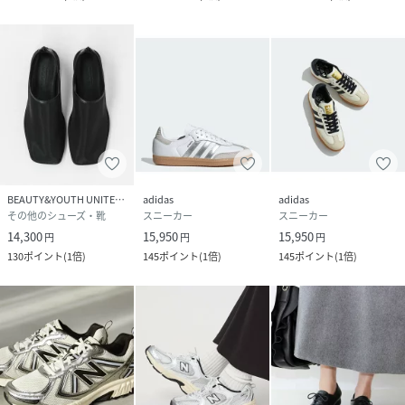
(
671-2233326-010-50 GA5970
)
BEAUTY&YOUTH UNITED ARROWS
adidas
adidas
その他のシューズ・靴
スニーカー
スニーカー
14,300
15,950
15,950
円
円
円
130
ポイント
(
1倍
)
145
ポイント
(
1倍
)
145
ポイント
(
1倍
)