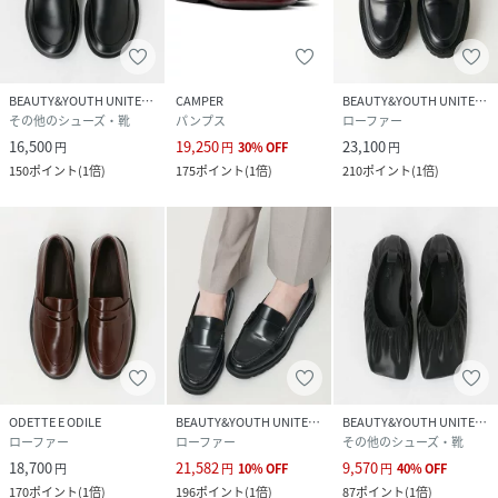
予めご了承下さい。
※光の当たり具合や撮影環境により色味が異なる場合がござ
います。正しい色味はスタジオ画像の色味をご参照くださ
い。
BEAUTY&YOUTH UNITED ARROWS
CAMPER
BEAUTY&YOUTH UNITED ARROWS
その他のシューズ・靴
パンプス
ローファー
◆お気に入り登録でアイテム情報をゲット◆
16,500
19,250
23,100
円
円
30
%
OFF
円
気になるアイテムをお気に入り登録して、あなただけの欲し
150
ポイント
(
1倍
)
175
ポイント
(
1倍
)
210
ポイント
(
1倍
)
いものリストを作成！
いち早く特典情報をゲットして、お買い物をよりお楽しみく
ださい。
性別タイプ
レディース
原産国
イタリア製
素材
牛革
ODETTE E ODILE
BEAUTY&YOUTH UNITED ARROWS
BEAUTY&YOUTH UNITED ARROWS
ローファー
ローファー
その他のシューズ・靴
サイズ
３６、３７、３８
18,700
21,582
9,570
円
円
10
%
OFF
円
40
%
OFF
170
ポイント
(
1倍
)
196
ポイント
(
1倍
)
87
ポイント
(
1倍
)
品番
GA5970_671