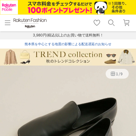
menu
home
search
favorite_border
shopping_cart
lock_outline
メニュー
トップ
検索
お気に入り
カート
ログイン
3,980円(税込)以上のお買い物で送料無料！
熊本県を中心とする地震の影響による配送遅延のお知らせ
1
/
9