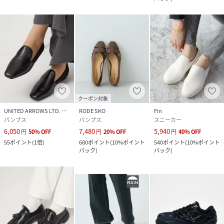
クーポン対象
UNITED ARROWS LTD. OUTLET
RODE SKO
Fin
パンプス
パンプス
スニーカー
6,050
7,480
5,940
円
50
%
OFF
円
20
%
OFF
円
40
%
OFF
55
ポイント
(
1倍
)
680
ポイント
(
10%ポイント
540
ポイント
(
10%ポイント
バック
)
バック
)