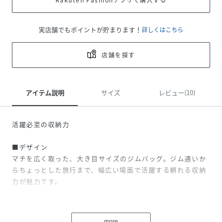
実店舗でもポイントが貯まります！
詳しくはこちら
店舗を探す
アイテム説明
サイズ
レビュー(10)
活躍必至の収納力
■デザイン
マチを広く取った、大き目サイズのジムバッグ。ジム通いか
らちょっとした旅行まで、幅広い場面で活躍する頼れる収納
力が魅力です。
■ディテール
ショルダーストラップを備えた2WAY仕様。手持ちでも肩掛
more