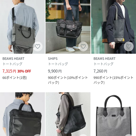
部のフェイクレザーが上品！
ポイント：ジムはもちろん、旅行やゴルフなど様々なシーン
で活躍間違いなし！
性別タイプ
メンズ
原産国
中国製
BEAMS HEART
SHIPS
BEAMS HEART
素材
表地：ポリエステル100％ 裏地：ポリエステル
トートバッグ
トートバッグ
トートバッグ
100％ テープ部分：ポリエステル100％ 皮革
7,315
9,900
7,260
円
30
%
OFF
円
円
部分：合成皮革
66
ポイント
(
1倍
)
900
ポイント
(
10%ポイント
990
ポイント
(
15%ポイント
バック
)
バック
)
サイズ
FREE
品番
FZ2416_42
(
42-61-0006-819-19-88 FZ2416
)