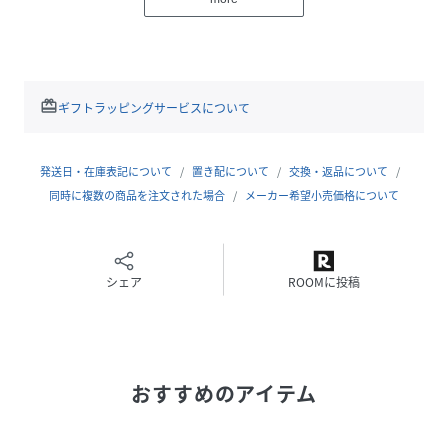
けでも、お好みのスタイルで使い分けが可能です。細かく仕
切られた内ポケットや外側の大きなジップポケットも嬉しい
ポイント。
■素材
redeem
ギフトラッピングサービスについて
杢感のあるポリエステル素材で仕上げました。細部に使用し
たフェイクレザーが程よいアクセント。
発送日・在庫表記について
置き配について
交換・返品について
生地の厚さ：普通
同時に複数の商品を注文された場合
メーカー希望小売価格について
透け感：なし
伸縮性：なし
光沢感：ややあり
シェア
ROOMに投稿
裏地：あり
【スタッフレビュー】
スタッフ：佃広人
身長：175cm/普段サイズ：/着用サイズ：
おすすめのアイテム
サイズ感：収納力が抜群な大容量。2～3泊ぐらいの旅行でも
使えそうです！
素材感：ケアがしやすいポリエステル素材です。持ち手や細