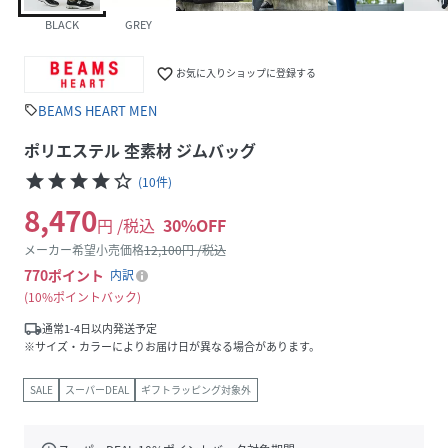
BLACK
GREY
favorite_border
お気に入りショップに登録する
BEAMS HEART MEN
sell
ポリエステル 杢素材 ジムバッグ
star
star
star
star
star_border
(
10
件
)
8,470
円 /税込
30
%OFF
メーカー希望小売価格
12,100
円 /税込
770
ポイント
内訳
10%ポイントバック
local_shipping
通常1-4日以内発送予定
※サイズ・カラーによりお届け日が異なる場合があります。
SALE
スーパーDEAL
ギフトラッピング対象外