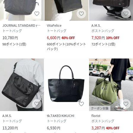
JOURNAL STANDARD relume
VitaFelice
A.M.S.
トートバッグ
トートバッグ
ボストンバッグ
10,780
6,600
7,920
円
円
40
%
OFF
円
10
%
OFF
98
ポイント
(
1倍
)
600
ポイント
(
10%ポイント
72
ポイント
(
1倍
)
バック
)
クーポン対象
A.M.S.
tk.TAKEO KIKUCHI
florist
トートバッグ
トートバッグ
ボストンバッグ
13,200
6,930
3,287
円
円
円
40
%
OFF