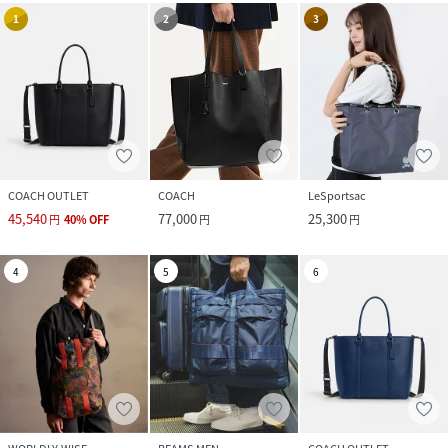
1
2
3
COACH OUTLET
COACH
LeSportsac
45,540
77,000
25,300
円
40
%
OFF
円
円
4
5
6