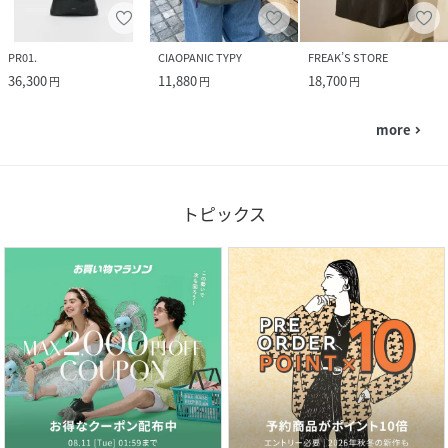
PR01.
CIAOPANIC TYPY
FREAK’S STORE
36,300
11,880
18,700
円
円
円
more
navigate_next
トピックス