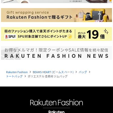
Rakuten Fashion
BEAMS HEART (ビームス ハート)
バッグ
navigate_next
navigate_next
navigate_next
トートバッグ
ポリエステル 杢素材 ジムバッグ
navigate_next