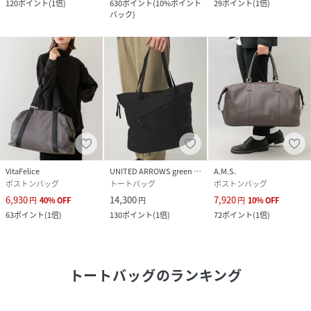
120
ポイント
(
1倍
)
630
ポイント
(
10%ポイント
29
ポイント
(
1倍
)
バック
)
VitaFelice
UNITED ARROWS green label relaxing
A.M.S.
ボストンバッグ
トートバッグ
ボストンバッグ
6,930
14,300
7,920
円
40
%
OFF
円
円
10
%
OFF
63
ポイント
(
1倍
)
130
ポイント
(
1倍
)
72
ポイント
(
1倍
)
トートバッグ
のランキング