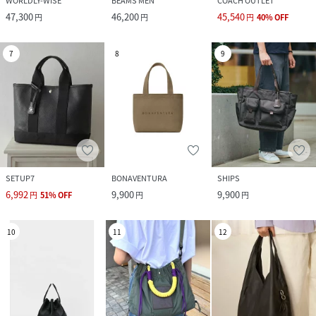
WORLDLY-WISE
BEAMS MEN
COACH OUTLET
47,300
46,200
45,540
円
円
円
40
%
OFF
7
8
9
SETUP7
BONAVENTURA
SHIPS
6,992
9,900
9,900
円
51
%
OFF
円
円
10
11
12