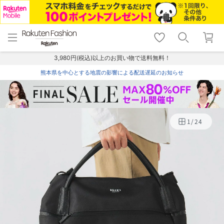
menu
home
search
favorite_border
shopping_cart
lock_outline
メニュー
トップ
検索
お気に入り
カート
ログイン
3,980円(税込)以上のお買い物で送料無料！
熊本県を中心とする地震の影響による配送遅延のお知らせ
1
/
24