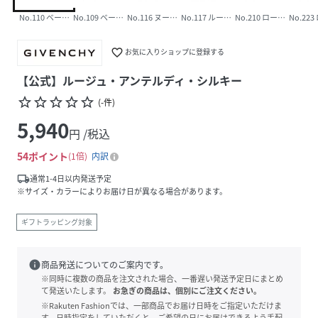
No.110 ベージュ・ニュ
No.109 ベージュ・サブル
No.116 ヌード・ボワゼ
No.117 ルージュ・エラブル
No.210 ローズ・ブレゼ
No.2
favorite_border
お気に入りショップに登録する
【公式】ルージュ・アンテルディ・シルキー
star_border
star_border
star_border
star_border
star_border
(
-
件
)
5,940
円 /税込
54
ポイント
1倍
内訳
local_shipping
通常1-4日以内発送予定
※サイズ・カラーによりお届け日が異なる場合があります。
ギフトラッピング対象
info
商品発送についてのご案内です。
※同時に複数の商品を注文された場合、一番遅い発送予定日にまとめ
て発送いたします。
お急ぎの商品は、個別にご注文ください。
※Rakuten Fashionでは、一部商品でお届け日時をご指定いただけま
す。日時指定をしていただくと、ご希望の日にお届けできるよう手配