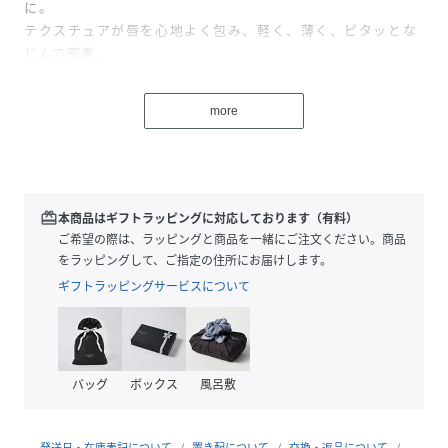
に。
テクスチュアが唇を心地よく包み、軽く、薄く、ピタッとな
じんで密着。
光が反射しあい生まれる奥深い光沢と息をのむほどエッジィ
な発色で、自信と強さを着こなすリップスティック。
more
海外製
・広告文責
販売元：楽天グループ株式会社
redeem
本商品はギフトラッピングに対応しております（有料）
ご希望の際は、ラッピングと商品を一緒にご注文ください。商品
＜お電話でのお問い合わせ＞
をラッピングして、ご指定の住所にお届けします。
固定電話からのお問い合わせ
ギフトラッピングサービスについて
0120-542-065（フリーダイヤル）
携帯・公衆電話からのお問い合わせ
050-5577-7001（有料）
バッグ
ボックス
風呂敷
＜カスタマーセンター営業時間＞
営業時間：9時～18時
発送日・在庫表記について
置き配について
交換・返品について