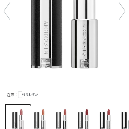
在庫：
-
残りわずか