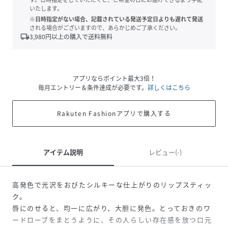
いたします。
※日時指定がない場合、記載されている発送予定日よりも遅れて発送
される場合がございますので、あらかじめご了承ください。
local_shipping
3,980
円以上の購入で送料無料
アプリならポイント最大3倍！
毎月エントリー＆条件達成が必要です。
詳しくはこちら
Rakuten Fashionアプリで購入する
アイテム説明
レビュー(-)
高発色で光沢をおびたシルキーな仕上がりのリップスティッ
ク。
唇にのせると、均一に広がり、大胆に発色。とっておきのワ
ードローブをまとうように、その人らしい存在感を放つ口元