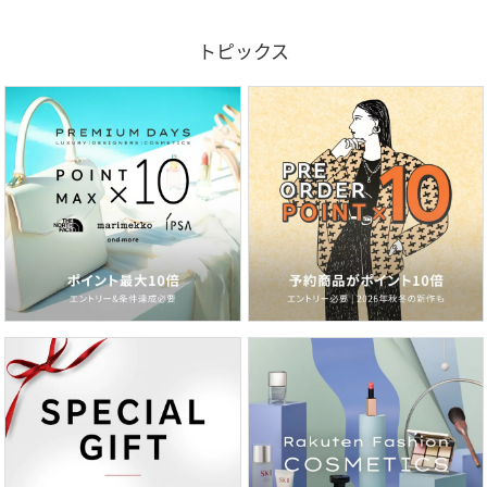
品番
FX6699_F00000146
(
F00000146-759-084 FX6699
)
トピックス
広告文責
販売元：楽天グループ株式会社
＜お電話でのお問い合わせ＞
固定電話からのお問い合わせ
0120-542-065（フリーダイヤル）
携帯・公衆電話からのお問い合わせ
050-5577-7001（有料）
＜カスタマーセンター営業時間＞
営業時間：9時～18時