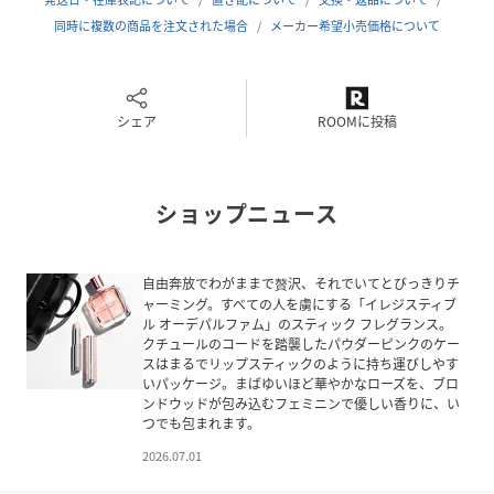
同時に複数の商品を注文された場合
メーカー希望小売価格について
・メーカー名
LVMHフレグランスブランズ株式会社
・海外製
シェア
ROOMに投稿
※商品の改良等により原産国等の表示内容が変更になる場合
があります。実際の原産国は商品の表示をご確認ください。
ショップニュース
・商品区分
化粧品
自由奔放でわがままで贅沢、それでいてとびっきりチ
ャーミング。すべての人を虜にする「イレジスティブ
性別タイプ
ユニセックス
ル オーデパルファム」のスティック フレグランス。
クチュールのコードを踏襲したパウダーピンクのケー
原産国
海外製
スはまるでリップスティックのように持ち運びしやす
※商品の改良等により原産国等の表示内容が変
いパッケージ。まばゆいほど華やかなローズを、ブロ
更になる場合があります。実際の原産国は商品
ンドウッドが包み込むフェミニンで優しい香りに、い
の表示をご確認ください。
つでも包まれます。
2026.07.01
サイズ
-