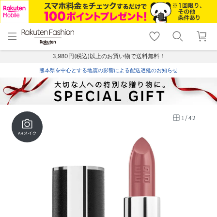
menu
home
search
favorite_border
shopping_cart
lock_outline
メニュー
トップ
検索
お気に入り
カート
ログイン
3,980円(税込)以上のお買い物で送料無料！
熊本県を中心とする地震の影響による配送遅延のお知らせ
1
/
42