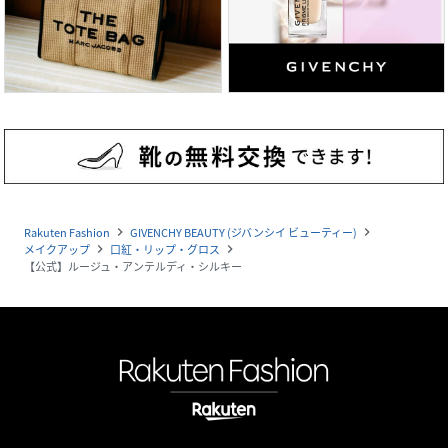
Rakuten Fashion
GIVENCHY BEAUTY (ジバンシイ ビューティー)
navigate_next
navigate_next
メイクアップ
口紅・リップ・グロス
navigate_next
navigate_next
【公式】ルージュ・アンテルディ・シルキー